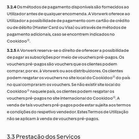
3.2.4
Os métodos de pagamento disponíveis são fornecidos ao
Utilizador antes de qualquer encomenda. A Vorwerk oferece ao
Utilizador a possibilidade de pagamento com cartão de crédito
ou de débito (Master Card ou Visa) ou através de métodos de
pagamento adicionais, caso se encontrem indicados no
Cookidoo®.
3.2.5
A Vorwerk reserva-se o direito de oferecer a possibilidade
de pagar as subscrições por meio de vouchers pré-pagos. Os
vouchers pré-pagos são vouchers que os clientes podem
comprar, por ex. à Vorwerk ou aos distribuidores. Os clientes
podem resgatar os vouchers no site local do Cookidoo® do país
no qual compraram os vouchers. Se não existir site local do
Cookidoo® naquele país, os clientes podem resgatar os
vouchers pré-pagos no site internacional do Cookidoo®. A
venda de tais vouchers pré-pagos pode estar sujeita aos termos
e condições do respetivo vendedor. Estes Termos de Utilização
não se aplicam à venda de vouchers pré-pagos.
3.3 Prestação dos Serviços