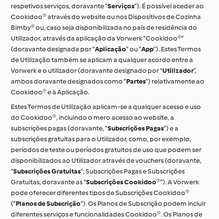
respetivos serviços, doravante “
Serviços
”). É possível aceder ao
Cookidoo® através do website ou nos Dispositivos de Cozinha
Bimby® ou, caso seja disponibilizada no país de residência do
Utilizador, através da aplicação da Vorwerk “Cookidoo®”
(doravante designada por “
Aplicação
” ou “
App
”). Estes Termos
de Utilização também se aplicam a qualquer acordo entre a
Vorwerk e o utilizador (doravante designado por “
Utilizador
”,
ambos doravante designados como “
Partes
”) relativamente ao
Cookidoo® e à Aplicação.
Estes Termos de Utilização aplicam-se a qualquer acesso e uso
do Cookidoo®, incluindo o mero acesso ao website, a
subscrições pagas (doravante, “
Subscrições
Pagas
”) e a
subscrições gratuitas para o Utilizador, como, por exemplo,
períodos de teste ou períodos gratuitos de uso que podem ser
disponibilizados ao Utilizador através de vouchers (doravante,
“
Subscrições Gratuitas
”; Subscrições Pagas e Subscrições
Gratuitas, doravante as “
Subscrições Cookidoo®
”). A Vorwerk
pode oferecer diferentes tipos de Subscrições Cookidoo®
(“
Planos de Subscrição
“). Os Planos de Subscrição podem incluir
diferentes serviços e funcionalidades Cookidoo®. Os Planos de