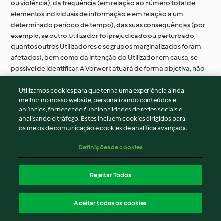
ou violência), da frequência (em relação ao número total de
elementos individuais de informação e em relação a um
determinado período de tempo), das suas consequências (por
exemplo, se outro Utilizador foi prejudicado ou perturbado,
quantos outros Utilizadores e se grupos marginalizados foram
afetados), bem como da intenção do Utilizador em causa, se
possível de identificar. A Vorwerk atuará de forma objetiva, não
discriminatória e proporcional, tendo em devida consideração
os direitos e interesses legítimos de todas as partes envolvidas.
Utilizamos cookies para que tenha uma experiência ainda
melhor no nosso website, personalizando conteúdos e
4.2.8
No entanto, se a Vorwerk identificar Conteúdo Proibido,
anúncios, fornecendo funcionalidades de redes sociais e
este será apagado em qualquer caso, uma vez que esta é a única
analisando o tráfego. Estes incluem cookies dirigidos para
forma de a Vorwerk poder garantir que outros Utilizadores não
os meios de comunicação e cookies de analítica avançada.
possam percecionar Conteúdo Proibido.
Definições de cookies
4.2.9
No caso de violações graves ou reiteradas das leis
aplicáveis ou destes Termos de Utilização, a Vorwerk pode
também impor uma suspensão (normalmente por vários dias)
Rejeitar Todos
após um aviso prévio, cuja duração depende da gravidade e
frequência das violações. Dependendo dos critérios acima
Aceitar todos os cookies
mencionados, a suspensão pode dizer respeito a apenas uma
ou mais funcionalidades ou ao serviço Cookidoo® como um