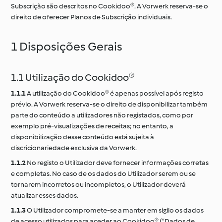
Subscrição são descritos no Cookidoo®. A Vorwerk reserva-se o
direito de oferecer Planos de Subscrição individuais.
1 Disposições Gerais
1.1 Utilização do Cookidoo®
1.1.1
A utilização do Cookidoo® é apenas possível após registo
prévio. A Vorwerk reserva-se o direito de disponibilizar também
parte do conteúdo a utilizadores não registados, como por
exemplo pré-visualizações de receitas; no entanto, a
disponibilização desse conteúdo está sujeita à
discricionariedade exclusiva da Vorwerk.
1.1.2
No registo o Utilizador deve fornecer informações corretas
e completas. No caso de os dados do Utilizador serem ou se
tornarem incorretos ou incompletos, o Utilizador deverá
atualizar esses dados.
1.1.3
O Utilizador compromete-se a manter em sigilo os dados
de acesso utilizados para aceder ao Cookidoo® (“Dados de