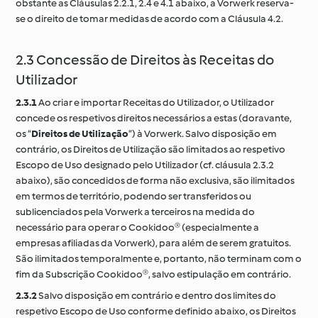
obstante as Cláusulas 2.2.1, 2.4 e 4.1 abaixo, a Vorwerk reserva-
se o direito de tomar medidas de acordo com a Cláusula 4.2.
2.3 Concessão de Direitos às Receitas do
Utilizador
2.3.1
Ao criar e importar Receitas do Utilizador, o Utilizador
concede os respetivos direitos necessários a estas (doravante,
os “
Direitos de Utilização
”) à Vorwerk. Salvo disposição em
contrário, os Direitos de Utilização são limitados ao respetivo
Escopo de Uso designado pelo Utilizador (cf. cláusula 2.3.2
abaixo), são concedidos de forma não exclusiva, são ilimitados
em termos de território, podendo ser transferidos ou
sublicenciados pela Vorwerk a terceiros na medida do
necessário para operar o Cookidoo® (especialmente a
empresas afiliadas da Vorwerk), para além de serem gratuitos.
São ilimitados temporalmente e, portanto, não terminam com o
fim da Subscrição Cookidoo®, salvo estipulação em contrário.
2.3.2
Salvo disposição em contrário e dentro dos limites do
respetivo Escopo de Uso conforme definido abaixo, os Direitos