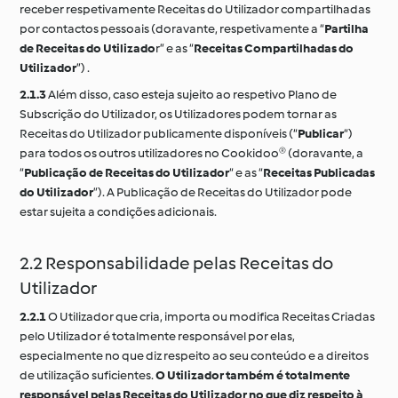
receber respetivamente Receitas do Utilizador compartilhadas
por contactos pessoais (doravante, respetivamente a “
Partilha
de Receitas do Utilizado
r” e as “
Receitas Compartilhadas do
Utilizador
”) .
2.1.3
Além disso, caso esteja sujeito ao respetivo Plano de
Subscrição do Utilizador, os Utilizadores podem tornar as
Receitas do Utilizador publicamente disponíveis (“
Publicar
“)
para todos os outros utilizadores no Cookidoo® (doravante, a
“
Publicação de Receitas do Utilizador
“ e as “
Receitas Publicadas
do Utilizador
”). A Publicação de Receitas do Utilizador pode
estar sujeita a condições adicionais.
2.2 Responsabilidade pelas Receitas do
Utilizador
2.2.1
O Utilizador que cria, importa ou modifica Receitas Criadas
pelo Utilizador é totalmente responsável por elas,
especialmente no que diz respeito ao seu conteúdo e a direitos
de utilização suficientes.
O Utilizador também é totalmente
responsável pelas Receitas do Utilizador no que diz respeito à