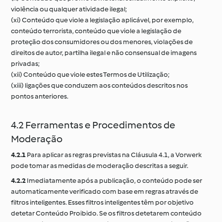
violência ou qualquer atividade ilegal;
(xi) Conteúdo que viole a legislação aplicável, por exemplo,
conteúdo terrorista, conteúdo que viole a legislação de
proteção dos consumidores ou dos menores, violações de
direitos de autor, partilha ilegal e não consensual de imagens
privadas;
(xii) Conteúdo que viole estes Termos de Utilização;
(xiii) ligações que conduzem aos conteúdos descritos nos
pontos anteriores.
4.2 Ferramentas e Procedimentos de
Moderação
4.2.1
Para aplicar as regras previstas na Cláusula 4.1, a Vorwerk
pode tomar as medidas de moderação descritas a seguir.
4.2.2
Imediatamente após a publicação, o conteúdo pode ser
automaticamente verificado com base em regras através de
filtros inteligentes. Esses filtros inteligentes têm por objetivo
detetar Conteúdo Proibido. Se os filtros detetarem conteúdo