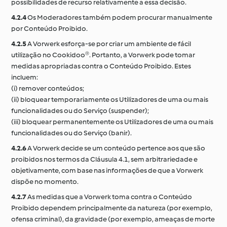
possibilidades de recurso relativamente a essa decisão.
4.2.4
Os Moderadores também podem procurar manualmente
por Conteúdo Proibido.
4.2.5
A Vorwerk esforça-se por criar um ambiente de fácil
utilização no Cookidoo®. Portanto, a Vorwerk pode tomar
medidas apropriadas contra o Conteúdo Proibido. Estes
incluem:
(i) remover conteúdos;
(ii) bloquear temporariamente os Utilizadores de uma ou mais
funcionalidades ou do Serviço (suspender);
(iii) bloquear permanentemente os Utilizadores de uma ou mais
funcionalidades ou do Serviço (banir).
4.2.6
A Vorwerk decide se um conteúdo pertence aos que são
proibidos nos termos da Cláusula 4.1, sem arbitrariedade e
objetivamente, com base nas informações de que a Vorwerk
dispõe no momento.
4.2.7
As medidas que a Vorwerk toma contra o Conteúdo
Proibido dependem principalmente da natureza (por exemplo,
ofensa criminal), da gravidade (por exemplo, ameaças de morte