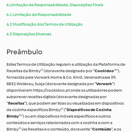
6 Limitação de Responsabilidade, Disposições Finais
6.1 Limitação de Responsabilidade
6.2 Modificação dos Termos de Utilização
6.3 Disposições Diversas
Preâmbulo
Estes Termos de Utilização regulam a utilização da Plataforma de
Receitas da Bimby® (doravante designado por “
Cookidoo®
”),
fornecida pela Vorwerk Home & Co. KmG, Verenastrasse 39,
8832 Wollerau, Suiça (doravante designada por “
Vorwerk
”)
disponível em https://cookidoo.pt onde os utilizadores podem
subscrever receitas digitais (doravante designadas por
“
Receitas
”), que podem ser lidas ou visualizadas em dispositivos
de cozinha específicos Bimby® (“
Dispositivos de Cozinha
Bimby®
”) ou em dispositivos móveis específicos e outros
conteúdos e serviços relacionados com a cozinha e com a
Bimby® (as Receitas e o conteúdo, doravante “
Conteúdo
”, e os