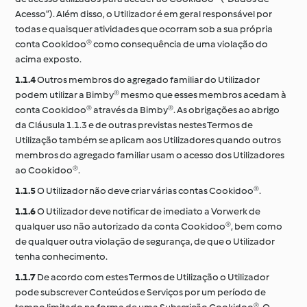
Acesso”). Além disso, o Utilizador é em geral responsável por
todas e quaisquer atividades que ocorram sob a sua própria
conta Cookidoo® como consequência de uma violação do
acima exposto.
1.1.4
Outros membros do agregado familiar do Utilizador
podem utilizar a Bimby® mesmo que esses membros acedam à
conta Cookidoo® através da Bimby®. As obrigações ao abrigo
da Cláusula 1.1.3 e de outras previstas nestes Termos de
Utilização também se aplicam aos Utilizadores quando outros
membros do agregado familiar usam o acesso dos Utilizadores
ao Cookidoo®.
1.1.5
O Utilizador não deve criar várias contas Cookidoo®.
1.1.6
O Utilizador deve notificar de imediato a Vorwerk de
qualquer uso não autorizado da conta Cookidoo®, bem como
de qualquer outra violação de segurança, de que o Utilizador
tenha conhecimento.
1.1.7
De acordo com estes Termos de Utilização o Utilizador
pode subscrever Conteúdos e Serviços por um período de