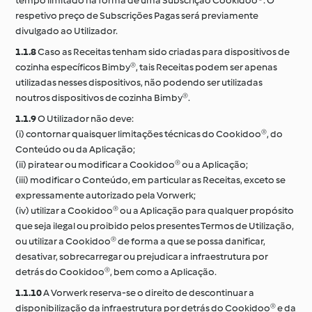
tempo limitado na forma de uma Subscrição Cookidoo®. O
respetivo preço de Subscrições Pagas será previamente
divulgado ao Utilizador.
1.1.8
Caso as Receitas tenham sido criadas para dispositivos de
cozinha específicos Bimby®, tais Receitas podem ser apenas
utilizadas nesses dispositivos, não podendo ser utilizadas
noutros dispositivos de cozinha Bimby®.
1.1.9
O Utilizador não deve:
(i) contornar quaisquer limitações técnicas do Cookidoo®, do
Conteúdo ou da Aplicação;
(ii) piratear ou modificar a Cookidoo® ou a Aplicação;
(iii) modificar o Conteúdo, em particular as Receitas, exceto se
expressamente autorizado pela Vorwerk;
(iv) utilizar a Cookidoo® ou a Aplicação para qualquer propósito
que seja ilegal ou proibido pelos presentes Termos de Utilização,
ou utilizar a Cookidoo® de forma a que se possa danificar,
desativar, sobrecarregar ou prejudicar a infraestrutura por
detrás do Cookidoo®, bem como a Aplicação.
1.1.10
A Vorwerk reserva-se o direito de descontinuar a
disponibilização da infraestrutura por detrás do Cookidoo® e da