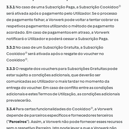
3.3.1
No caso de uma Subscrição Paga, a Subscrição Cookidoo®
será ativada após o pagamento pelo Utilizador. Se o processo
de pagamento falhar, a Vorwerk pode voltar a tentar cobrar os
respetivos pagamentos utilizando o método de pagamento
acordado. Em caso de pagamentos em atraso, a Vorwerk
notificará o Utilizador e poderá cessar a Subscrição Paga.
3.3.2
No caso de um Subscrição Gratuita, a Subscrição
Cookidoo® será ativada após o resgate do voucher no
Cookidoo®.
3.3.3
O resgate dos vouchers para Subscrições Gratuitas pode
estar sujeito a condições adicionais, que deverão ser
comunicadas ao Utilizador o mais tardar no momento da
entrega do voucher. Em caso de conflito entre as condições
adicionais e estes Termos de Utilização, as condições adicionais
prevalecerão.
3.3.4
Para certas funcionalidades do Cookidoo®, a Vorwerk
depende de parceiros específicos e fornecedores terceiros
(“
Parceiros
“). Assim, a Vorwerk não pode fornecer esses recursos
sem o respetivo Parceiro. Isto pode levar a que a Vorwerk não