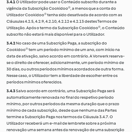
3.4.1
O Utilizador pode usar o Conteúdo subscrito durante a
vigência da Subscrição Cookidoo®, a menos que a conta do
Utilizador Cookidoo® tenha sido desativada de acordo com as
Cláusulas 4.2.5, 4.2.9, 4.2.10, 4.2.12 e 4.2.13 destes Termos de
Utilização. Após o termo da Subscrição Cookidoo®, o Conteúdo
subscrito não estará mais disponível para o Utilizador.
3.4.2
No caso de uma Subscrição Paga, a subscrição do
Cookidoo® tem um período mínimo de um ano, com início na
data de ativação, salvo acordo em contrário. A Vorwerk reserva-
se o direito de oferecer, adicionalmente, um período mínimo de
30 dias, ou outros períodos mínimos acordados de outra forma.
Nesse caso, o Utilizador tem a liberdade de escolher entre os
períodos mínimos oferecidos.
3.4.3
Salvo acordo em contrário, uma Subscrição Paga será
automaticamente renovada no final do respetivo período
mínimo, por outros períodos da mesma duração que o prazo
mínimo de cada subscrição, desde que nenhuma das Partes
termine a Subscrição Paga nos termos da Cláusula 3.4.7. O
Utilizador receberá um e-mail de lembrete sobre a próxima
renovação uma semana antes da renovação de uma subscrição