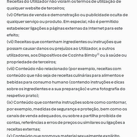
Receitas do Utilizador não violam os termos de utilização de
qualquer website de terceiros;
(vi) Ofertas de venda e demonstração ou publicidade oculta de
qualquer serviço ou produto. Em especial, não é permitido
estabelecer ligações a páginas externas da Internet para este
efeito;
(vii) Receitas que contenham ingredientes ou instruções que
possam causar danos ou prejuízos ao Utilizador, a outros
utilizadores, aos Dispositivos de Cozinha Bimby® ou à saúde ou
propriedade de terceiros;
(viii) Conteúdo não relacionado (por exemplo, receitas com
conteúdo que não seja de receitas culinárias para alimentos e
bebidas para consumo humano (contendo instruções e dicas
sobre os ingredientes e a sua preparação) e uma fotografia do
respetivo prato);
(ix) Conteúdo que contenha instruções sobre como contornar,
por exemplo, medidas de segurança e proteção, bem como os
canais de venda adequados, ou sobre a partilha proibida de
contas, referências a erros de preços ou similares ou ligações a
receitas externas;
(x) Conteúdo que promova material sexualmente explícito,