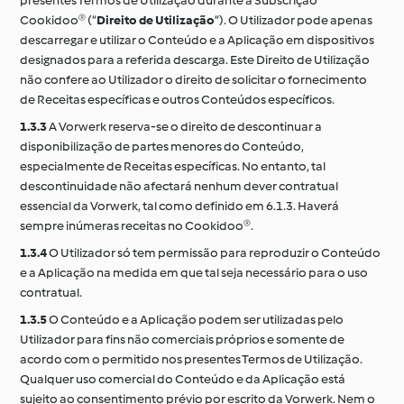
presentes Termos de Utilização durante a Subscrição
Cookidoo® (“
Direito de Utilização
“). O Utilizador pode apenas
descarregar e utilizar o Conteúdo e a Aplicação em dispositivos
designados para a referida descarga. Este Direito de Utilização
não confere ao Utilizador o direito de solicitar o fornecimento
de Receitas específicas e outros Conteúdos específicos.
1.3.3
A Vorwerk reserva-se o direito de descontinuar a
disponibilização de partes menores do Conteúdo,
especialmente de Receitas específicas. No entanto, tal
descontinuidade não afectará nenhum dever contratual
essencial da Vorwerk, tal como definido em 6.1.3. Haverá
sempre inúmeras receitas no Cookidoo®.
1.3.4
O Utilizador só tem permissão para reproduzir o Conteúdo
e a Aplicação na medida em que tal seja necessário para o uso
contratual.
1.3.5
O Conteúdo e a Aplicação podem ser utilizadas pelo
Utilizador para fins não comerciais próprios e somente de
acordo com o permitido nos presentes Termos de Utilização.
Qualquer uso comercial do Conteúdo e da Aplicação está
sujeito ao consentimento prévio por escrito da Vorwerk. Nem o