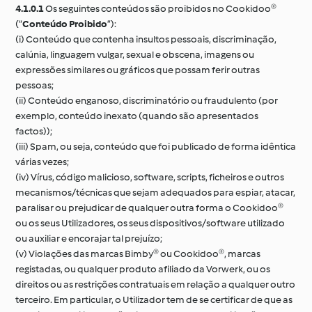
4.1.0.1
Os seguintes conteúdos são proibidos no Cookidoo®
(“
Conteúdo Proibido
”):
(i) Conteúdo que contenha insultos pessoais, discriminação,
calúnia, linguagem vulgar, sexual e obscena, imagens ou
expressões similares ou gráficos que possam ferir outras
pessoas;
(ii) Conteúdo enganoso, discriminatório ou fraudulento (por
exemplo, conteúdo inexato (quando são apresentados
factos));
(iii) Spam, ou seja, conteúdo que foi publicado de forma idêntica
várias vezes;
(iv) Vírus, código malicioso, software, scripts, ficheiros e outros
mecanismos/técnicas que sejam adequados para espiar, atacar,
paralisar ou prejudicar de qualquer outra forma o Cookidoo®
ou os seus Utilizadores, os seus dispositivos/software utilizado
ou auxiliar e encorajar tal prejuízo;
(v) Violações das marcas Bimby® ou Cookidoo®, marcas
registadas, ou qualquer produto afiliado da Vorwerk, ou os
direitos ou as restrições contratuais em relação a qualquer outro
terceiro. Em particular, o Utilizador tem de se certificar de que as