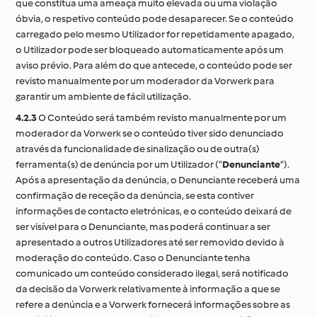
que constitua uma ameaça muito elevada ou uma violação
óbvia, o respetivo conteúdo pode desaparecer. Se o conteúdo
carregado pelo mesmo Utilizador for repetidamente apagado,
o Utilizador pode ser bloqueado automaticamente após um
aviso prévio. Para além do que antecede, o conteúdo pode ser
revisto manualmente por um moderador da Vorwerk para
garantir um ambiente de fácil utilização.
4.2.3
O Conteúdo será também revisto manualmente por um
moderador da Vorwerk se o conteúdo tiver sido denunciado
através da funcionalidade de sinalização ou de outra(s)
ferramenta(s) de denúncia por um Utilizador (“
Denunciante
“).
Após a apresentação da denúncia, o Denunciante receberá uma
confirmação de receção da denúncia, se esta contiver
informações de contacto eletrónicas, e o conteúdo deixará de
ser visível para o Denunciante, mas poderá continuar a ser
apresentado a outros Utilizadores até ser removido devido à
moderação do conteúdo. Caso o Denunciante tenha
comunicado um conteúdo considerado ilegal, será notificado
da decisão da Vorwerk relativamente à informação a que se
refere a denúncia e a Vorwerk fornecerá informações sobre as