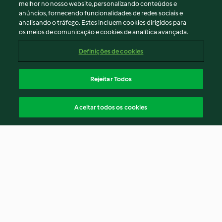
melhor no nosso website, personalizando conteúdos e
anúncios, fornecendo funcionalidades de redes sociais e
analisando o tráfego. Estes incluem cookies dirigidos para
os meios de comunicação e cookies de analítica avançada.
Definições de cookies
Rejeitar Todos
Aceitar todos os cookies
© Copyright 2026
Termos de Utilização
Aviso sobre Proteção de Dados
Aviso
Apoio legal
Cookies