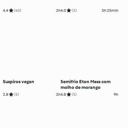
4.4
(63)
2h
4.0
(3)
3h 25min
Suspiros vegan
Semifrio Eton Mess com
molho de morango
2.8
(5)
2h
4.8
(5)
9h