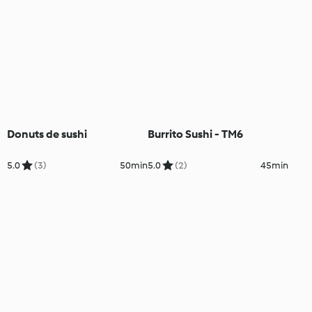
Donuts de sushi
Burrito Sushi - TM6
5.0
(3)
50min
5.0
(2)
45min