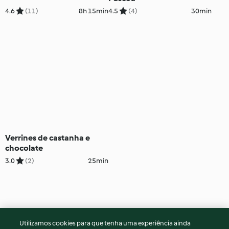
4.6
(11)
8h 15min
4.5
(4)
30min
Verrines de castanha e
chocolate
3.0
(2)
25min
Utilizamos cookies para que tenha uma experiência ainda