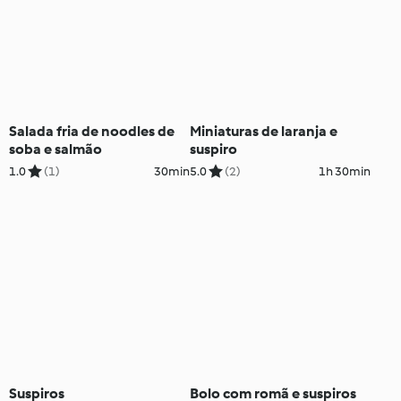
Salada fria de noodles de
Miniaturas de laranja e
soba e salmão
suspiro
1.0
(1)
30min
5.0
(2)
1h 30min
Suspiros
Bolo com romã e suspiros