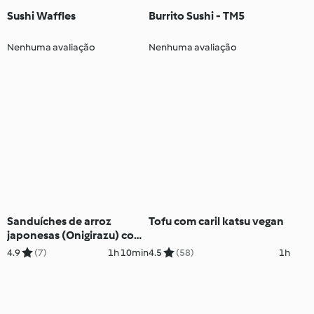
Sushi Waffles
Burrito Sushi - TM5
Nenhuma avaliação
Nenhuma avaliação
Sanduíches de arroz
Tofu com caril katsu vegan
japonesas (Onigirazu) com
salmão teriyaki
4.9
(7)
1h 10min
4.5
(58)
1h