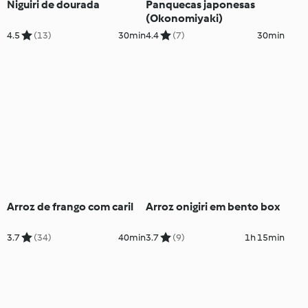
Niguiri de dourada
Panquecas japonesas
(Okonomiyaki)
4.5
(13)
30min
4.4
(7)
30min
Arroz de frango com caril
Arroz onigiri em bento box
3.7
(34)
40min
3.7
(9)
1h 15min