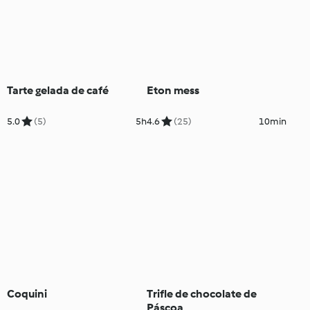
Tarte gelada de café
Eton mess
5.0
(5)
5h
4.6
(25)
10min
Coquini
Trifle de chocolate de
Páscoa