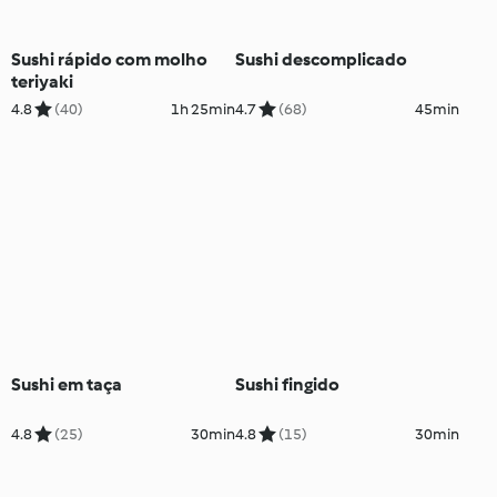
Sushi rápido com molho
Sushi descomplicado
teriyaki
4.8
(40)
1h 25min
4.7
(68)
45min
Sushi em taça
Sushi fingido
4.8
(25)
30min
4.8
(15)
30min