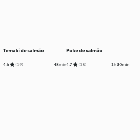
Temaki de salmão
Poke de salmão
4.6
(19)
45min
4.7
(15)
1h 30min