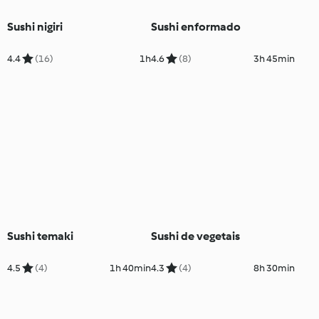
Sushi nigiri
Sushi enformado
4.4
(16)
1h
4.6
(8)
3h 45min
Sushi temaki
Sushi de vegetais
4.5
(4)
1h 40min
4.3
(4)
8h 30min