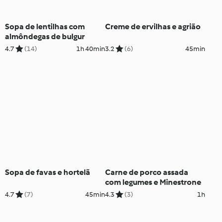
Sopa de lentilhas com
Creme de ervilhas e agrião
almôndegas de bulgur
4.7
(14)
1h 40min
3.2
(6)
45min
Sopa de favas e hortelã
Carne de porco assada
com legumes e Minestrone
4.7
(7)
45min
4.3
(3)
1h