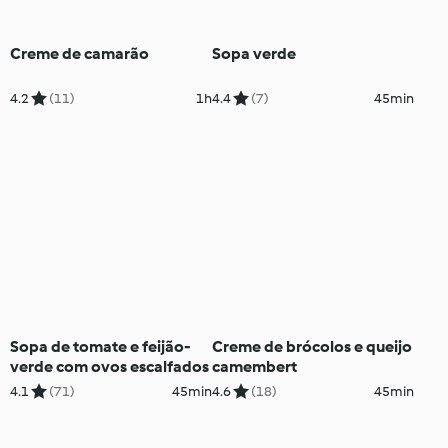
Creme de camarão
Sopa verde
4.2
(11)
1h
4.4
(7)
45min
Sopa de tomate e feijão-
Creme de brócolos e queijo
verde com ovos escalfados
camembert
4.1
(71)
45min
4.6
(18)
45min