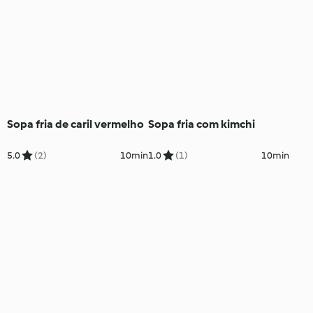
Sopa fria de caril vermelho
Sopa fria com kimchi
5.0
(2)
10min
1.0
(1)
10min