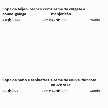
Sopa de feijão-branco com
Creme de curgete e
couve-galega
manjericão
4.8
(165)
55min
4.7
(36)
25min
Sopa de nabo e espinafres
Creme de couve-flor com
couve roxa
4.1
(27)
45min
4.2
(24)
30min