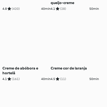
queijo-creme
4.8
(420)
40min
4.1
(28)
50min
Creme de abóbora e
Creme cor de laranja
hortelã
4.1
(161)
40min
4.5
(11)
50min