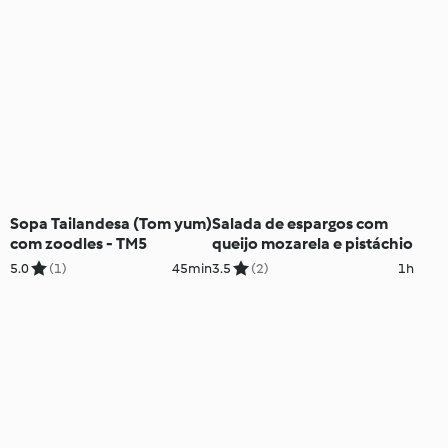
Sopa Tailandesa (Tom yum)
Salada de espargos com
com zoodles - TM5
queijo mozarela e pistáchio
5.0
(1)
45min
3.5
(2)
1h