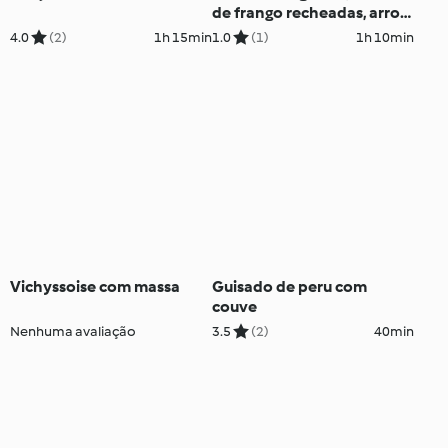
de frango recheadas, arroz
e maçãs ao vapor
4.0
(2)
1h 15min
1.0
(1)
1h 10min
Vichyssoise com massa
Guisado de peru com
couve
Nenhuma avaliação
3.5
(2)
40min