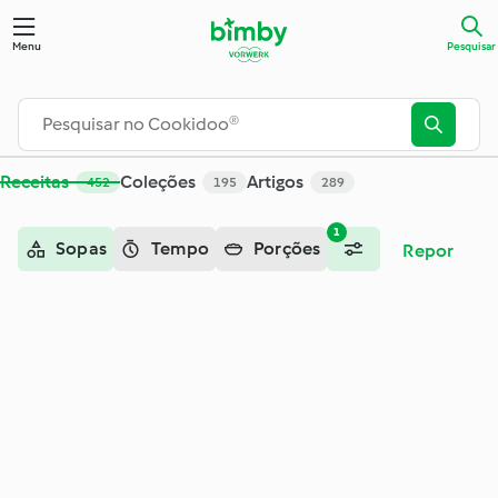
Pesquisar - Cookidoo® – a plataforma oficial de receitas Bim
Menu
Pesquisar
Receitas
Coleções
Artigos
452
195
289
1
Sopas
Tempo
Porções
Repor