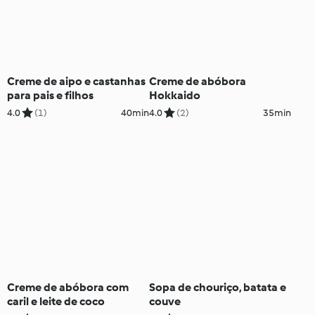
Creme de aipo e castanhas
Creme de abóbora
para pais e filhos
Hokkaido
4.0
(1)
40min
4.0
(2)
35min
Creme de abóbora com
Sopa de chouriço, batata e
caril e leite de coco
couve