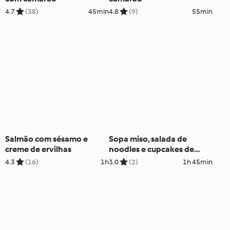
4.7
(38)
45min
4.8
(9)
55min
Salmão com sésamo e
Sopa miso, salada de
creme de ervilhas
noodles e cupcakes de
matcha sem lactose
4.3
(16)
1h
3.0
(2)
1h 45min