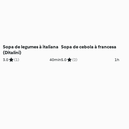
Sopa de legumes à italiana
Sopa de cebola à francesa
(Ditalini)
3.0
(1)
40min
5.0
(2)
1h