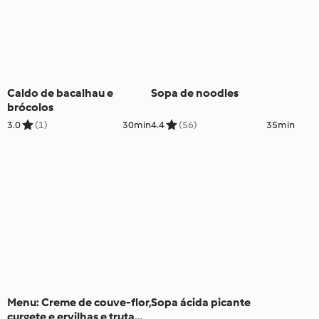
Caldo de bacalhau e
Sopa de noodles
brócolos
3.0
(1)
30min
4.4
(56)
35min
Menu: Creme de couve-flor,
Sopa ácida picante
curgete e ervilhas e truta