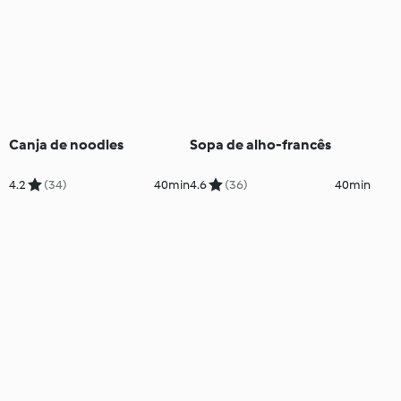
Canja de noodles
Sopa de alho-francês
4.2
(34)
40min
4.6
(36)
40min