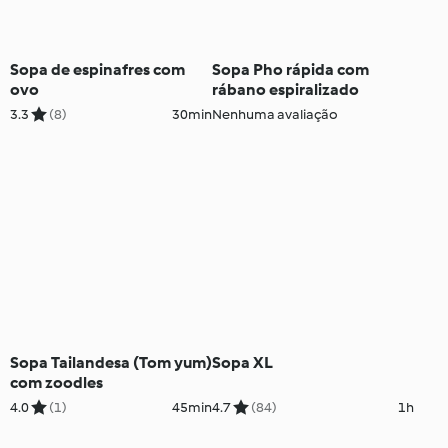
Sopa de espinafres com
Sopa Pho rápida com
ovo
rábano espiralizado
3.3
(8)
30min
Nenhuma avaliação
Sopa Tailandesa (Tom yum)
Sopa XL
com zoodles
4.0
(1)
45min
4.7
(84)
1h