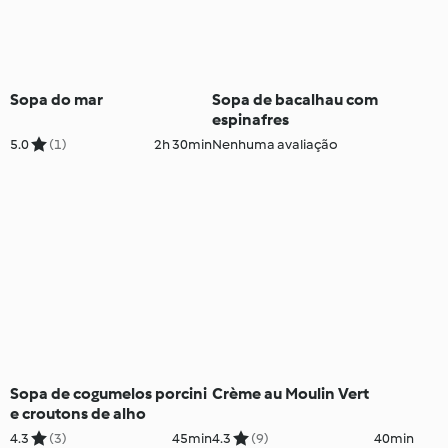
Sopa do mar
Sopa de bacalhau com
espinafres
5.0
(1)
2h 30min
Nenhuma avaliação
Sopa de cogumelos porcini
Crème au Moulin Vert
e croutons de alho
4.3
(3)
45min
4.3
(9)
40min