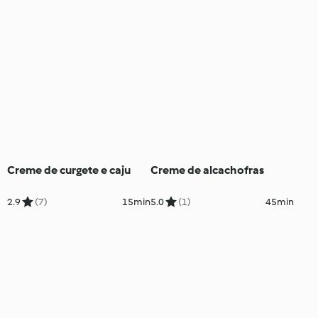
Creme de curgete e caju
Creme de alcachofras
2.9
(7)
15min
5.0
(1)
45min