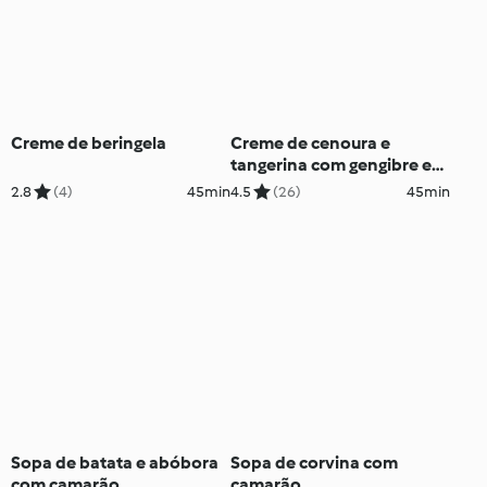
Creme de beringela
Creme de cenoura e
tangerina com gengibre e
cardamomo da Catarina
2.8
(4)
45min
4.5
(26)
45min
Sanches
Sopa de batata e abóbora
Sopa de corvina com
com camarão
camarão