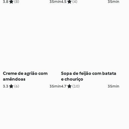
3.8
(8)
35min
4.5
(4)
35min
Creme de agrião com
Sopa de feijão com batata
amêndoas
e chouriço
3.3
(6)
35min
4.7
(10)
35min