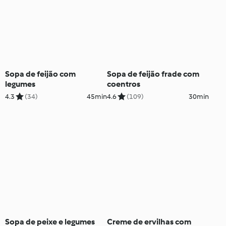
Sopa de feijão com
Sopa de feijão frade com
legumes
coentros
4.3
(34)
45min
4.6
(109)
30min
Sopa de peixe e legumes
Creme de ervilhas com