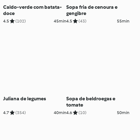
Caldo-verde com batata-
Sopa fria de cenoura e
doce
gengibre
4.5
(102)
45min
4.5
(43)
55min
Juliana de legumes
Sopa de beldroegas e
tomate
4.7
(354)
40min
4.6
(10)
50min