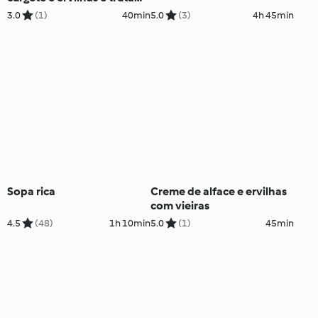
em presunto
3.0
(1)
40min
5.0
(3)
4h 45min
Sopa rica
Creme de alface e ervilhas
com vieiras
4.5
(48)
1h 10min
5.0
(1)
45min