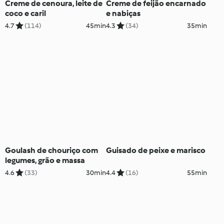
Creme de cenoura, leite de
Creme de feijão encarnado
coco e caril
e nabiças
4.7
(114)
45min
4.3
(34)
35min
Goulash de chouriço com
Guisado de peixe e marisco
legumes, grão e massa
4.6
(33)
30min
4.4
(16)
55min