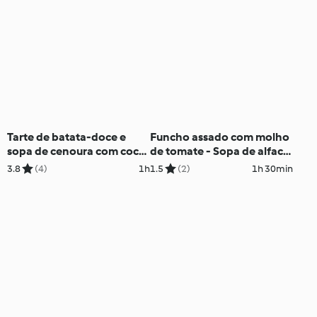
Tarte de batata-doce e
Funcho assado com molho
sopa de cenoura com coco
de tomate - Sopa de alface
e frango
com croutons
3.8
(4)
1h
1.5
(2)
1h 30min