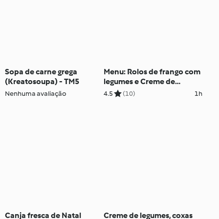
Sopa de carne grega
Menu: Rolos de frango com
(Kreatosoupa) - TM5
legumes e Creme de
legumes versátil
Nenhuma avaliação
4.5
(10)
1h
Canja fresca de Natal
Creme de legumes, coxas