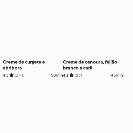
Creme de curgete e
Creme de cenoura, feijão-
abóbora
branco e caril
4.5
(144)
50min
4.1
(23)
45min