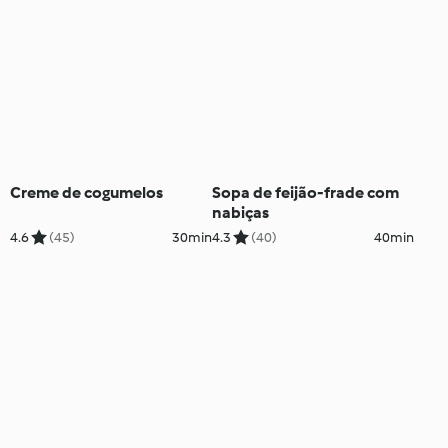
Creme de cogumelos
Sopa de feijão-frade com
nabiças
4.6
(45)
30min
4.3
(40)
40min