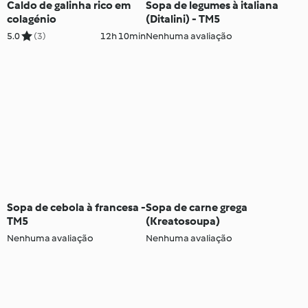
Caldo de galinha rico em
Sopa de legumes à italiana
colagénio
(Ditalini) - TM5
5.0
(3)
12h 10min
Nenhuma avaliação
Sopa de cebola à francesa -
Sopa de carne grega
TM5
(Kreatosoupa)
Nenhuma avaliação
Nenhuma avaliação