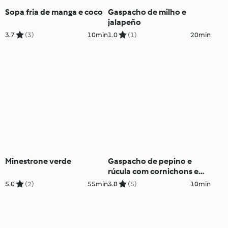
Sopa fria de manga e coco
Gaspacho de milho e
jalapeño
3.7
(3)
10min
1.0
(1)
20min
Minestrone verde
Gaspacho de pepino e
rúcula com cornichons e
hortelã
5.0
(2)
55min
3.8
(5)
10min