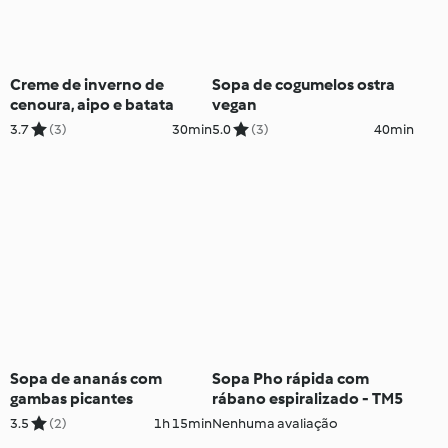
Creme de inverno de
Sopa de cogumelos ostra
cenoura, aipo e batata
vegan
3.7
(3)
30min
5.0
(3)
40min
Sopa de ananás com
Sopa Pho rápida com
gambas picantes
rábano espiralizado - TM5
3.5
(2)
1h 15min
Nenhuma avaliação