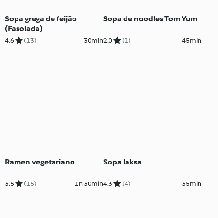
Sopa grega de feijão
Sopa de noodles Tom Yum
(Fasolada)
4.6
(13)
30min
2.0
(1)
45min
Ramen vegetariano
Sopa laksa
3.5
(15)
1h 30min
4.3
(4)
35min