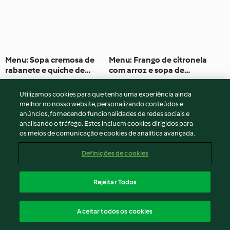
Menu: Sopa cremosa de
Menu: Frango de citronela
rabanete e quiche de
com arroz e sopa de
folhas de rabanete
legumes
5.0
(3)
1h 15min
Nenhuma avaliação
Utilizamos cookies para que tenha uma experiência ainda
melhor no nosso website, personalizando conteúdos e
anúncios, fornecendo funcionalidades de redes sociais e
analisando o tráfego. Estes incluem cookies dirigidos para
os meios de comunicação e cookies de analítica avançada.
Definições de cookies
Rejeitar Todos
Creme de abóbora,
Menu: Sopa picante,
Aceitar todos os cookies
cogumelos e castanhas
pãezinhos a vapor e