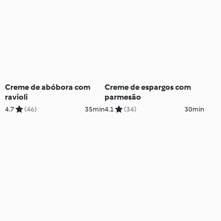
Creme de abóbora com
Creme de espargos com
ravioli
parmesão
4.7
(46)
35min
4.1
(34)
30min