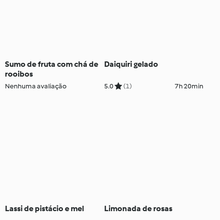
Sumo de fruta com chá de
Daiquiri gelado
rooibos
Nenhuma avaliação
5.0
(1)
7h 20min
Lassi de pistácio e mel
Limonada de rosas