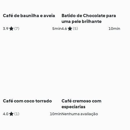
Café de baunilha e aveia
Batido de Chocolate para
uma pele brilhante
3.9
(7)
5min
4.6
(5)
10min
Café com coco torrado
Café cremoso com
especiarias
4.0
(1)
10min
Nenhuma avaliação