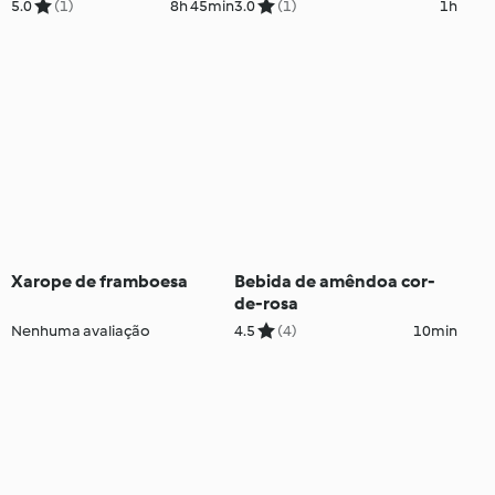
5.0
(1)
8h 45min
3.0
(1)
1h
Xarope de framboesa
Bebida de amêndoa cor-
de-rosa
Nenhuma avaliação
4.5
(4)
10min