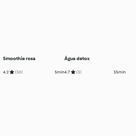
Smoothie rosa
Água detox
4.2
(30)
5min
4.7
(3)
35min