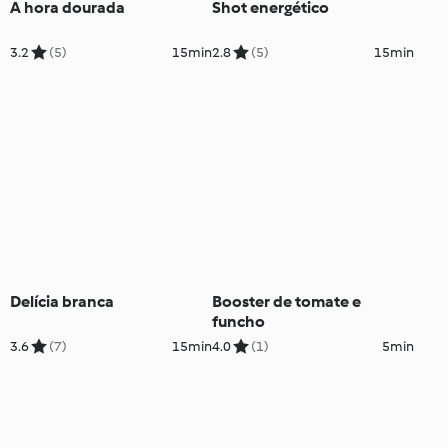
A hora dourada
Shot energético
3.2
(5)
15min
2.8
(5)
15min
Delícia branca
Booster de tomate e
funcho
3.6
(7)
15min
4.0
(1)
5min