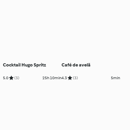
Cocktail Hugo Spritz
Café de avelã
5.0
(3)
25h 10min
4.3
(3)
5min