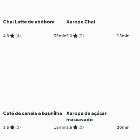
Chai Latte de abóbora
Xarope Chai
4.8
(4)
35min
5.0
(3)
15min
Café de canela e baunilha
Xarope de açúcar
mascavado
3.5
(2)
15min
3.5
(2)
20min