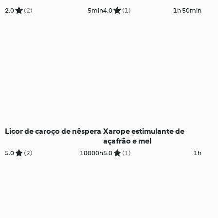
2.0
(2)
5min
4.0
(1)
1h 50min
Licor de caroço de nêspera
Xarope estimulante de
açafrão e mel
5.0
(2)
18000h
5.0
(1)
1h