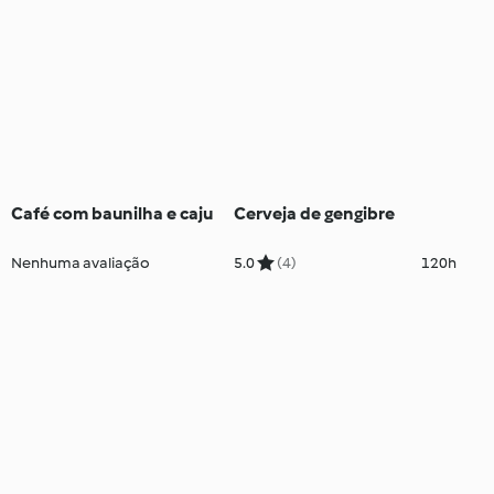
Café com baunilha e caju
Cerveja de gengibre
Nenhuma avaliação
5.0
(4)
120h