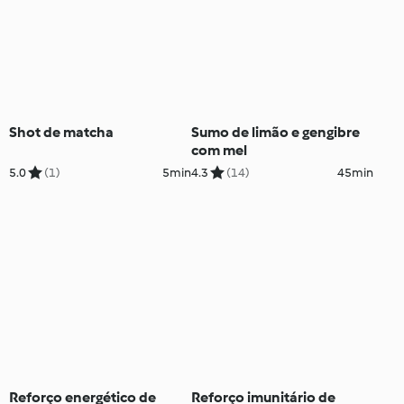
Shot de matcha
Sumo de limão e gengibre
com mel
5.0
(1)
5min
4.3
(14)
45min
Reforço energético de
Reforço imunitário de