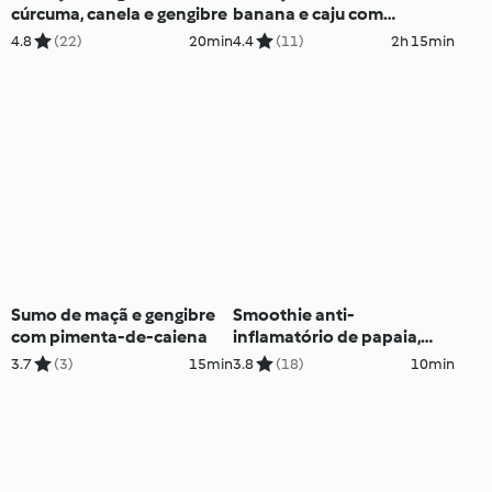
cúrcuma, canela e gengibre
banana e caju com
gengibre
4.8
(22)
20min
4.4
(11)
2h 15min
Sumo de maçã e gengibre
Smoothie anti-
com pimenta-de-caiena
inflamatório de papaia,
curcuma, gengibre e chia
3.7
(3)
15min
3.8
(18)
10min