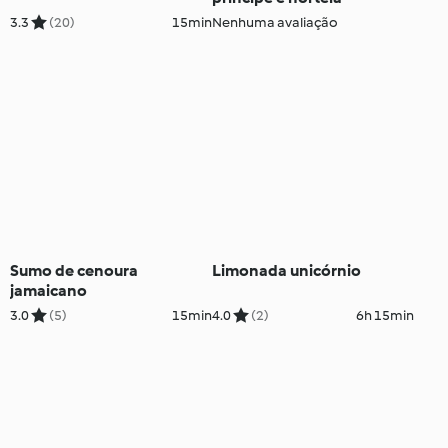
3.3
(20)
15min
Nenhuma avaliação
Sumo de cenoura
Limonada unicórnio
jamaicano
3.0
(5)
15min
4.0
(2)
6h 15min