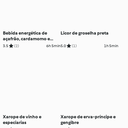
Bebida energética de
Licor de groselha preta
açafrão, cardamomo e
amêndoa
3.5
(2)
6h 5min
5.0
(1)
1h 5min
Xarope de vinho e
Xarope de erva-príncipe e
especiarias
gengibre