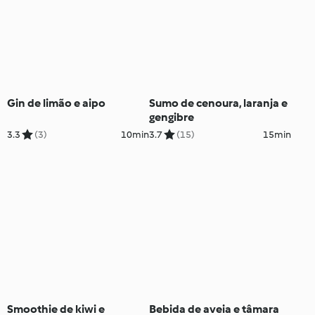
Gin de limão e aipo
Sumo de cenoura, laranja e
gengibre
3.3
(3)
10min
3.7
(15)
15min
Smoothie de kiwi e
Bebida de aveia e tâmara