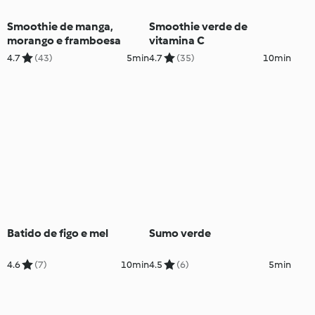
Smoothie de manga,
Smoothie verde de
morango e framboesa
vitamina C
4.7
(43)
5min
4.7
(35)
10min
Batido de figo e mel
Sumo verde
4.6
(7)
10min
4.5
(6)
5min