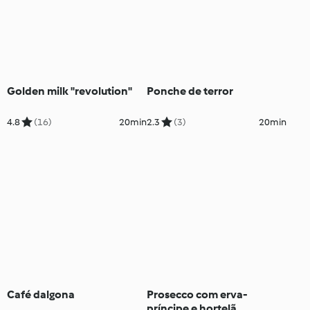
Golden milk "revolution"
Ponche de terror
4.8
(16)
20min
2.3
(3)
20min
Café dalgona
Prosecco com erva-
príncipe e hortelã