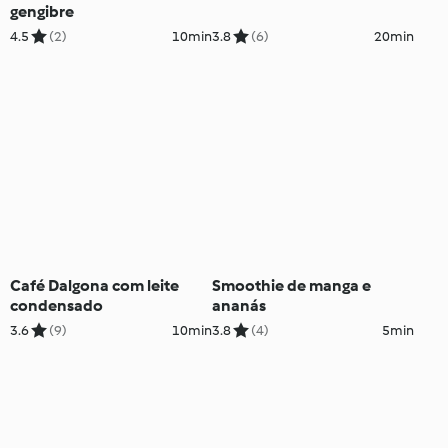
gengibre
4.5
(2)
10min
3.8
(6)
20min
Café Dalgona com leite
Smoothie de manga e
condensado
ananás
3.6
(9)
10min
3.8
(4)
5min