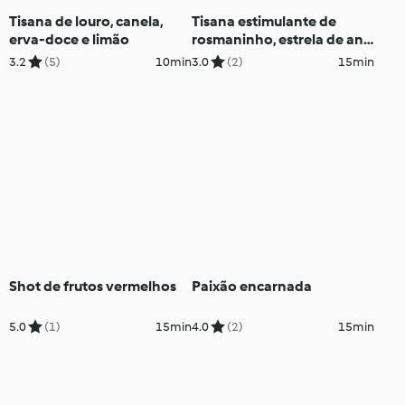
Tisana de louro, canela,
Tisana estimulante de
erva-doce e limão
rosmaninho, estrela de anis
e baunilha
3.2
(5)
10min
3.0
(2)
15min
Shot de frutos vermelhos
Paixão encarnada
5.0
(1)
15min
4.0
(2)
15min