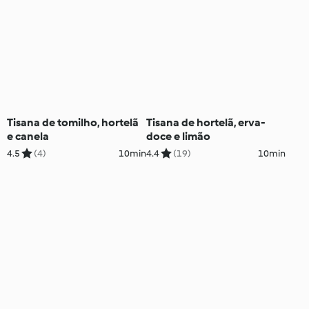
Tisana de tomilho, hortelã
Tisana de hortelã, erva-
e canela
doce e limão
4.5
(4)
10min
4.4
(19)
10min