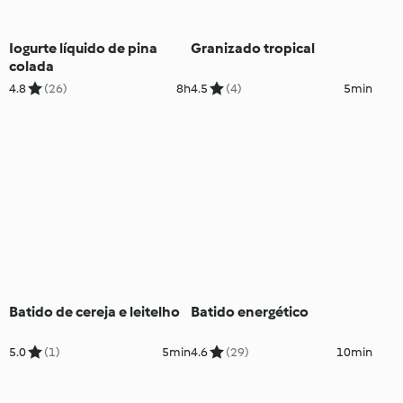
Iogurte líquido de pina
Granizado tropical
colada
4.8
(26)
8h
4.5
(4)
5min
Batido de cereja e leitelho
Batido energético
5.0
(1)
5min
4.6
(29)
10min