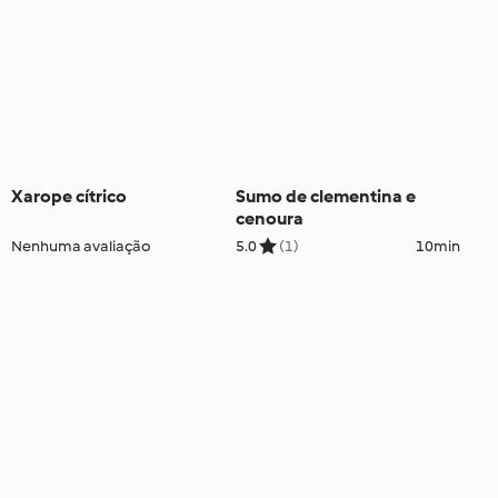
Xarope cítrico
Sumo de clementina e
cenoura
Nenhuma avaliação
5.0
(1)
10min