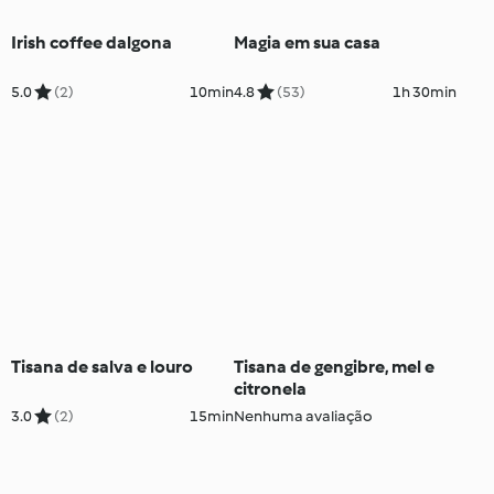
Irish coffee dalgona
Magia em sua casa
5.0
(2)
10min
4.8
(53)
1h 30min
Tisana de salva e louro
Tisana de gengibre, mel e
citronela
3.0
(2)
15min
Nenhuma avaliação