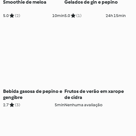
Smoothie de meloa
Gelados de gin e pepino
5.0
(2)
10min
5.0
(1)
24h 15min
Bebida gasosa de pepino e
Frutos de verão em xarope
gengibre
de cidra
2.7
(3)
5min
Nenhuma avaliação