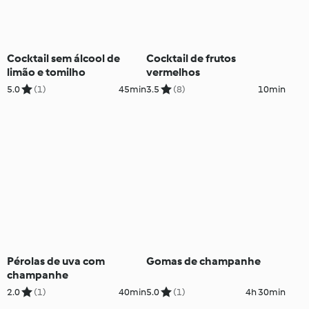
Cocktail sem álcool de
Cocktail de frutos
limão e tomilho
vermelhos
5.0
(1)
45min
3.5
(8)
10min
Pérolas de uva com
Gomas de champanhe
champanhe
2.0
(1)
40min
5.0
(1)
4h 30min