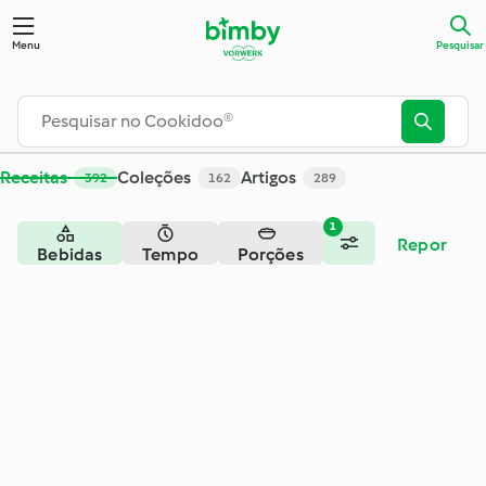
Pesquisar - Cookidoo® – a plataforma oficial de receitas Bim
Menu
Pesquisar
Receitas
Coleções
Artigos
392
162
289
1
Repor
Bebidas
Tempo
Porções