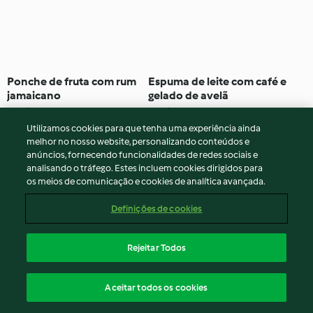
Ponche de fruta com rum
Espuma de leite com café e
jamaicano
gelado de avelã
4.0
(2)
15min
3.5
(2)
8h 25min
Utilizamos cookies para que tenha uma experiência ainda
melhor no nosso website, personalizando conteúdos e
anúncios, fornecendo funcionalidades de redes sociais e
analisando o tráfego. Estes incluem cookies dirigidos para
os meios de comunicação e cookies de analítica avançada.
Definições de cookies
Rejeitar Todos
Batido light
Batido detox
Aceitar todos os cookies