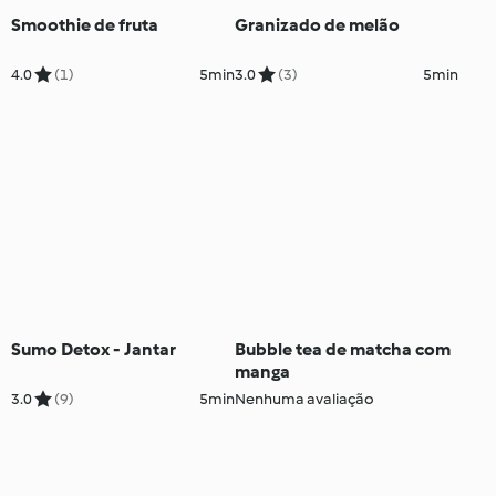
Smoothie de fruta
Granizado de melão
4.0
(1)
5min
3.0
(3)
5min
Sumo Detox - Jantar
Bubble tea de matcha com
manga
3.0
(9)
5min
Nenhuma avaliação