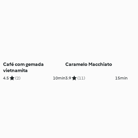
Café com gemada
Caramelo Macchiato
vietnamita
4.5
(2)
10min
3.9
(11)
15min