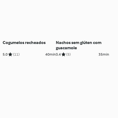
Cogumelos recheados
Nachos sem glúten com
guacamole
5.0
(11)
40min
3.4
(5)
35min