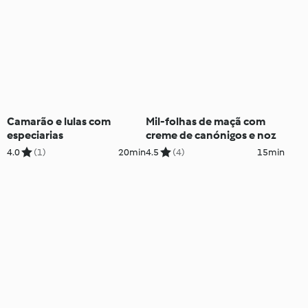
Camarão e lulas com
Mil-folhas de maçã com
especiarias
creme de canónigos e noz
4.0
(1)
20min
4.5
(4)
15min