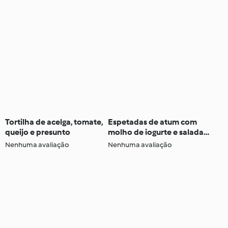
Tortilha de acelga, tomate,
Espetadas de atum com
queijo e presunto
molho de iogurte e salada
fria de funcho - TM5
Nenhuma avaliação
Nenhuma avaliação