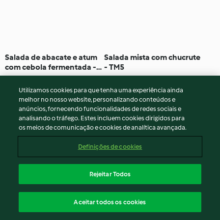
Salada de abacate e atum
Salada mista com chucrute
com cebola fermentada -
- TM5
TM5
Nenhuma avaliação
Nenhuma avaliação
Utilizamos cookies para que tenha uma experiência ainda
melhor no nosso website, personalizando conteúdos e
anúncios, fornecendo funcionalidades de redes sociais e
analisando o tráfego. Estes incluem cookies dirigidos para
os meios de comunicação e cookies de analítica avançada.
Definições de cookies
Rejeitar Todos
Alcachofras em azeite
Conserva de tomate com
Aceitar todos os cookies
mel