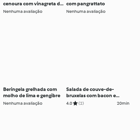
cenoura com vinagreta de
com pangrattato
vincotto
Nenhuma avaliação
Nenhuma avaliação
Beringela grelhada com
Salada de couve-de-
molho de lima e gengibre
bruxelas com bacon e
cranberries
Nenhuma avaliação
4.0
(2)
20min