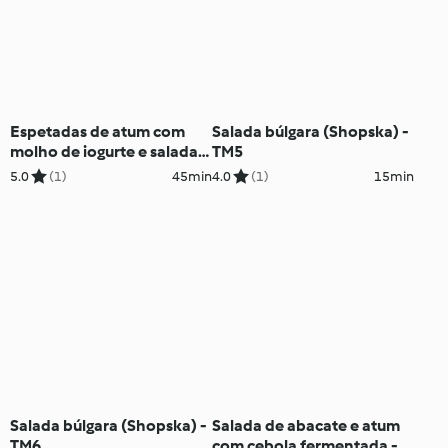
Espetadas de atum com
Salada búlgara (Shopska) -
molho de iogurte e salada
TM5
fria de funcho
5.0
(1)
45min
4.0
(1)
15min
Salada búlgara (Shopska) -
Salada de abacate e atum
TM6
com cebola fermentada -