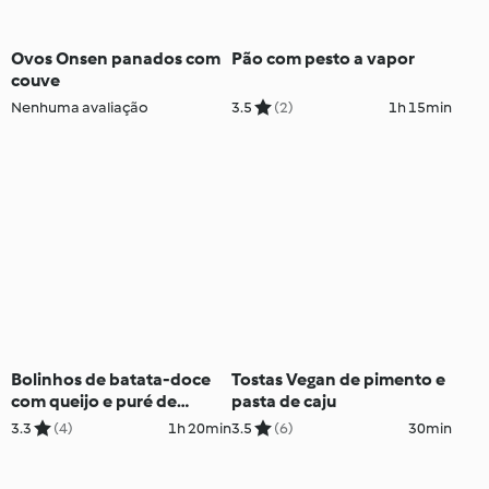
Ovos Onsen panados com
Pão com pesto a vapor
couve
Nenhuma avaliação
3.5
(2)
1h 15min
Bolinhos de batata-doce
Tostas Vegan de pimento e
com queijo e puré de
pasta de caju
ervilha e menta
3.3
(4)
1h 20min
3.5
(6)
30min