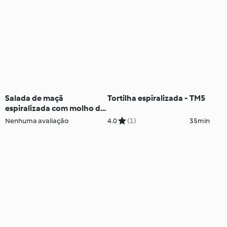
Salada de maçã
Tortilha espiralizada - TM5
espiralizada com molho de
limão - TM5
Nenhuma avaliação
4.0
(1)
35min