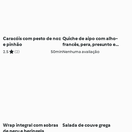
Caracóis com pesto de noz
Quiche de aipo com alho-
e pinhão
francês, pera, presunto e
feta
2.5
(2)
50min
Nenhuma avaliação
Wrap integral com sobras
Salada de couve grega
de peru e beringela