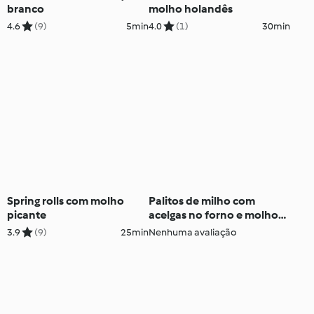
branco
molho holandês
4.6
(9)
5min
4.0
(1)
30min
Spring rolls com molho
Palitos de milho com
picante
acelgas no forno e molho
de agrião
3.9
(9)
25min
Nenhuma avaliação