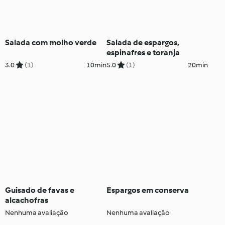
Salada com molho verde
Salada de espargos,
espinafres e toranja
3.0
(1)
10min
5.0
(1)
20min
Guisado de favas e
Espargos em conserva
alcachofras
Nenhuma avaliação
Nenhuma avaliação