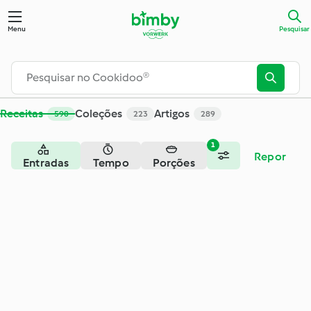
Pesquisar - Cookidoo® – a plataforma oficial de receitas Bim
Menu
Pesquisar
Receitas
Coleções
Artigos
590
223
289
1
Repor
Entradas
Tempo
Porções