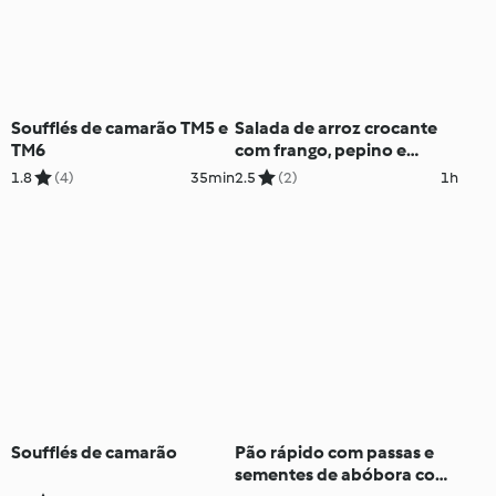
Soufflés de camarão TM5 e
Salada de arroz crocante
TM6
com frango, pepino e
molho satay
1.8
(4)
35min
2.5
(2)
1h
Soufflés de camarão
Pão rápido com passas e
sementes de abóbora com