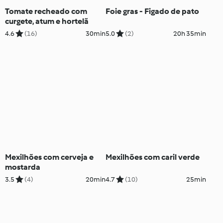
Tomate recheado com
Foie gras - Figado de pato
curgete, atum e hortelã
4.6
(16)
30min
5.0
(2)
20h 35min
Mexilhões com cerveja e
Mexilhões com caril verde
mostarda
3.5
(4)
20min
4.7
(10)
25min