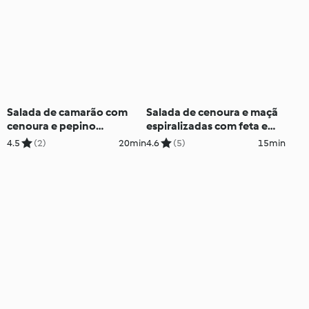
Salada de camarão com
Salada de cenoura e maçã
cenoura e pepino
espiralizadas com feta e
espiralizados
frutos secos
4.5
(2)
20min
4.6
(5)
15min