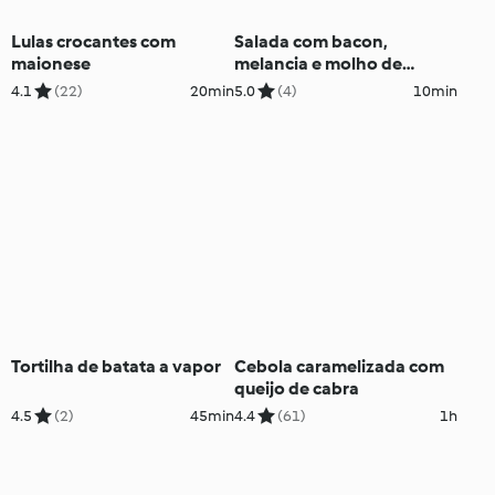
Lulas crocantes com
Salada com bacon,
maionese
melancia e molho de
iogurte
4.1
(22)
20min
5.0
(4)
10min
Tortilha de batata a vapor
Cebola caramelizada com
queijo de cabra
4.5
(2)
45min
4.4
(61)
1h