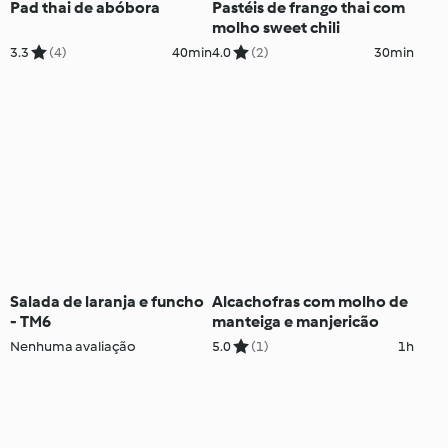
Pad thai de abóbora
Pastéis de frango thai com
molho sweet chili
3.3
(4)
40min
4.0
(2)
30min
Salada de laranja e funcho
Alcachofras com molho de
- TM6
manteiga e manjericão
Nenhuma avaliação
5.0
(1)
1h