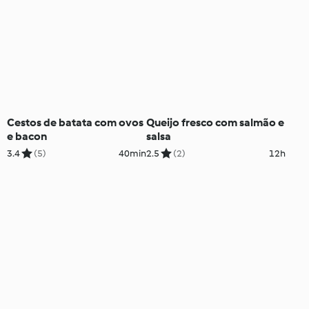
Cestos de batata com ovos
Queijo fresco com salmão e
e bacon
salsa
3.4
(5)
40min
2.5
(2)
12h