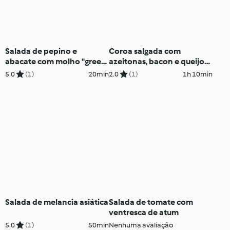
Salada de pepino e
Coroa salgada com
abacate com molho "green
azeitonas, bacon e queijo
goddess"
cheddar sem glúten
5.0
(1)
20min
2.0
(1)
1h 10min
Salada de melancia asiática
Salada de tomate com
ventresca de atum
5.0
(1)
50min
Nenhuma avaliação