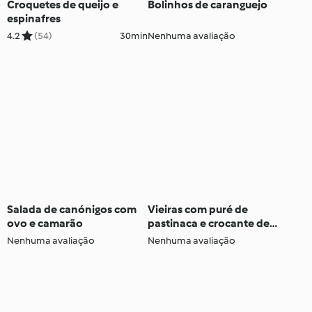
Croquetes de queijo e
Bolinhos de caranguejo
espinafres
4.2
(54)
30min
Nenhuma avaliação
Salada de canónigos com
Vieiras com puré de
ovo e camarão
pastinaca e crocante de
pancetta
Nenhuma avaliação
Nenhuma avaliação