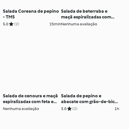
Salada Coreana de pepino
Salada de beterraba e
- TM5
maçã espiralizadas com
feta e nozes - TM5
5.0
(2)
25min
Nenhuma avaliação
Salada de cenoura e maçã
Salada de pepino e
espiralizadas com feta e
abacate com grão-de-bico
frutos secos - TM5
crocante
Nenhuma avaliação
3.0
(2)
1h