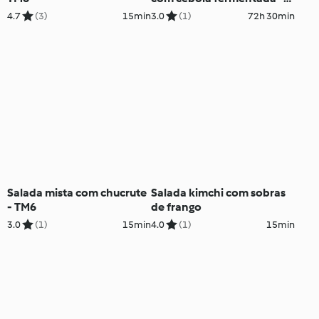
TM6
4.7
(3)
15min
3.0
(1)
72h 30min
Salada mista com chucrute
Salada kimchi com sobras
- TM6
de frango
3.0
(1)
15min
4.0
(1)
15min