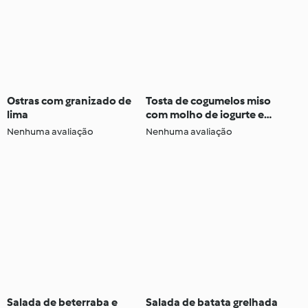
Ostras com granizado de
Tosta de cogumelos miso
lima
com molho de iogurte e
tahini
Nenhuma avaliação
Nenhuma avaliação
Salada de beterraba e
Salada de batata grelhada