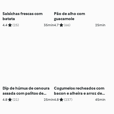
Salsichas frescas com
Pão de alho com
batata
guacamole
4.4
(25)
35min
4.7
(66)
25min
Dip de húmus de cenoura
Cogumelos recheados com
assada com palitos de
bacon e alheira e arroz de
vegetais crus
grelos
4.8
(21)
25min
4.8
(237)
45min