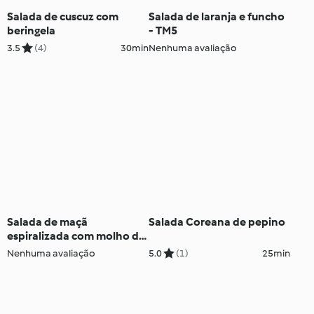
Salada de cuscuz com
Salada de laranja e funcho
beringela
- TM5
3.5
(4)
30min
Nenhuma avaliação
Salada de maçã
Salada Coreana de pepino
espiralizada com molho de
limão
Nenhuma avaliação
5.0
(1)
25min