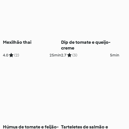
Mexilhão thai
Dip de tomate e queijo-
creme
4.0
(2)
25min
2.7
(3)
5min
Húmus de tomate e feijão-
Tarteletes de salmão e