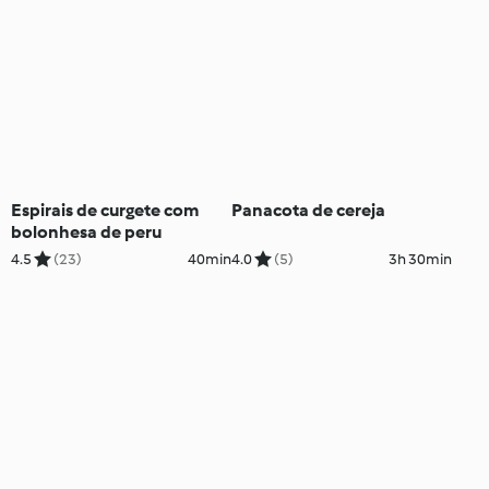
Espirais de curgete com
Panacota de cereja
bolonhesa de peru
4.5
(23)
40min
4.0
(5)
3h 30min