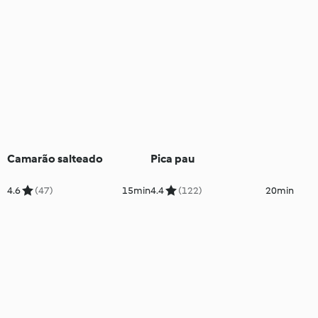
Camarão salteado
Pica pau
4.6
(47)
15min
4.4
(122)
20min