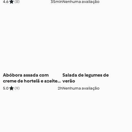
húmus de couve-flor
4.6
(8)
35min
Nenhuma avaliação
assada
Abóbora assada com
Salada de legumes de
creme de hortelã e azeite
verão
de ervas aromáticas e avelã
5.0
(9)
2h
Nenhuma avaliação