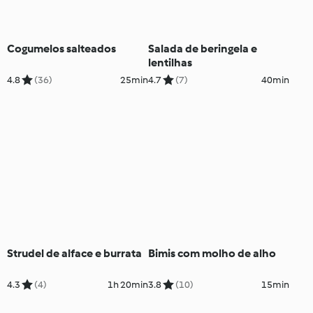
Cogumelos salteados
Salada de beringela e
lentilhas
4.8
(36)
25min
4.7
(7)
40min
Strudel de alface e burrata
Bimis com molho de alho
4.3
(4)
1h 20min
3.8
(10)
15min