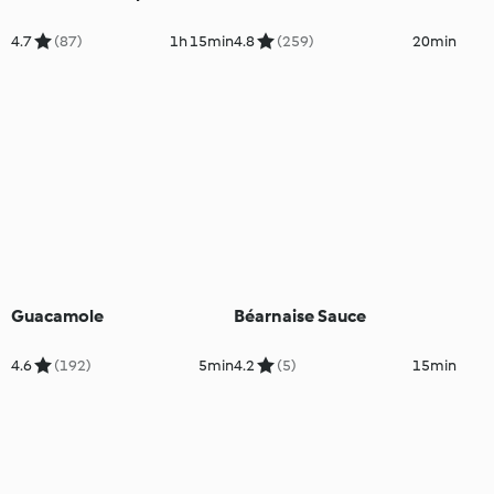
4.7
(87)
1h 15min
4.8
(259)
20min
Guacamole
Béarnaise Sauce
4.6
(192)
5min
4.2
(5)
15min