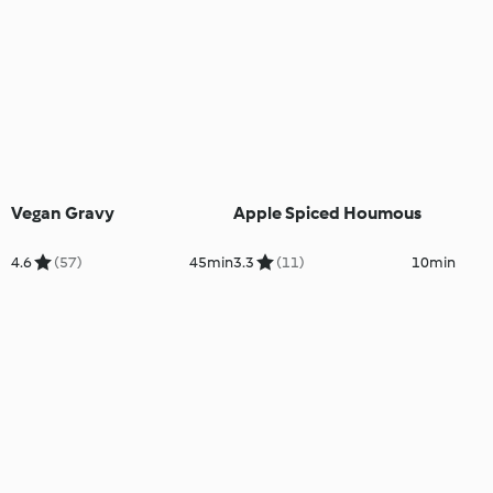
Vegan Gravy
Apple Spiced Houmous
4.6
(57)
45min
3.3
(11)
10min