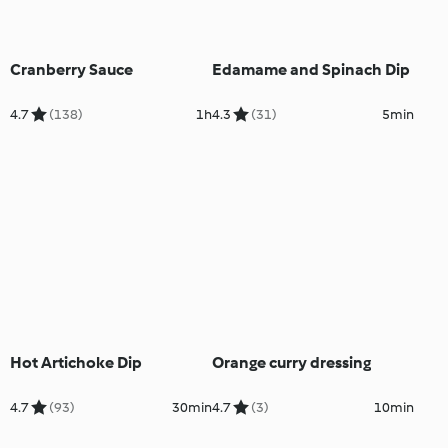
Cranberry Sauce
Edamame and Spinach Dip
4.7
(138)
1h
4.3
(31)
5min
Hot Artichoke Dip
Orange curry dressing
4.7
(93)
30min
4.7
(3)
10min