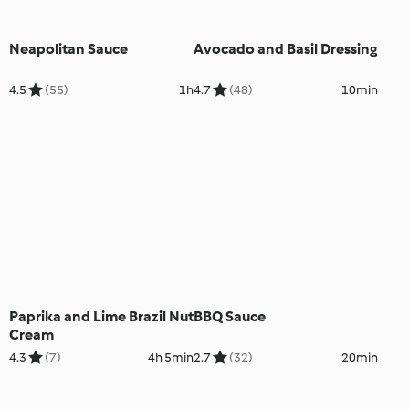
Neapolitan Sauce
Avocado and Basil Dressing
4.5
(55)
1h
4.7
(48)
10min
Paprika and Lime Brazil Nut
BBQ Sauce
Cream
4.3
(7)
4h 5min
2.7
(32)
20min