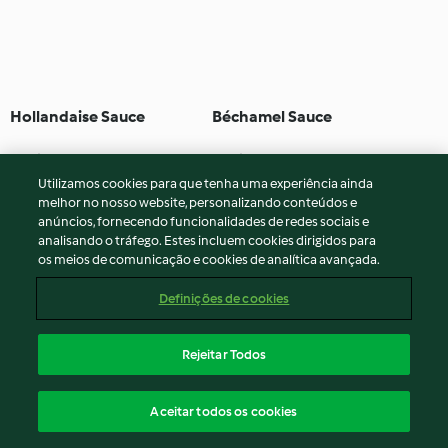
Hollandaise Sauce
Béchamel Sauce
3.8
(108)
15min
4.5
(35)
15min
Utilizamos cookies para que tenha uma experiência ainda
melhor no nosso website, personalizando conteúdos e
anúncios, fornecendo funcionalidades de redes sociais e
analisando o tráfego. Estes incluem cookies dirigidos para
os meios de comunicação e cookies de analítica avançada.
Definições de cookies
Rejeitar Todos
Basil Pesto
Rosemary Marinade for
Aceitar todos os cookies
Beef