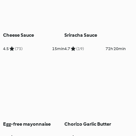
Cheese Sauce
Sriracha Sauce
4.5
(73)
15min
4.7
(19)
72h 20min
Egg-free mayonnaise
Chorizo Garlic Butter