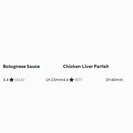
Bolognese Sauce
Chicken Liver Parfait
3.4
(414)
1h 15min
4.6
(87)
2h 40min