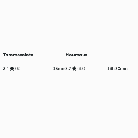
Taramasalata
Houmous
3.4
(5)
15min
3.7
(38)
13h 30min