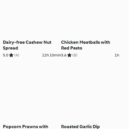
Dairy-free Cashew Nut
Chicken Meatballs with
Spread
Red Pesto
5.0
(4)
12h 10min
3.6
(8)
1h
Popcorn Prawns with
Roasted Garlic Dip