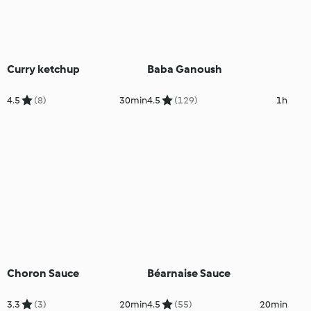
Curry ketchup
Baba Ganoush
4.5
(8)
30min
4.5
(129)
1h
Choron Sauce
Béarnaise Sauce
3.3
(3)
20min
4.5
(55)
20min