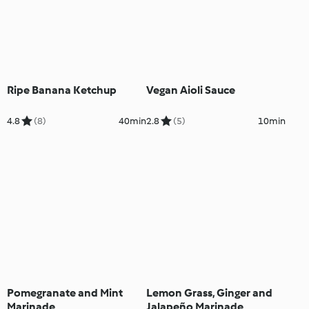
Ripe Banana Ketchup
Vegan Aioli Sauce
4.8
(8)
40min
2.8
(5)
10min
Pomegranate and Mint
Lemon Grass, Ginger and
Marinade
Jalapeño Marinade