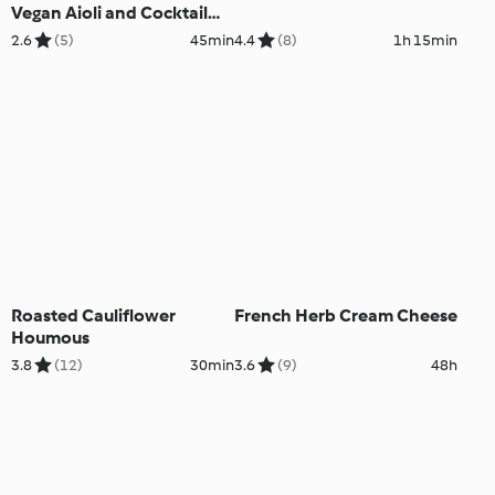
Vegan Aioli and Cocktail
Sauce
2.6
(5)
45min
4.4
(8)
1h 15min
Roasted Cauliflower
French Herb Cream Cheese
Houmous
3.8
(12)
30min
3.6
(9)
48h