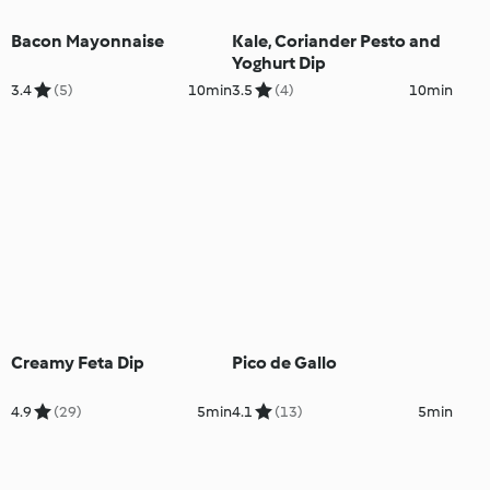
Bacon Mayonnaise
Kale, Coriander Pesto and
Yoghurt Dip
3.4
(5)
10min
3.5
(4)
10min
Creamy Feta Dip
Pico de Gallo
4.9
(29)
5min
4.1
(13)
5min