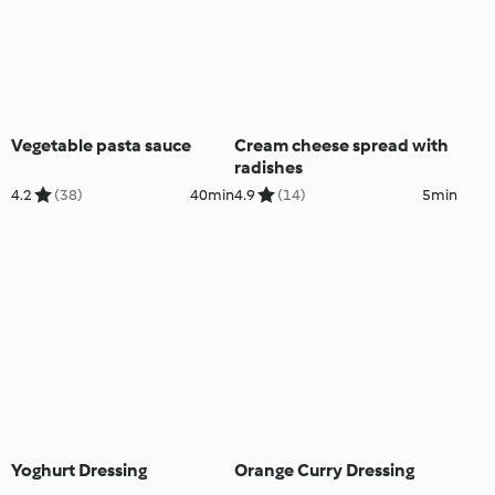
Vegetable pasta sauce
Cream cheese spread with
radishes
4.2
(38)
40min
4.9
(14)
5min
Yoghurt Dressing
Orange Curry Dressing