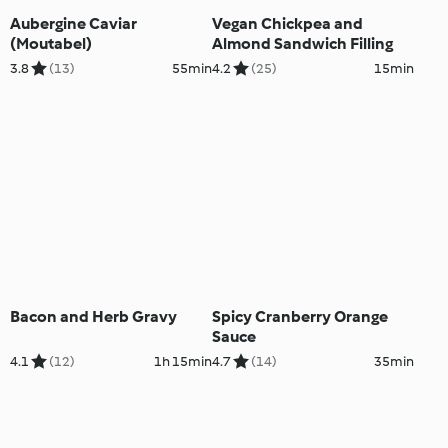
Aubergine Caviar
Vegan Chickpea and
(Moutabel)
Almond Sandwich Filling
3.8
(13)
55min
4.2
(25)
15min
Bacon and Herb Gravy
Spicy Cranberry Orange
Sauce
4.1
(12)
1h 15min
4.7
(14)
35min