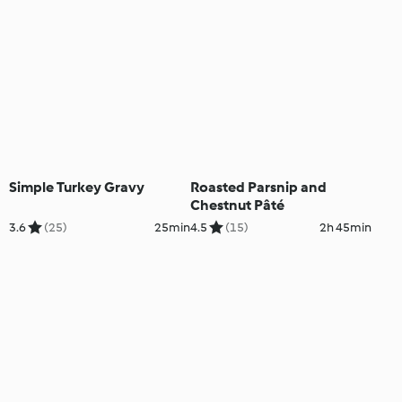
Simple Turkey Gravy
Roasted Parsnip and
Chestnut Pâté
3.6
(25)
25min
4.5
(15)
2h 45min