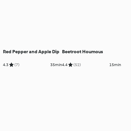
Red Pepper and Apple Dip
Beetroot Houmous
4.3
(7)
35min
4.4
(52)
15min