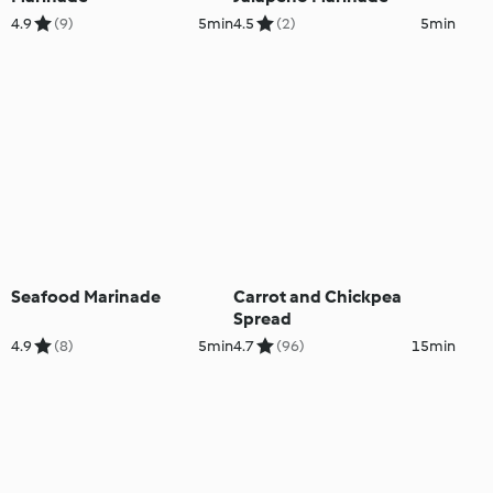
4.9
(9)
5min
4.5
(2)
5min
Seafood Marinade
Carrot and Chickpea
Spread
4.9
(8)
5min
4.7
(96)
15min