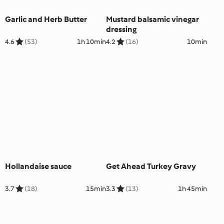
Garlic and Herb Butter
Mustard balsamic vinegar
dressing
4.6
(53)
1h 10min
4.2
(16)
10min
Hollandaise sauce
Get Ahead Turkey Gravy
3.7
(18)
15min
3.3
(13)
1h 45min