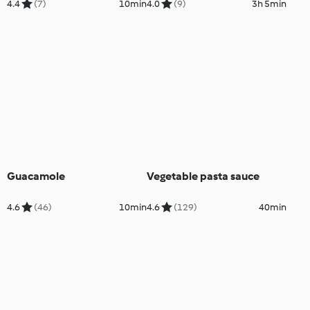
4.4
(7)
10min
4.0
(9)
3h 5min
Guacamole
Vegetable pasta sauce
4.6
(46)
10min
4.6
(129)
40min