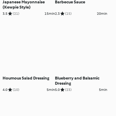
Japanese Mayonnaise
Barbecue Sauce
(Kewpie Style)
3.5
(21)
15min
2.3
(15)
20min
Houmous Salad Dressing
Blueberry and Balsamic
Dressing
4.0
(10)
5min
5.0
(23)
5min