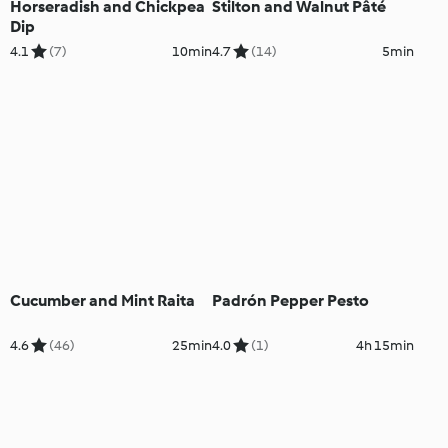
Horseradish and Chickpea
Stilton and Walnut Pâté
Dip
4.1
(7)
10min
4.7
(14)
5min
Cucumber and Mint Raita
Padrón Pepper Pesto
4.6
(46)
25min
4.0
(1)
4h 15min