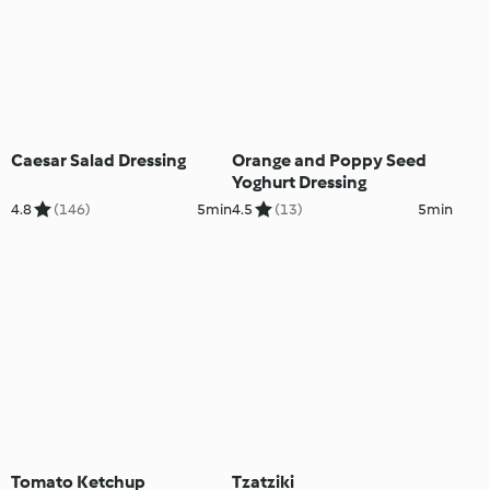
Caesar Salad Dressing
Orange and Poppy Seed
Yoghurt Dressing
4.8
(146)
5min
4.5
(13)
5min
Tomato Ketchup
Tzatziki