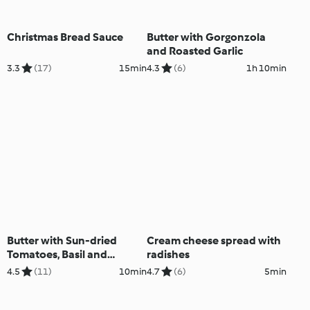
Christmas Bread Sauce
Butter with Gorgonzola
and Roasted Garlic
3.3
(17)
15min
4.3
(6)
1h 10min
Butter with Sun-dried
Cream cheese spread with
Tomatoes, Basil and
radishes
Parmesan
4.5
(11)
10min
4.7
(6)
5min