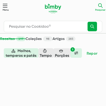
Pesquisar - Cookidoo® – a plataforma oficial de receitas Bim
Menu
Pesquisar
Receitas
Coleções
Artigos
197
98
283
2
Molhos,
Repor
temperos e patês
Tempo
Porções
– salgados