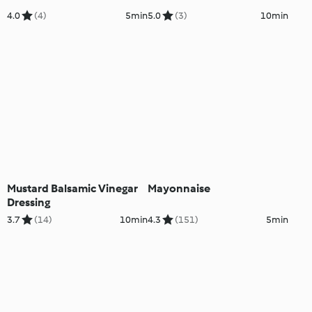
4.0
(4)
5min
5.0
(3)
10min
Mustard Balsamic Vinegar
Mayonnaise
Dressing
3.7
(14)
10min
4.3
(151)
5min