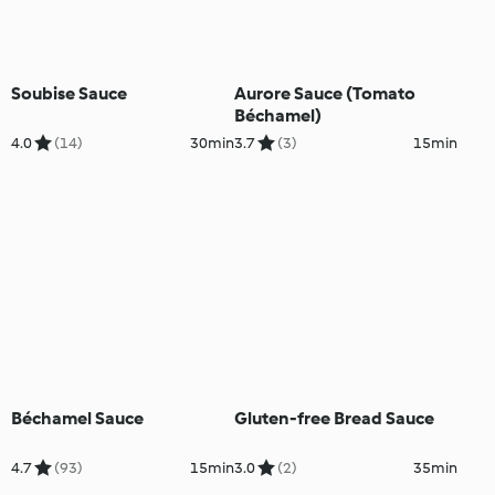
Soubise Sauce
Aurore Sauce (Tomato
Béchamel)
4.0
(14)
30min
3.7
(3)
15min
Béchamel Sauce
Gluten-free Bread Sauce
4.7
(93)
15min
3.0
(2)
35min