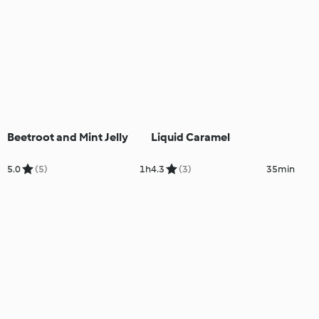
Beetroot and Mint Jelly
Liquid Caramel
5.0
(5)
1h
4.3
(3)
35min