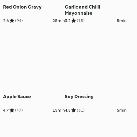
Red Onion Gravy
Garlic and Chilli
Mayonnaise
2.6
(94)
25min
3.2
(15)
5min
Apple Sauce
Soy Dressing
4.7
(47)
15min
4.5
(31)
5min