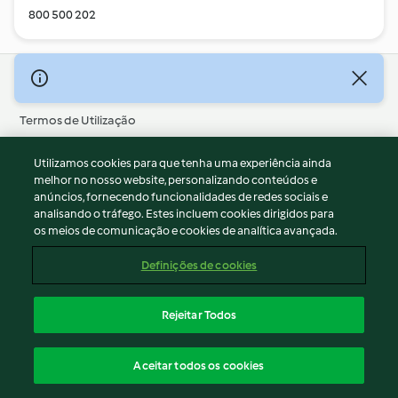
800 500 202
© Copyright 2026
Termos de Utilização
Aviso sobre Proteção de Dados
Utilizamos cookies para que tenha uma experiência ainda
Aviso
melhor no nosso website, personalizando conteúdos e
Apoio legal
anúncios, fornecendo funcionalidades de redes sociais e
Cookies
analisando o tráfego. Estes incluem cookies dirigidos para
os meios de comunicação e cookies de analítica avançada.
Conteúdo do relatório
Rescisão do contrato
Definições de cookies
Declaração de acessibilidade
Rejeitar Todos
Português
Aceitar todos os cookies