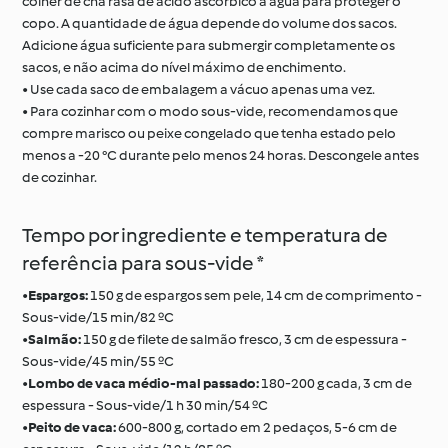
colher de chá rasa de ácido ascórbico à água para proteger o
copo. A quantidade de água depende do volume dos sacos.
Adicione água suficiente para submergir completamente os
sacos, e não acima do nível máximo de enchimento.
• Use cada saco de embalagem a vácuo apenas uma vez.
• Para cozinhar com o modo sous-vide, recomendamos que
compre marisco ou peixe congelado que tenha estado pelo
menos a -20 °C durante pelo menos 24 horas. Descongele antes
de cozinhar.
Tempo por ingrediente e temperatura de
referência para sous-vide *
•
Espargos:
150 g de espargos sem pele, 14 cm de comprimento -
Sous-vide/15 min/82 ºC
•
Salmão:
150 g de filete de salmão fresco, 3 cm de espessura -
Sous-vide/45 min/55 ºC
•
Lombo de vaca médio-mal passado:
180-200 g cada, 3 cm de
espessura - Sous-vide/1 h 30 min/54 ºC
•
Peito de vaca:
600-800 g, cortado em 2 pedaços, 5-6 cm de