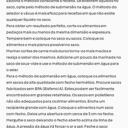
Escolha o método consoante a receita. Se existirem líquidos no
saco, opte pelo método de submersão na água. O método do
selador a vácuo é mais eficaz para receitas em que não existe
qualquer líquido no saco.
Para obter um resultado perfeito, corte os alimentos em
pedaços mais ou menos da mesma dimensão e espessura.
Tempere bem e coloque no saco ou sacos. Coloque os
alimentos o mais planos possível no saco.
Marinar cortes de carne mais duros torna-os mais macios e
realça o sabor dos mesmos. Adicione um pouco da marinada no
saco de sous-vide e use o método de submersão em água para
o selar.
Para o método de submersão em água, coloque os alimentos
em sacos de alta qualidade com fecho hermético. Procure sacos
fabricados sem BPA (Bisfenol A). Estes podem ser facilmente
encontrados em grandes retalhistas. Os sacos em polietileno
não são adequados para cozinhar alimentos. Encha um
recipiente grande com água. Coloque o alimentos num saco
com fecho. Deixe uma abertura com cerca de 3 cm no fecho.
Mergulhe o saco deixando o fecho aberto acima da linha de
água. A pressão da água irá forçar o ar a sair. Feche o saco