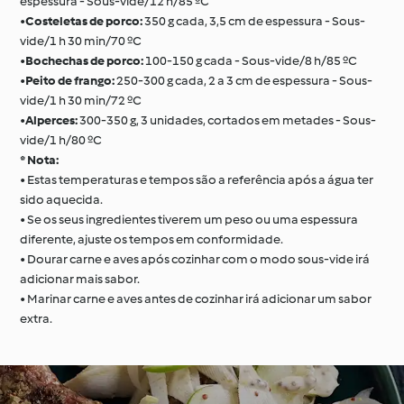
espessura - Sous-vide/12 h/85 ºC
•
Costeletas de porco:
350 g cada, 3,5 cm de espessura - Sous-
vide/1 h 30 min/70 ºC
•
Bochechas de porco:
100-150 g cada - Sous-vide/8 h/85 ºC
•
Peito de frango:
250-300 g cada, 2 a 3 cm de espessura - Sous-
vide/1 h 30 min/72 ºC
•
Alperces:
300-350 g, 3 unidades, cortados em metades - Sous-
vide/1 h/80 ºC
* Nota:
• Estas temperaturas e tempos são a referência após a água ter
sido aquecida.
• Se os seus ingredientes tiverem um peso ou uma espessura
diferente, ajuste os tempos em conformidade.
• Dourar carne e aves após cozinhar com o modo sous-vide irá
adicionar mais sabor.
• Marinar carne e aves antes de cozinhar irá adicionar um sabor
extra.