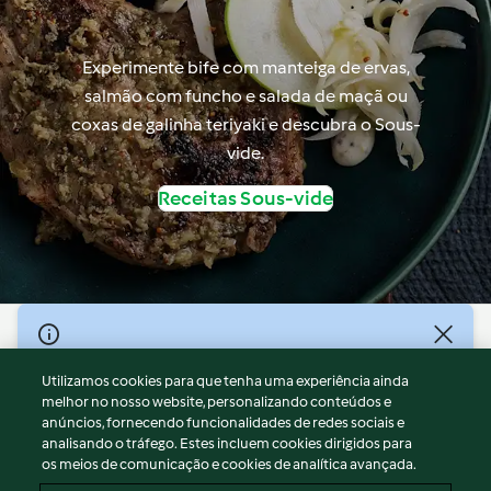
Experimente bife com manteiga de ervas,
salmão com funcho e salada de maçã ou
coxas de galinha teriyaki e descubra o Sous-
vide.
Receitas Sous-vide
© Copyright 2026
Utilizamos cookies para que tenha uma experiência ainda
Termos de Utilização
melhor no nosso website, personalizando conteúdos e
Aviso sobre Proteção de Dados
anúncios, fornecendo funcionalidades de redes sociais e
Aviso
analisando o tráfego. Estes incluem cookies dirigidos para
os meios de comunicação e cookies de analítica avançada.
Apoio legal