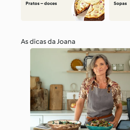
Pratos – doces
Sopas
As dicas da Joana