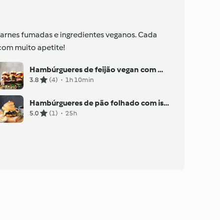
carnes fumadas e ingredientes veganos. Cada
com muito apetite!
Hambúrgueres de feijão vegan com molho de mirtilos
3.8
(4)
·
1h 10min
Hambúrgueres de pão folhado com iscas e molho de queijo e salsa
5.0
(1)
·
25h