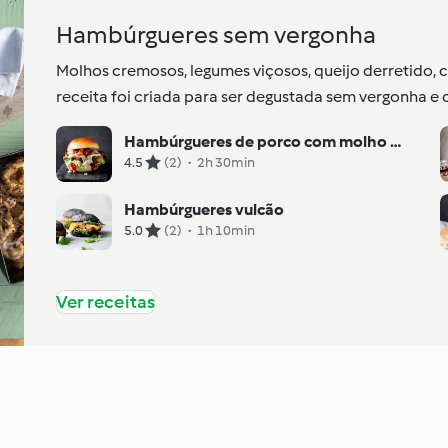
Hambúrgueres sem vergonha
Molhos cremosos, legumes viçosos, queijo derretido, 
receita foi criada para ser degustada sem vergonha e 
Hambúrgueres de porco com molho de Gorgonzola e pera Marsala
4.5
(2)
·
2h 30min
Hambúrgueres vulcão
5.0
(2)
·
1h 10min
Ver receitas