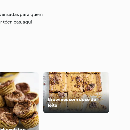
e pensadas para quem
r técnicas, aqui
Brownies com doce de
leite
 chocolate e