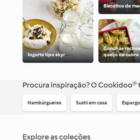
Biscoitos de ma
Conchas reche
Iogurte tipo skyr
queijo de cabra
Procura inspiração? O Cookidoo® 
Hambúrgueres
Sushi em casa
Espargo
Explore as coleções