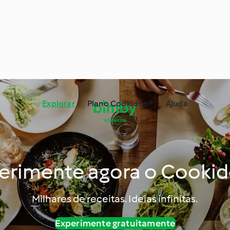
Explorar
Plano Cookidoo®
Ajuda
erimente agora o Cooki
Milhares de receitas. Ideias infinitas.
Experimente gratuitamente