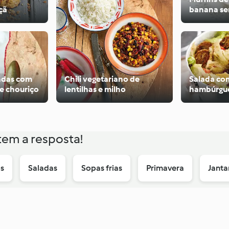
çã
banana se
adas com
Chili vegetariano de
Salada co
 e chouriço
lentilhas e milho
hambúrgue
tem a resposta!
s
Saladas
Sopas frias
Primavera
Janta