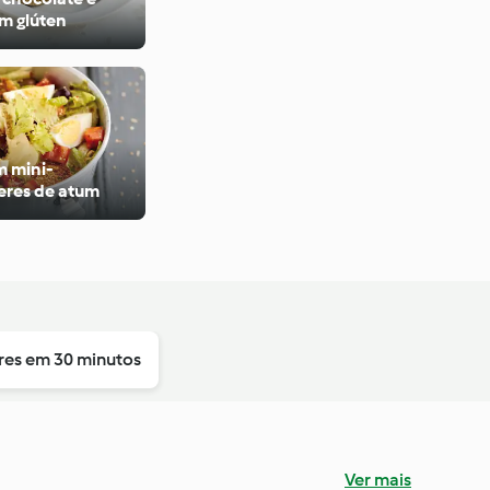
m glúten
m mini-
res de atum
res em 30 minutos
Ver mais