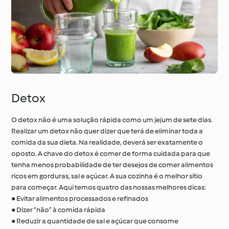
À volta do mundo com
Aprenda com o
o Cookidoo®
Cookidoo®
Detox
O detox não é uma solução rápida como um jejum de sete dias.
Realizar um detox não quer dizer que terá de eliminar toda a
comida da sua dieta. Na realidade, deverá ser exatamente o
oposto. A chave do detox é comer de forma cuidada para que
tenha menos probabilidade de ter desejos de comer alimentos
ricos em gorduras, sal e açúcar. A sua cozinha é o melhor sítio
para começar. Aqui temos quatro das nossas melhores dicas:
● Evitar alimentos processados e refinados
● Dizer “não” à comida rápida
● Reduzir a quantidade de sal e açúcar que consome