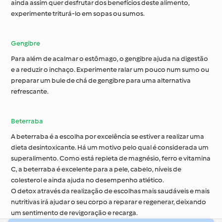
ainda assim quer desfrutar dos benefícios deste alimento,
experimente triturá-lo em sopas ou sumos.
Gengibre
Para além de acalmar o estômago, o gengibre ajuda na digestão
e a reduzir o inchaço. Experimente ralar um pouco num sumo ou
preparar um bule de chá de gengibre para uma alternativa
refrescante.
Beterraba
A beterraba é a escolha por excelência se estiver a realizar uma
dieta desintoxicante. Há um motivo pelo qual é considerada um
superalimento. Como está repleta de magnésio, ferro e vitamina
C, a beterraba é excelente para a pele, cabelo, níveis de
colesterol e ainda ajuda no desempenho atlético.
O detox através da realização de escolhas mais saudáveis e mais
nutritivas irá ajudar o seu corpo a reparar e regenerar, deixando
um sentimento de revigoração e recarga.