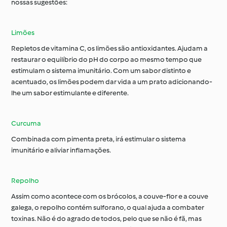
nossas sugestões:
Limões
Repletos de vitamina C, os limões são antioxidantes. Ajudam a
restaurar o equilíbrio do pH do corpo ao mesmo tempo que
estimulam o sistema imunitário. Com um sabor distinto e
acentuado, os limões podem dar vida a um prato adicionando-
lhe um sabor estimulante e diferente.
Curcuma
Combinada com pimenta preta, irá estimular o sistema
imunitário e aliviar inflamações.
Repolho
Assim como acontece com os brócolos, a couve-flor e a couve
galega, o repolho contém sulforano, o qual ajuda a combater
toxinas. Não é do agrado de todos, pelo que se não é fã, mas