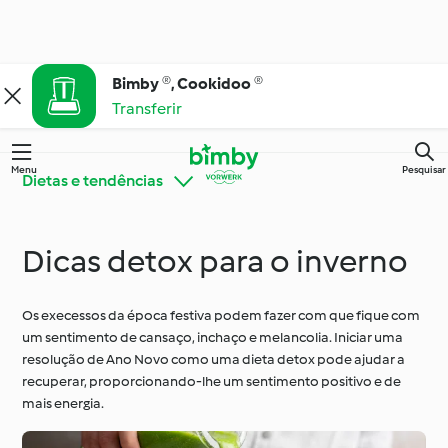
Bimby ®, Cookidoo ®
Transferir
Menu
Pesquisar
Dietas e tendências
Dicas detox para o inverno
Bimby® Dicas e
Conheça o Cookidoo®
Truques
Os execessos da época festiva podem fazer com que fique com
um sentimento de cansaço, inchaço e melancolia. Iniciar uma
Cozinha para todos os
Ingredientes
dias
resolução de Ano Novo como uma dieta detox pode ajudar a
recuperar, proporcionando-lhe um sentimento positivo e de
mais energia.
Ocasiões especiais e
Dietas e tendências
estações