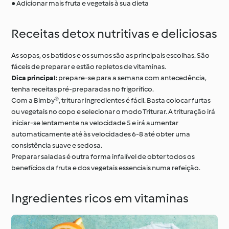
● Adicionar mais fruta e vegetais à sua dieta
Receitas detox nutritivas e deliciosas
As sopas, os batidos e os sumos são as principais escolhas. São
fáceis de preparar e estão repletos de vitaminas.
Dica principal:
prepare-se para a semana com antecedência,
tenha receitas pré-preparadas no frigorífico.
Com a Bimby®, triturar ingredientes é fácil. Basta colocar furtas
ou vegetais no copo e selecionar o modo Triturar. A trituração irá
iniciar-se lentamente na velocidade 5 e irá aumentar
automaticamente até às velocidades 6-8 até obter uma
consistência suave e sedosa.
Preparar saladas é outra forma infalível de obter todos os
benefícios da fruta e dos vegetais essenciais numa refeição.
Ingredientes ricos em vitaminas