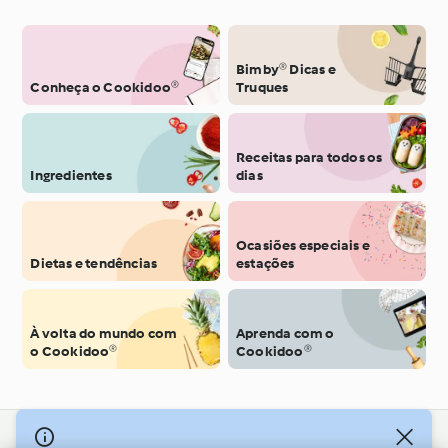
Bimby® Dicas e
Conheça o Cookidoo®
Truques
Receitas para todos os
Ingredientes
dias
Ocasiões especiais e
Dietas e tendências
estações
À volta do mundo com
Aprenda com o
o Cookidoo®
Cookidoo®
© Copyright 2026