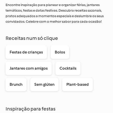
Encontre inspiração para planear e organizar férias, jantares
temáticos, festas e datas festivas. Descubra receitas sazonais,
pratos adequados a momentos especiais e deslumbre os seus
À volta do mundo com
Aprenda com o
convidados. Celebre com o melhor sabor para cada ocasião!
o Cookidoo®
Cookidoo®
Receitas num só clique
Festas de crianças
Bolos
Jantares com amigos
Cocktails
Brunch
Sem glúten
Plant-based
Inspiração para festas