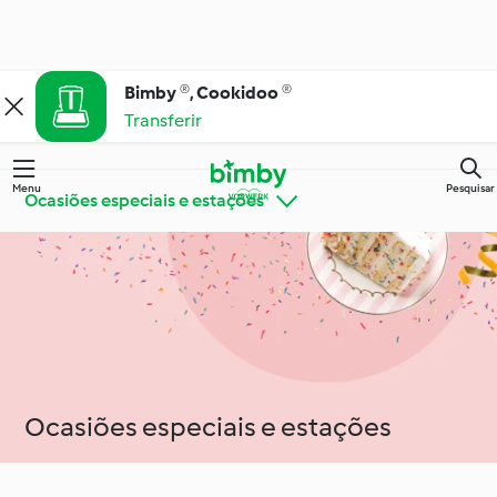
Bimby ®, Cookidoo ®
Transferir
Menu
Pesquisar
Ocasiões especiais e estações
Bimby® Dicas e
Conheça o Cookidoo®
Truques
Cozinha para todos os
Ingredientes
dias
Ocasiões especiais e estações
Ocasiões especiais e
Dietas e tendências
estações