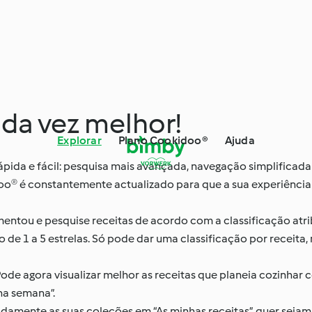
da vez melhor!
Explorar
Plano Cookidoo®
Ajuda
ápida e fácil: pesquisa mais avançada, navegação simplificad
doo® é constantemente actualizado para que a sua experiência
mentou e pesquise receitas de acordo com a classificação atr
ão de 1 a 5 estrelas. Só pode dar uma classificação por receit
ode agora visualizar melhor as receitas que planeia cozinhar
ha semana”.
damente as suas coleções em “As minhas receitas”, quer sejam 