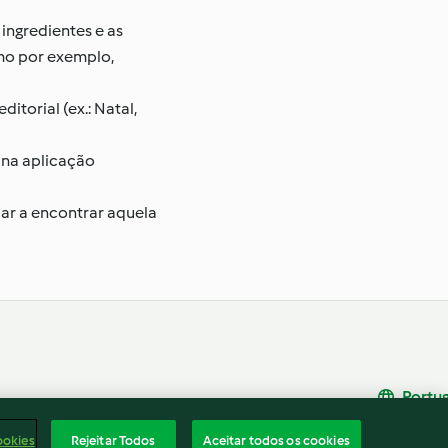
ingredientes e as
omo por exemplo,
torial (ex.: Natal,
" na aplicação
ar a encontrar aquela
Portu
rio
Rescisão do contrato
ookies
Rejeitar Todos
Aceitar todos os cookies