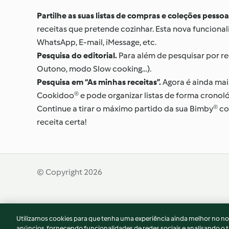
Partilhe as suas listas de compras e coleções pessoa
receitas que pretende cozinhar. Esta nova funciona
WhatsApp, E-mail, iMessage, etc.
Pesquisa do editorial.
Para além de pesquisar por re
Outono, modo Slow cooking…).
Pesquisa em “As minhas receitas”.
Agora é ainda mais
Cookidoo® e pode organizar listas de forma cronoló
Continue a tirar o máximo partido da sua Bimby® co
receita certa!
© Copyright 2026
Termos de Utilização
Aviso sobre Proteção de D
Utilizamos cookies para que tenha uma experiência ainda melhor no n
Declaração de acessibilidade
anúncios, fornecendo funcionalidades de redes sociais e analisando o t