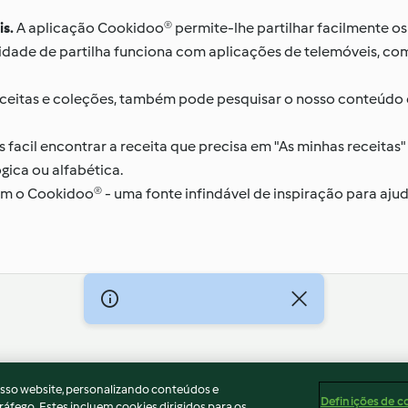
is.
A aplicação Cookidoo® permite-lhe partilhar facilmente os 
lidade de partilha funciona com aplicações de telemóveis, c
ceitas e coleções, também pode pesquisar o nosso conteúdo edi
 facil encontrar a receita que precisa em "As minhas receitas
gica ou alfabética.
m o Cookidoo® - uma fonte infindável de inspiração para ajud
ados
Aviso
Apoio legal
Cookies
Conteúdo do relató
osso website, personalizando conteúdos e
Definições de c
ráfego. Estes incluem cookies dirigidos para os