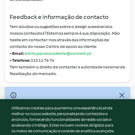
Feedback e informação de contacto
Tem dúvidas ou sugestões sobre o design acessível dos
nossos conteúdos? Estamos sempre à sua disposição. Não
hesite em contactar-nos através das informações de
contacto do nosso Centro de apoio ao cliente:
•
Email:
bimbyapoioaocliente@vorwerk.pt
•
Telefone:
210 11 76 76
Tem também o direito de contactar a autoridade nacional de
fiscalização do mercado.
© Copyright 2026
Utilizamos cookies para que tenha uma experiência ainda
Termos de Utilização
melhor no nosso website, personalizando conteúdos e
Aviso sobre Proteção de Dados
anúncios, fornecendo funcionalidades de redes sociais e
Aviso
analisando o tráfego. Estes incluem cookies dirigidos para
os meios de comunicação e cookies de analítica avançada.
Apoio legal