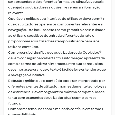
ser apresentado de diferentes formas, e distinguível, ou seja,
que ajuda os utilizadores a ouvirem e verem a informação
relevante.
Operável significa que a interface do utilizador deve permitir
que os utilizadores operem os componentes relevantes e a
navegação. Isto inclui aspetos como garantir a acessibilidade
ao utilizar dispositivos de entrada diferentes do rato e
proporcionar aos utilizadores tempo suficiente para ler e
utilizar o conteúdo.
Compreensível significa que os utilizadores do Cookidoo®
devem conseguir perceber tanto a informação apresentada
como a forma de utilizar a interface. Entre outros requisitos,
devemos assegurar que o texto é fácil de ler e entender e que
a navegação é intuitiva.
Robusto significa que o conteúdo pode ser interpretado por
diferentes agentes de utilizador, nomeadamente tecnologias
de assistência. Devemos garantir a máxima compatibilidade
tanto com os agentes de utilizador atuais como com os
futuros.
Comprometemo-nos com a melhoria contínua em termos
de acessibilidade.