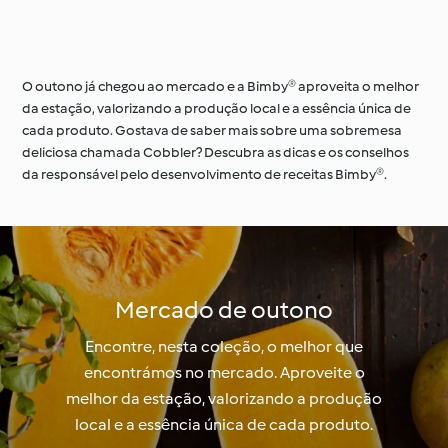
O outono já chegou ao mercado e a Bimby® aproveita o melhor
da estação, valorizando a produção local e a essência única de
cada produto. Gostava de saber mais sobre uma sobremesa
deliciosa chamada Cobbler? Descubra as dicas e os conselhos
da responsável pelo desenvolvimento de receitas Bimby®.
Mercado de outono
Encontre, nesta coleção, o melhor que
encontrámos no mercado. Aproveite o
melhor da estação, valorizando a produção
local e a essência única de cada produto.