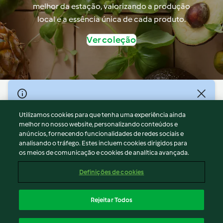
melhor da estação, valorizando a produção
local e a essência única de cada produto.
Ver coleção
© Copyright 2026
Utilizamos cookies para que tenha uma experiência ainda
Termos de Utilização
melhor no nosso website, personalizando conteúdos e
Aviso sobre Proteção de Dados
anúncios, fornecendo funcionalidades de redes sociais e
Aviso
analisando o tráfego. Estes incluem cookies dirigidos para
os meios de comunicação e cookies de analítica avançada.
Apoio legal
Cookies
Definições de cookies
Conteúdo do relatório
Rescisão do contrato
Rejeitar Todos
Declaração de acessibilidade