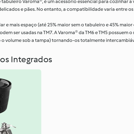
tabuleiro Varoma®, é um acessório essencial para cozinhar a
 delicados e pães. No entanto, a compatibilidade varia entre 
r e mais espaço (até 25% maior sem o tabuleiro e 45% maior c
o podem ser usadas na TM7. A Varoma® da TM6 e TM5 possuem o
o o volume sob a tampa) tornando-os totalmente intercambiáv
ios Integrados