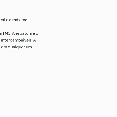
eal e a máxima
a TM5. A espátula e o
 intercambiáveis. A
r em qualquer um