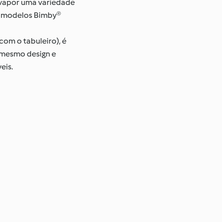
 vapor uma variedade
os modelos Bimby®
om o tabuleiro), é
 mesmo design e
eis.