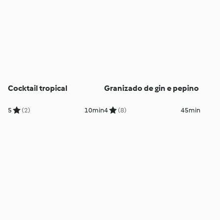
Cocktail tropical
Granizado de gin e pepino
5
(2)
10min
4
(8)
45min