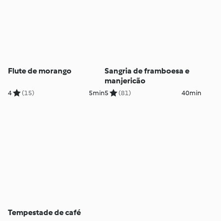
Flute de morango
Sangria de framboesa e
manjericão
4
(15)
5min
5
(81)
40min
Tempestade de café