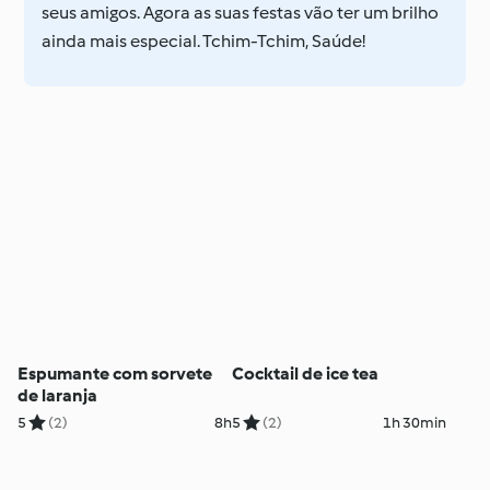
seus amigos. Agora as suas festas vão ter um brilho
ainda mais especial. Tchim-Tchim, Saúde!
Espumante com sorvete
Cocktail de ice tea
de laranja
5
(2)
8h
5
(2)
1h 30min