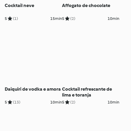
Cocktail neve
Affogato de chocolate
5
(1)
15min
5
(2)
10min
Daiquiri de vodka e amora
Cocktail refrescante de
lima e toranja
5
(13)
10min
5
(2)
10min