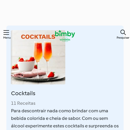
Saltar
Menu
Pesquisar
para
o
conteúdo
principal
Cocktails
11 Receitas
Para descontrair nada como brindar com uma
bebida colorida e cheia de sabor. Com ou sem
álcool experimente estes cocktails e surpreenda os