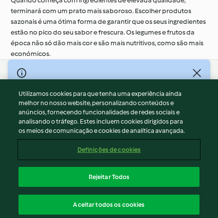
Quando começa com ingredientes de elevada qualidade,
terminará com um prato mais saboroso. Escolher produtos
sazonais é uma ótima forma de garantir que os seus ingredientes
estão no pico do seu sabor e frescura. Os legumes e frutos da
época não só dão mais cor e são mais nutritivos, como são mais
económicos.
© Copyright 2026
Utilizamos cookies para que tenha uma experiência ainda
Termos de Utilização
melhor no nosso website, personalizando conteúdos e
Aviso sobre Proteção de Dados
anúncios, fornecendo funcionalidades de redes sociais e
Aviso
analisando o tráfego. Estes incluem cookies dirigidos para
os meios de comunicação e cookies de analítica avançada.
Apoio legal
Cookies
Definições de cookies
Conteúdo do relatório
Rescisão do contrato
Rejeitar Todos
Declaração de acessibilidade
Português
Aceitar todos os cookies