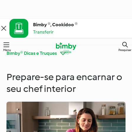
Bimby ®, Cookidoo ®
Transferir
Menu
Pesquisar
Bimby® Dicas e Truques
Prepare-se para encarnar o
Bimby® Dicas e
Conheça o Cookidoo®
Truques
seu chef interior
Cozinha para todos os
Ingredientes
dias
Ocasiões especiais e
Dietas e tendências
estações