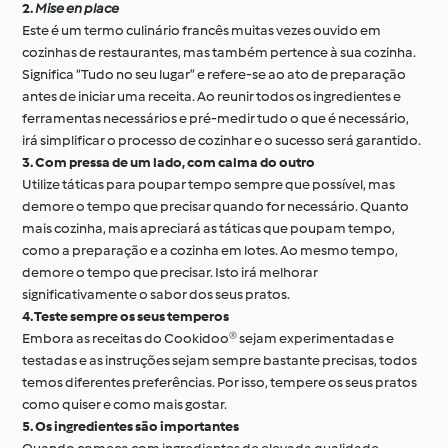
2.
Mise en place
Este é um termo culinário francês muitas vezes ouvido em
cozinhas de restaurantes, mas também pertence à sua cozinha.
Significa “Tudo no seu lugar” e refere-se ao ato de preparação
antes de iniciar uma receita. Ao reunir todos os ingredientes e
ferramentas necessários e pré-medir tudo o que é necessário,
irá simplificar o processo de cozinhar e o sucesso será garantido.
3. Com pressa de um lado, com calma do outro
Utilize táticas para poupar tempo sempre que possível, mas
demore o tempo que precisar quando for necessário. Quanto
mais cozinha, mais apreciará as táticas que poupam tempo,
como a preparação e a cozinha em lotes. Ao mesmo tempo,
demore o tempo que precisar. Isto irá melhorar
significativamente o sabor dos seus pratos.
4. Teste sempre os seus temperos
Embora as receitas do Cookidoo® sejam experimentadas e
testadas e as instruções sejam sempre bastante precisas, todos
temos diferentes preferências. Por isso, tempere os seus pratos
como quiser e como mais gostar.
5. Os ingredientes são importantes