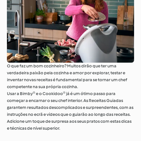
À volta do mundo com
Aprenda com o
o Cookidoo®
Cookidoo®
O que faz um bom cozinheiro? Muitos dirão que ter uma
verdadeira paixão pela cozinha e amor por explorar, testar e
inventar novas receitas é fundamental para se tornar um chef
competente na sua própria cozinha.
Usar a Bimby® e o Cookidoo® já é um ótimo passo para
começar a encarnar o seu chef interior. As Receitas Guiadas
garantem resultados descomplicados e surpreendentes, com as
instruções no ecrã e vídeos que o guiarão ao longo das receitas.
Adicione um toque de surpresa aos seus pratos com estas dicas
e técnicas de nível superior.