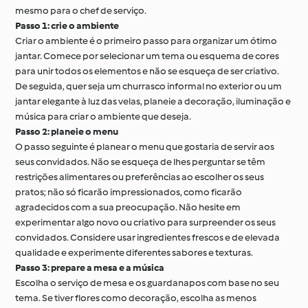
mesmo para o chef de serviço.
Passo 1: crie o ambiente
Criar o ambiente é o primeiro passo para organizar um ótimo
jantar. Comece por selecionar um tema ou esquema de cores
para unir todos os elementos e não se esqueça de ser criativo.
De seguida, quer seja um churrasco informal no exterior ou um
jantar elegante à luz das velas, planeie a decoração, iluminação e
música para criar o ambiente que deseja.
Passo 2: planeie o menu
O passo seguinte é planear o menu que gostaria de servir aos
seus convidados. Não se esqueça de lhes perguntar se têm
restrições alimentares ou preferências ao escolher os seus
pratos; não só ficarão impressionados, como ficarão
agradecidos com a sua preocupação. Não hesite em
experimentar algo novo ou criativo para surpreender os seus
convidados. Considere usar ingredientes frescos e de elevada
qualidade e experimente diferentes sabores e texturas.
Passo 3: prepare a mesa e a música
Escolha o serviço de mesa e os guardanapos com base no seu
tema. Se tiver flores como decoração, escolha as menos