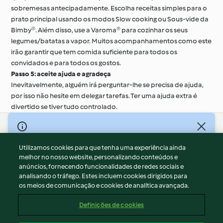
sobremesas antecipadamente. Escolha receitas simples para o
prato principal usando os modos Slow cooking ou Sous-vide da
Bimby®. Além disso, use a Varoma® para cozinhar os seus
legumes/batatas a vapor. Muitos acompanhamentos como este
irão garantir que tem comida suficiente para todos os
convidados e para todos os gostos.
Passo 5: aceite ajuda e agradeça
Inevitavelmente, alguém irá perguntar-lhe se precisa de ajuda,
por isso não hesite em delegar tarefas. Ter uma ajuda extra é
divertido se tiver tudo controlado.
© Copyright 2026
Utilizamos cookies para que tenha uma experiência ainda
Termos de Utilização
melhor no nosso website, personalizando conteúdos e
Aviso sobre Proteção de Dados
anúncios, fornecendo funcionalidades de redes sociais e
Aviso
analisando o tráfego. Estes incluem cookies dirigidos para
os meios de comunicação e cookies de analítica avançada.
Apoio legal
Cookies
Definições de cookies
Conteúdo do relatório