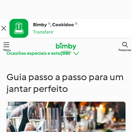
Bimby ®, Cookidoo ®
Transferir
Menu
Pesquisar
Ocasiões especiais e estações
Guia passo a passo para um
Bimby® Dicas e
Conheça o Cookidoo®
Truques
jantar perfeito
Cozinha para todos os
Ingredientes
dias
Ocasiões especiais e
Dietas e tendências
estações