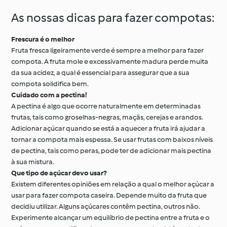
As nossas dicas para fazer compotas:
Frescura é o melhor
Fruta fresca ligeiramente verde é sempre a melhor para fazer
compota. A fruta mole e excessivamente madura perde muita
da sua acidez, a qual é essencial para assegurar que a sua
compota solidifica bem.
Cuidado com a pectina!
A pectina é algo que ocorre naturalmente em determinadas
frutas, tais como groselhas-negras, maçãs, cerejas e arandos.
Adicionar açúcar quando se está a aquecer a fruta irá ajudar a
tornar a compota mais espessa. Se usar frutas com baixos níveis
de pectina, tais como peras, pode ter de adicionar mais pectina
à sua mistura.
Que tipo de açúcar devo usar?
Existem diferentes opiniões em relação a qual o melhor açúcar a
usar para fazer compota caseira. Depende muito da fruta que
decidiu utilizar. Alguns açúcares contêm pectina, outros não.
Experimente alcançar um equilíbrio de pectina entre a fruta e o