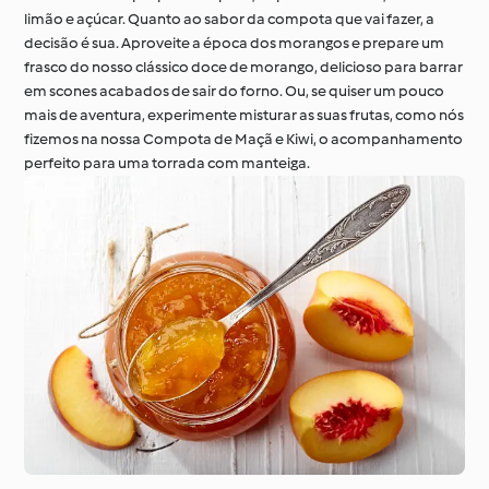
limão e açúcar. Quanto ao sabor da compota que vai fazer, a
decisão é sua. Aproveite a época dos morangos e prepare um
frasco do nosso clássico doce de morango, delicioso para barrar
À volta do mundo com
Aprenda com o
em scones acabados de sair do forno. Ou, se quiser um pouco
o Cookidoo®
Cookidoo®
mais de aventura, experimente misturar as suas frutas, como nós
fizemos na nossa Compota de Maçã e Kiwi, o acompanhamento
perfeito para uma torrada com manteiga.