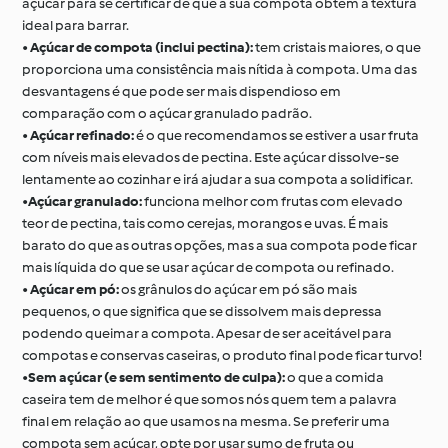
açúcar para se certificar de que a sua compota obtém a textura
ideal para barrar.
•
Açúcar de compota (inclui pectina):
tem cristais maiores, o que
proporciona uma consistência mais nítida à compota. Uma das
desvantagens é que pode ser mais dispendioso em
comparação com o açúcar granulado padrão.
•
Açúcar refinado:
é o que recomendamos se estiver a usar fruta
com níveis mais elevados de pectina. Este açúcar dissolve-se
lentamente ao cozinhar e irá ajudar a sua compota a solidificar.
•
Açúcar granulado:
funciona melhor com frutas com elevado
teor de pectina, tais como cerejas, morangos e uvas. É mais
barato do que as outras opções, mas a sua compota pode ficar
mais líquida do que se usar açúcar de compota ou refinado.
•
Açúcar em pó:
os grânulos do açúcar em pó são mais
pequenos, o que significa que se dissolvem mais depressa
podendo queimar a compota. Apesar de ser aceitável para
compotas e conservas caseiras, o produto final pode ficar turvo!
•
Sem açúcar (e sem sentimento de culpa):
o que a comida
caseira tem de melhor é que somos nós quem tem a palavra
final em relação ao que usamos na mesma. Se preferir uma
compota sem açúcar, opte por usar sumo de fruta ou