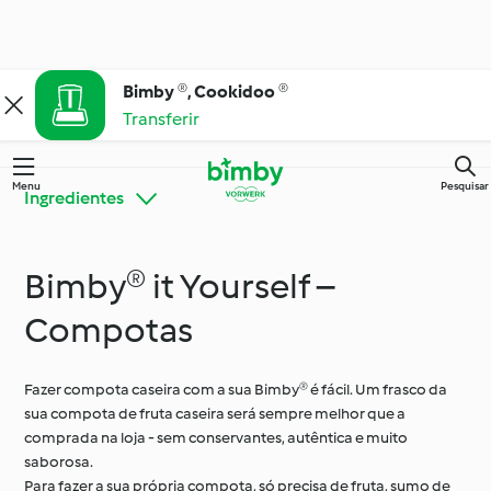
Bimby ®, Cookidoo ®
Transferir
Menu
Pesquisar
Ingredientes
Bimby® it Yourself –
Bimby® Dicas e
Conheça o Cookidoo®
Truques
Compotas
Cozinha para todos os
Fazer compota caseira com a sua Bimby® é fácil. Um frasco da
Ingredientes
dias
sua compota de fruta caseira será sempre melhor que a
comprada na loja - sem conservantes, autêntica e muito
saborosa.
Ocasiões especiais e
Para fazer a sua própria compota, só precisa de fruta, sumo de
Dietas e tendências
estações