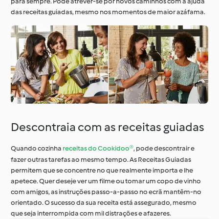
para sempre. Pode atrever-se por novos caminhos com a ajuda
das receitas guiadas, mesmo nos momentos de maior azáfama.
Descontraia com as receitas guiadas
Quando cozinha
receitas do Cookidoo®
, pode descontrair e
fazer outras tarefas ao mesmo tempo. As Receitas Guiadas
permitem que se concentre no que realmente importa e lhe
apetece. Quer deseje ver um filme ou tomar um copo de vinho
com amigos, as instruções passo-a-passo no ecrã mantêm-no
orientado. O sucesso da sua receita está assegurado, mesmo
que seja interrompida com mil distrações e afazeres.