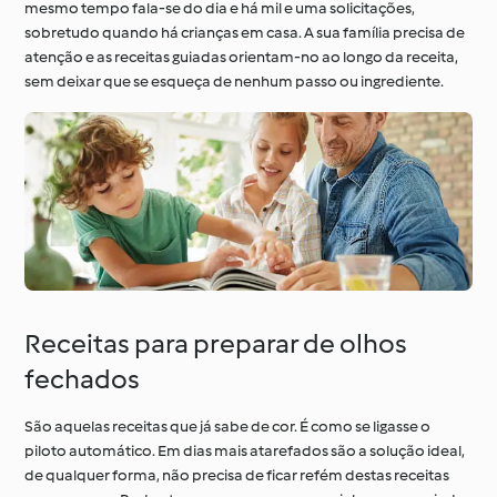
mesmo tempo fala-se do dia e há mil e uma solicitações,
sobretudo quando há crianças em casa. A sua família precisa de
atenção e as receitas guiadas orientam-no ao longo da receita,
À volta do mundo com
Aprenda com o
sem deixar que se esqueça de nenhum passo ou ingrediente.
o Cookidoo®
Cookidoo®
Receitas para preparar de olhos
fechados
São aquelas receitas que já sabe de cor. É como se ligasse o
piloto automático. Em dias mais atarefados são a solução ideal,
de qualquer forma, não precisa de ficar refém destas receitas