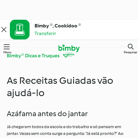
Bimby ®, Cookidoo ®
Transferir
Menu
Pesquisar
Bimby® Dicas e Truques
As Receitas Guiadas vão
Bimby® Dicas e
Conheça o Cookidoo®
Truques
ajudá-lo
Cozinha para todos os
Ingredientes
dias
Azáfama antes do jantar
Já chegaram todos da escola e do trabalho e só pensam em
Ocasiões especiais e
jantar. Vezes sem conta surge a pergunta: “Já está pronto?” Ao
Dietas e tendências
estações