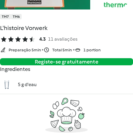
TM7
TM6
L'histoire Vorwerk
4.3
11 avaliações
Preparação 5min
Total 5min
1 portion
Registe-se gratuitamente
Ingredientes
5 g d'eau