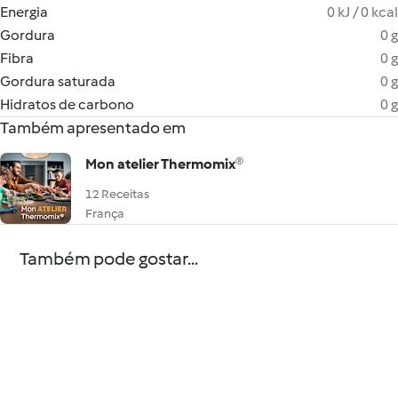
Energia
0 kJ / 0 kcal
Gordura
0 g
Fibra
0 g
Gordura saturada
0 g
Hidratos de carbono
0 g
Também apresentado em
Mon atelier Thermomix®
12 Receitas
França
Também pode gostar...