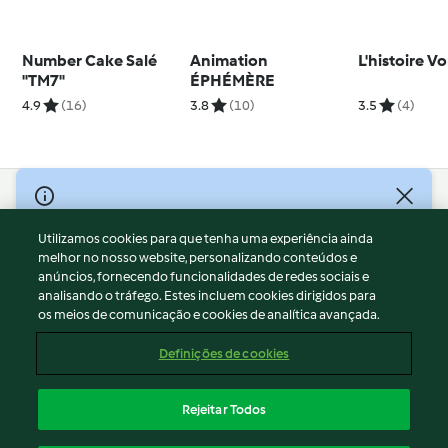
Number Cake Salé
Animation
L'histoire V
"TM7"
ÉPHÉMÈRE
4.9
(16)
3.8
(10)
3.5
(4)
© Copyright 2026
Utilizamos cookies para que tenha uma experiência ainda
Termos de Utilização
melhor no nosso website, personalizando conteúdos e
Aviso sobre Proteção de Dados
anúncios, fornecendo funcionalidades de redes sociais e
Aviso
analisando o tráfego. Estes incluem cookies dirigidos para
os meios de comunicação e cookies de analítica avançada.
Apoio legal
Cookies
Definições de cookies
Conteúdo do relatório
Rescisão do contrato
Rejeitar Todos
Declaração de acessibilidade