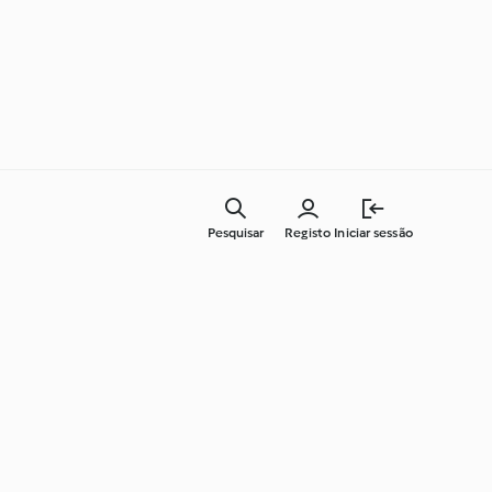
Pesquisar
Registo
Iniciar sessão
Cozinha para todos os dias
Aprenda com o Cookidoo®