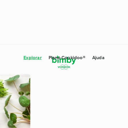
Explorar
Plano Cookidoo®
Ajuda
 Dicas e Truques
Ingredientes
s especiais e
À volta do mundo com o
es
Cookidoo®