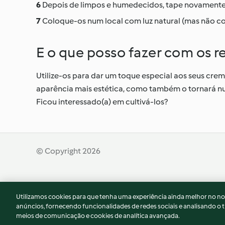
Depois de limpos e humedecidos, tape novamente
Coloque-os num local com luz natural (mas não com 
E o que posso fazer com os r
Utilize-os para dar um toque especial aos seus cr
aparência mais estética, como também o tornará nu
Ficou interessado(a) em cultivá-los?
© Copyright 2026
Termos de Utilização
Aviso sobre Proteção de D
Utilizamos cookies para que tenha uma experiência ainda melhor no n
Declaração de acessibilidade
anúncios, fornecendo funcionalidades de redes sociais e analisando o t
meios de comunicação e cookies de analítica avançada.