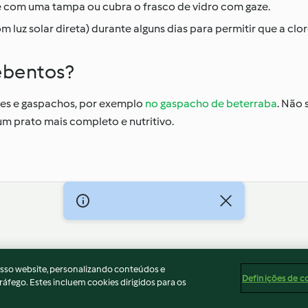
 com uma tampa ou cubra o frasco de vidro com gaze.
luz solar direta) durante alguns dias para permitir que a clor
ebentos?
emes e gaspachos, por exemplo
no gaspacho de beterraba
. Não 
m prato mais completo e nutritivo.
ados
Aviso
Apoio legal
Cookies
Conteúdo do relató
osso website, personalizando conteúdos e
Definições de c
ráfego. Estes incluem cookies dirigidos para os