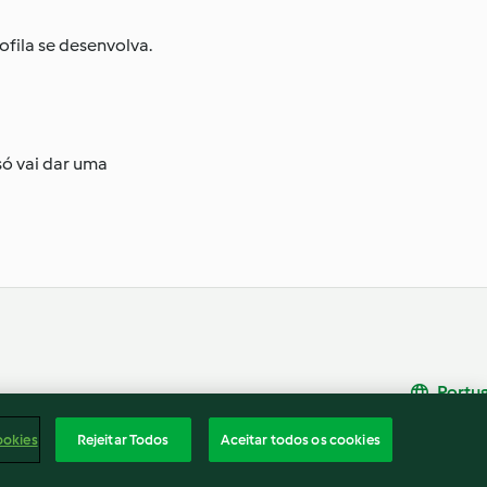
ofila se desenvolva.
só vai dar uma
Portu
rio
Rescisão do contrato
ookies
Rejeitar Todos
Aceitar todos os cookies