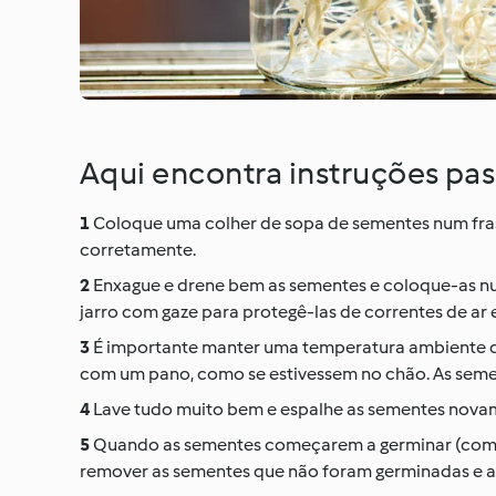
Aqui encontra instruções pa
Coloque uma colher de sopa de sementes num fras
corretamente.
Enxague e drene bem as sementes e coloque-as nu
jarro com gaze para protegê-las de correntes de ar e
É importante manter uma temperatura ambiente de
com um pano, como se estivessem no chão. As seme
Lave tudo muito bem e espalhe as sementes novame
Quando as sementes começarem a germinar (com u
remover as sementes que não foram germinadas e a