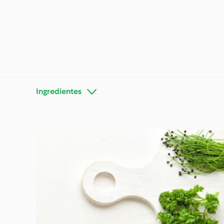
Ingredientes
Conheça o Cookidoo®
Bimby®
Ocasiõe
Dietas e tendências
estaçõ