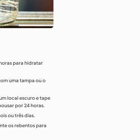
horas para hidratar
 com uma tampa ou o
m local escuro e tape
ousar por 24 horas.
s ou três dias.
nte os rebentos para