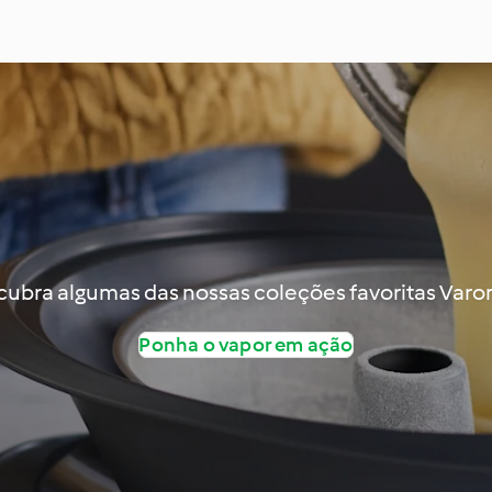
ubra algumas das nossas coleções favoritas Var
Ponha o vapor em ação