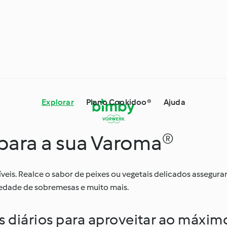
Explorar
Plano Cookidoo®
Ajuda
 para a sua Varoma®
 Dicas e Truques
Ingredientes
íveis. Realce o sabor de peixes ou vegetais delicados assegura
iedade de sobremesas e muito mais.
s especiais e
À volta do mundo com o
es
Cookidoo®
s diários para aproveitar ao máxim