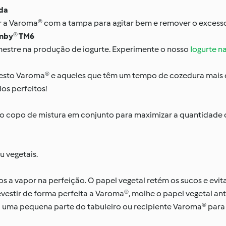
ada
ar a Varoma® com a tampa para agitar bem e remover o excess
imby® TM6
estre na produção de iogurte. Experimente o nosso
Iogurte n
cesto Varoma® e aqueles que têm um tempo de cozedura mais c
os perfeitos!
e o copo de mistura em conjunto para maximizar a quantidade 
 vegetais.
os a vapor na perfeição. O papel vegetal retém os sucos e evit
evestir de forma perfeita a Varoma®, molhe o papel vegetal an
 uma pequena parte do tabuleiro ou recipiente Varoma® para 