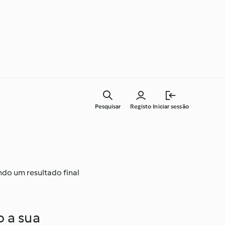
Pesquisar
Registo
Iniciar sessão
Cozinha para todos os dias
ndo um resultado final
Aprenda com o Cookidoo®
o a sua