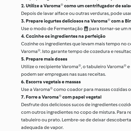
2. Utilize a Varoma® como um centrifugador de sal
Depois de lavar alface ou outras verduras, pode us
3. Prepare iogurtes deliciosos na Varoma® com a B
Use o modo de Fermentação  para tornar-se um m
4. Cozinhe os ingredientes na perfeição
Cozinhe os ingredientes que levam mais tempo no 
Varoma®. Isto garante tempo de cozedura e resultad
5. Prepare mais doses
Utilize o recipiente Varoma®, o tabuleiro Varoma® 
podem ser empregues nas suas receitas.
6. Escorra vegetais e massas
Use a Varoma® como coador para massas cozidas ou
7. Forre a Varoma® com papel vegetal
Desfrute dos deliciosos sucos de ingredientes cozid
com outros ingredientes no copo de mistura. Para r
tabuleiro ou prato. Lembre-se de deixar descoberta
adequada de vapor.