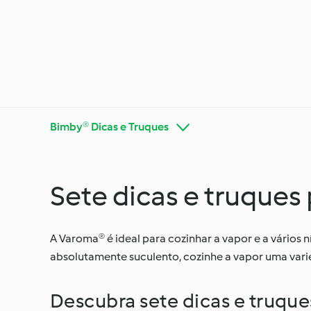
Bimby® Dicas e Truques
Sete dicas e truques
Conheça o Cookidoo®
Bimby®
A Varoma® é ideal para cozinhar a vapor e a vários n
absolutamente suculento, cozinhe a vapor uma var
Ocasiõe
Dietas e tendências
estaçõ
Descubra sete dicas e truque