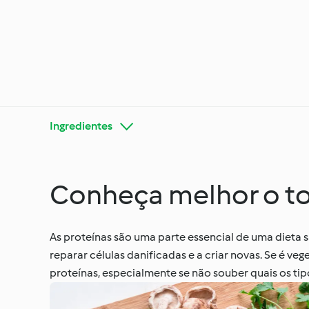
Ingredientes
Conheça melhor o t
Conheça o Cookidoo®
Bimby®
As proteínas são uma parte essencial de uma dieta 
reparar células danificadas e a criar novas. Se é v
Ocasiõe
proteínas, especialmente se não souber quais os tip
Dietas e tendências
estaçõ