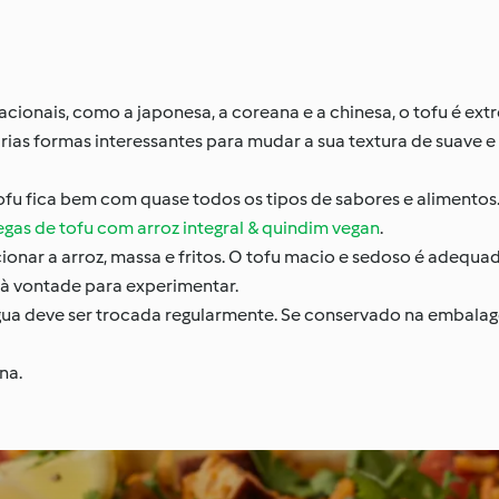
ionais, como a japonesa, a coreana e a chinesa, o tofu é ext
ias formas interessantes para mudar a sua textura de suave e
 tofu fica bem com quase todos os tipos de sabores e alimento
as de tofu com arroz integral & quindim vegan
.
icionar a arroz, massa e fritos. O tofu macio e sedoso é adequ
 à vontade para experimentar.
gua deve ser trocada regularmente. Se conservado na embalag
na.