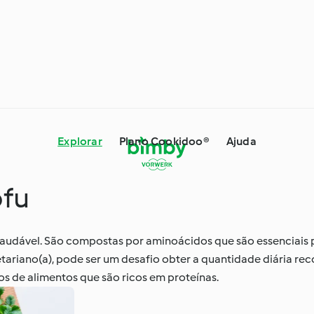
Explorar
Plano Cookidoo®
Ajuda
ofu
 Dicas e Truques
Ingredientes
saudável. São compostas por aminoácidos que são essenciais 
egetariano(a), pode ser um desafio obter a quantidade diária 
s especiais e
À volta do mundo com o
os de alimentos que são ricos em proteínas.
es
Cookidoo®