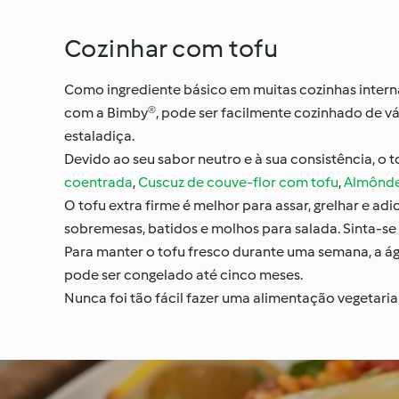
Cozinhar com tofu
Como ingrediente básico em muitas cozinhas internac
com a Bimby®, pode ser facilmente cozinhado de vár
estaladiça.
Devido ao seu sabor neutro e à sua consistência, o
coentrada
,
Cuscuz de couve-flor com tofu
,
Almôndeg
O tofu extra firme é melhor para assar, grelhar e ad
sobremesas, batidos e molhos para salada. Sinta-se
Para manter o tofu fresco durante uma semana, a á
pode ser congelado até cinco meses.
Nunca foi tão fácil fazer uma alimentação vegetaria