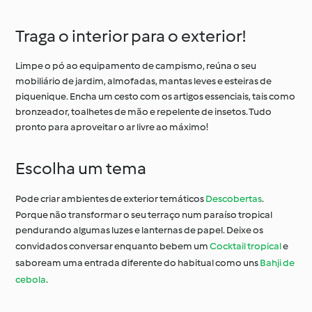
Traga o interior para o exterior!
Limpe o pó ao equipamento de campismo, reúna o seu
mobiliário de jardim, almofadas, mantas leves e esteiras de
piquenique. Encha um cesto com os artigos essenciais, tais como
bronzeador, toalhetes de mão e repelente de insetos. Tudo
pronto para aproveitar o ar livre ao máximo!
Escolha um tema
Pode criar ambientes de exterior temáticos
Descobertas
.
Porque não transformar o seu terraço num paraíso tropical
pendurando algumas luzes e lanternas de papel. Deixe os
convidados conversar enquanto bebem um
Cocktail tropical
e
saboream uma entrada diferente do habitual como uns
Bahji de
cebola
.