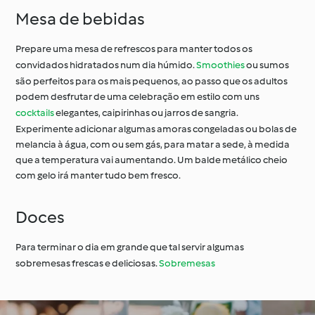
Mesa de bebidas
Prepare uma mesa de refrescos para manter todos os
convidados hidratados num dia húmido.
Smoothies
ou sumos
são perfeitos para os mais pequenos, ao passo que os adultos
podem desfrutar de uma celebração em estilo com uns
cocktails
elegantes, caipirinhas ou jarros de sangria.
Experimente adicionar algumas amoras congeladas ou bolas de
melancia à água, com ou sem gás, para matar a sede, à medida
que a temperatura vai aumentando. Um balde metálico cheio
com gelo irá manter tudo bem fresco.
Doces
Para terminar o dia em grande que tal servir algumas
sobremesas frescas e deliciosas.
Sobremesas