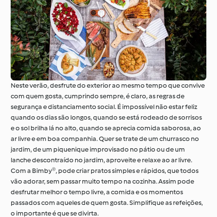
À volta do mundo com
Aprenda com o
o Cookidoo®
Cookidoo®
Neste verão, desfrute do exterior ao mesmo tempo que convive
com quem gosta, cumprindo sempre, é claro, as regras de
segurança e distanciamento social. É impossível não estar feliz
quando os dias são longos, quando se está rodeado de sorrisos
e o sol brilha lá no alto, quando se aprecia comida saborosa, ao
ar livre e em boa companhia. Quer se trate de um churrasco no
jardim, de um piquenique improvisado no pátio ou de um
lanche descontraído no jardim, aproveite e relaxe ao ar livre.
Com a Bimby®, pode criar pratos simples e rápidos, que todos
vão adorar, sem passar muito tempo na cozinha. Assim pode
desfrutar melhor o tempo livre, a comida e os momentos
passados com aqueles de quem gosta. Simplifique as refeições,
o importante é que se divirta.