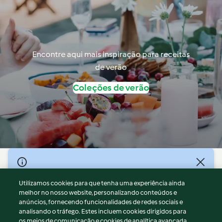
Encontre aqui mais inspiração para receitas
de verão
Coleções de verão
© Copyright 2026
Utilizamos cookies para que tenha uma experiência ainda
Termos de Utilização
melhor no nosso website, personalizando conteúdos e
Aviso sobre Proteção de Dados
anúncios, fornecendo funcionalidades de redes sociais e
Aviso
analisando o tráfego. Estes incluem cookies dirigidos para
os meios de comunicação e cookies de analítica avançada.