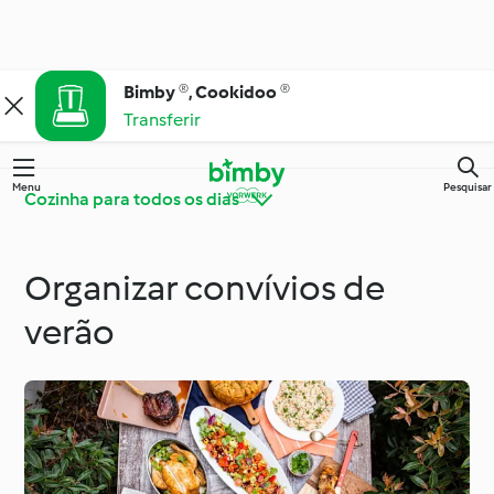
Bimby ®, Cookidoo ®
Transferir
Menu
Pesquisar
Cozinha para todos os dias
Organizar convívios de
Bimby® Dicas e
Conheça o Cookidoo®
Truques
verão
Cozinha para todos os
Ingredientes
dias
Ocasiões especiais e
Dietas e tendências
estações