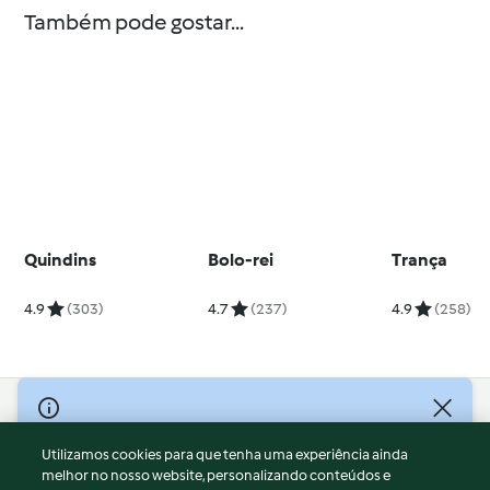
Também pode gostar...
Quindins
Bolo-rei
Trança
4.9
(303)
4.7
(237)
4.9
(258)
© Copyright 2026
Utilizamos cookies para que tenha uma experiência ainda
Termos de Utilização
melhor no nosso website, personalizando conteúdos e
Aviso sobre Proteção de Dados