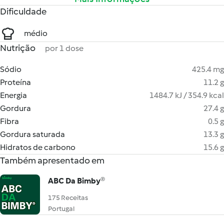
Dificuldade
médio
Nutrição
por 1 dose
Sódio
425.4 mg
Proteína
11.2 g
Energia
1484.7 kJ / 354.9 kcal
Gordura
27.4 g
Fibra
0.5 g
Gordura saturada
13.3 g
Hidratos de carbono
15.6 g
Também apresentado em
ABC Da Bimby®
175 Receitas
Portugal