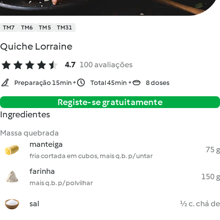
TM7
TM6
TM5
TM31
Quiche Lorraine
4.7
100 avaliações
Preparação 15min
Total 45min
8 doses
Registe-se gratuitamente
Ingredientes
Massa quebrada
manteiga
75 g
fria cortada em cubos, mais q.b. p/ untar
farinha
150 g
mais q.b. p/ polvilhar
sal
½ c. chá de