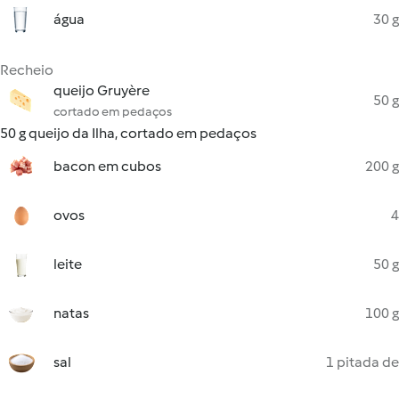
água
30 g
Recheio
queijo Gruyère
50 g
cortado em pedaços
50 g queijo da Ilha, cortado em pedaços
bacon em cubos
200 g
ovos
4
leite
50 g
natas
100 g
sal
1 pitada de