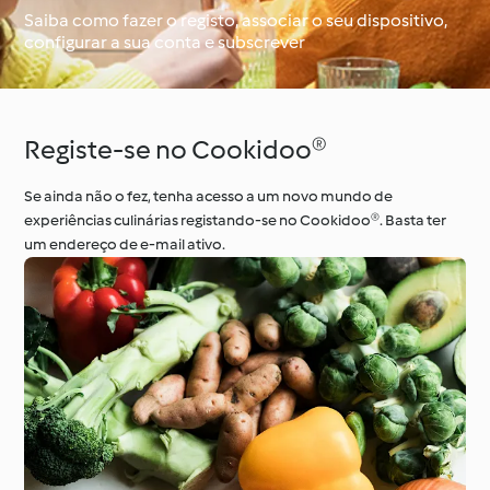
Saiba como fazer o registo, associar o seu dispositivo,
configurar a sua conta e subscrever
À volta do mundo com
Aprenda com o
o Cookidoo®
Cookidoo®
Registe-se no Cookidoo®
Se ainda não o fez, tenha acesso a um novo mundo de
experiências culinárias registando-se no Cookidoo®. Basta ter
um endereço de e-mail ativo.