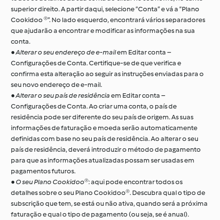
superior direito. A partir daqui, selecione “Conta” e vá a “Plano
Cookidoo ®”. No lado esquerdo, encontrará vários separadores
que ajudarão a encontrar e modificar as informações na sua
conta.
●
Alterar o seu endereço de e-mail
em Editar conta –
Configurações de Conta. Certifique-se de que verifica e
confirma esta alteração ao seguir as instruções enviadas para o
seu novo endereço de e-mail.
●
Alterar o seu país de residência
em Editar conta –
Configurações de Conta. Ao criar uma conta, o país de
residência pode ser diferente do seu país de origem. As suas
informações de faturação e moeda serão automaticamente
definidas com base no seu país de residência. Ao alterar o seu
país de residência, deverá introduzir o método de pagamento
para que as informações atualizadas possam ser usadas em
pagamentos futuros.
●
O seu Plano Cookidoo®
: aqui pode encontrar todos os
detalhes sobre o seu Plano Cookidoo®. Descubra qual o tipo de
subscrição que tem, se está ou não ativa, quando será a próxima
faturação e qual o tipo de pagamento (ou seja, se é anual).