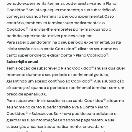
período experimental terminar, pode registar-se num Plano
Cookidoo® anual a qualquer momento; a sua subscrição só
começará quando terminar o período experimental. Caso
contrário, também irá terminar automaticamente e o
Cookidoo® irá enviar-lhe lembretes por e-mail quando o
período experimental estiver prestes a expirar.
Para saber quando termina o seu período experimental, basta
iniciar sessão na sua conta Cookidoo®, clicar no seu nome no
canto superior direito e clicar Conta > Plano Cookidoo®.
Subscrição anual
Tem a opção de subscrever o Plano Cookidoo® anual a qualquer
momento durante o seu período experimental gratuito,
garantindo um acesso contínuo ao Cookidoo®. A sua subscrição
só começará quando o período experimental terminar, com um
preço de apenas 60 €.
Para subscrever, inicie sessão na sua conta Cookidoo®, clique no
seu nome no canto superior direito e vá a Conta > Plano
Cookidoo® > Subscrever. Ser-lhe-á pedido para adicionar e
guardar as suas informações e dados de pagamento. A sua
subscrição anual será automaticamente renovada; o