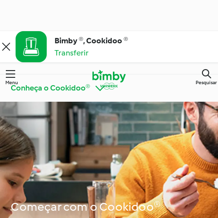
Bimby ®, Cookidoo ®
Transferir
Menu
Pesquisar
Conheça o Cookidoo®
Bimby® Dicas e
Conheça o Cookidoo®
Truques
Cozinha para todos os
Ingredientes
dias
Começar com o Cookidoo®
Ocasiões especiais e
Dietas e tendências
estações