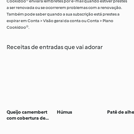
Cookidoo® enviará lembretes por e-mail quando estiver prestes
a ser renovada ou se ocorrerem problemas com a renovação.
Também pode saber quando a sua subscrição está prestes a
expirar em Conta > Visão geral da conta ou Conta > Plano
Cookidoo®.
Receitas de entradas que vai adorar
Queijo camembert
Húmus
Patê de alhe
com cobertura de
frutos secos