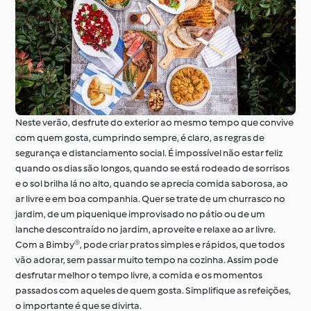
À volta do mundo com
Aprenda com o
o Cookidoo®
Cookidoo®
Neste verão, desfrute do exterior ao mesmo tempo que convive
com quem gosta, cumprindo sempre, é claro, as regras de
segurança e distanciamento social. É impossível não estar feliz
quando os dias são longos, quando se está rodeado de sorrisos
e o sol brilha lá no alto, quando se aprecia comida saborosa, ao
ar livre e em boa companhia. Quer se trate de um churrasco no
jardim, de um piquenique improvisado no pátio ou de um
lanche descontraído no jardim, aproveite e relaxe ao ar livre.
Com a Bimby®, pode criar pratos simples e rápidos, que todos
vão adorar, sem passar muito tempo na cozinha. Assim pode
desfrutar melhor o tempo livre, a comida e os momentos
passados com aqueles de quem gosta. Simplifique as refeições,
o importante é que se divirta.