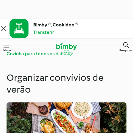
Bimby ®, Cookidoo ®
Transferir
Menu
Pesquisar
Cozinha para todos os dias
Organizar convívios de
Bimby® Dicas e
Conheça o Cookidoo®
Truques
verão
Cozinha para todos os
Ingredientes
dias
Ocasiões especiais e
Dietas e tendências
estações