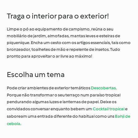
Traga o interior para o exterior!
Limpe o pó ao equipamento de campismo, reúna o seu
mobiliário de jardim, almofadas, mantas leves e esteiras de
piquenique. Encha um cesto com os artigos essenciais, tais como
bronzeador, toalhetes de mão e repelente de insetos. Tudo
pronto para aproveitar o ar livre ao máximo!
Escolha um tema
Pode criar ambientes de exterior temáticos
Descobertas
.
Porque não transformar o seu terraço num paraíso tropical
pendurando algumas luzes e lanternas de papel. Deixe os
convidados conversar enquanto bebem um
Cocktail tropical
e
saboream uma entrada diferente do habitual como uns
Bahji de
cebola
.