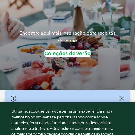
Encontre aqui mais inspiração para receitas
de verão
Coleções de verão
© Copyright 2026
Utilizamos cookies para que tenha uma experiência ainda
Termos de Utilização
melhor no nosso website, personalizando conteúdos e
Aviso sobre Proteção de Dados
anúncios, fornecendo funcionalidades de redes sociais e
Aviso
analisando o tráfego. Estes incluem cookies dirigidos para
os meios de comunicação e cookies de analítica avançada.