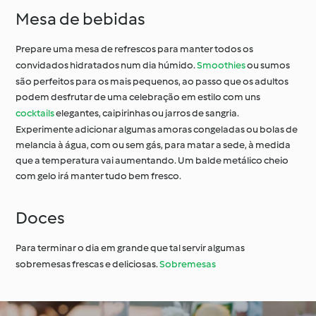
Mesa de bebidas
Prepare uma mesa de refrescos para manter todos os
convidados hidratados num dia húmido.
Smoothies
ou sumos
são perfeitos para os mais pequenos, ao passo que os adultos
podem desfrutar de uma celebração em estilo com uns
cocktails
elegantes, caipirinhas ou jarros de sangria.
Experimente adicionar algumas amoras congeladas ou bolas de
melancia à água, com ou sem gás, para matar a sede, à medida
que a temperatura vai aumentando. Um balde metálico cheio
com gelo irá manter tudo bem fresco.
Doces
Para terminar o dia em grande que tal servir algumas
sobremesas frescas e deliciosas.
Sobremesas