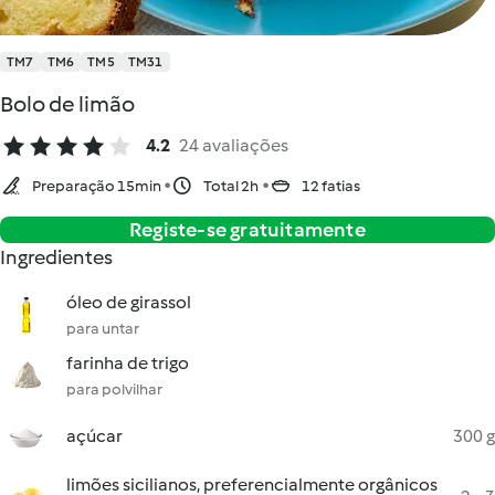
TM7
TM6
TM5
TM31
Bolo de limão
4.2
24 avaliações
Preparação 15min
Total 2h
12 fatias
Registe-se gratuitamente
Ingredientes
óleo de girassol
para untar
farinha de trigo
para polvilhar
açúcar
300 g
limões sicilianos, preferencialmente orgânicos