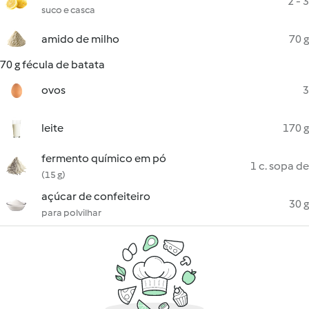
2 - 3
suco e casca
amido de milho
70 g
70 g fécula de batata
ovos
3
leite
170 g
fermento químico em pó
1 c. sopa de
(15 g)
açúcar de confeiteiro
30 g
para polvilhar