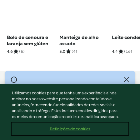
Bolo de cenoura e
Manteiga de alho
Leite cond
laranja sem glúten
assado
4.6
(5)
5.0
(4)
4.4
(16)
© Copyright 2026
Utilizamos cookies para que tenha uma experiência ainda
Termos de Utilização
melhor no nosso website, personalizando conteúdos e
Aviso sobre Proteção de Dados
anúncios, fornecendo funcionalidades de redes sociais e
Aviso
analisando o tráfego. Estes incluem cookies dirigidos para
os meios de comunicação e cookies de analítica avançada.
Apoio legal
Cookies
Definições de cookies
Conteúdo do relatório