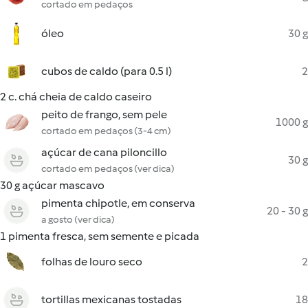
cortado em pedaços
óleo
30 g
cubos de caldo (para 0.5 l)
2
2 c. chá cheia de caldo caseiro
peito de frango, sem pele
1000 g
cortado em pedaços (3-4 cm)
açúcar de cana piloncillo
30 g
cortado em pedaços (ver dica)
30 g açúcar mascavo
pimenta chipotle, em conserva
20 - 30 g
a gosto (ver dica)
1 pimenta fresca, sem semente e picada
folhas de louro seco
2
tortillas mexicanas tostadas
18