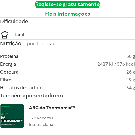
Registe-se gratuitamente
Mais Informações
Dificuldade
fácil
Nutrição
por 1 porção
Proteína
50 g
Energia
2417 kJ / 576 kcal
Gordura
26 g
Fibra
1.9 g
Hidratos de carbono
34 g
Também apresentado em
ABC da Thermomix™
178 Receitas
Internacional