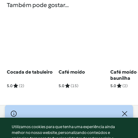
Também pode gostar...
Cocada de tabuleiro
Café moído
Café moído
baunilha
5.0
(2)
5.0
(15)
5.0
(2)
© Copyright 2026
Utilizamos cookies para que tenha uma experiência ainda
Termos de Utilização
melhor no nosso website, personalizando conteúdos e
Aviso sobre Proteção de Dados