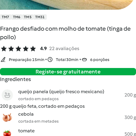
TM7
TM6
TM5
TM31
Frango desfiado com molho de tomate (tinga de
pollo)
4.9
22 avaliações
Preparação 15min
Total 30min
6 porções
Registe-se gratuitamente
Ingredientes
queijo panela (queijo fresco mexicano)
200 g
cortado em pedaços
200 g queijo feta, cortado em pedaços
cebola
300 g
cortada em metades
tomate
500 g