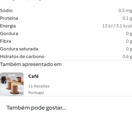
Sódio
0.3 mg
Proteína
0.1 g
Energia
13 kJ / 3.1 kcal
Gordura
0 g
Fibra
0 g
Gordura saturada
0 g
Hidratos de carbono
0.6 g
Também apresentado em
Café
21 Receitas
Portugal
Também pode gostar...