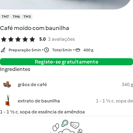
TM7
TM6
TM5
Café moído com baunilha
5.0
2 avaliações
Preparação 5min
Total 5min
400 g
Registe-se gratuitamente
Ingredientes
grãos de café
340 g
extrato de baunilha
1 - 1 ½ c. sopa de
1 - 1 ½ c. sopa de essência de amêndoa