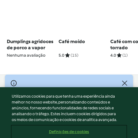
Dumplings agridoces
Café moído
Café com c
de porco a vapor
torrado
Nenhuma avaliação
5.0
(15)
4.0
(1)
© Copyright 2026
Utilizamos cookies para que tenha uma experiência ainda
Termos de Utilização
melhor no nosso website, personalizando conteúdos e
Aviso sobre Proteção de Dados
anúncios, fornecendo funcionalidades de redes sociais e
Aviso
analisando o tráfego. Estes incluem cookies dirigidos para
os meios de comunicação e cookies de analítica avançada.
Apoio legal
Cookies
Definições de cookies
Conteúdo do relatório