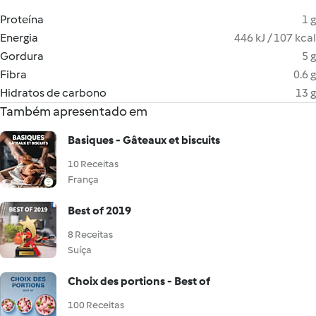
Proteína
1 g
Energia
446 kJ / 107 kcal
Gordura
5 g
Fibra
0.6 g
Hidratos de carbono
13 g
Também apresentado em
Basiques - Gâteaux et biscuits
10 Receitas
França
Best of 2019
8 Receitas
Suíça
Choix des portions - Best of
100 Receitas