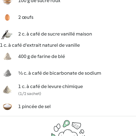
100 g de sucre roux
2 œufs
2 c. à café de sucre vanillé maison
1 c. à café d'extrait naturel de vanille
400 g de farine de blé
½ c. à café de bicarbonate de sodium
1 c. à café de levure chimique
(1/2 sachet)
1 pincée de sel