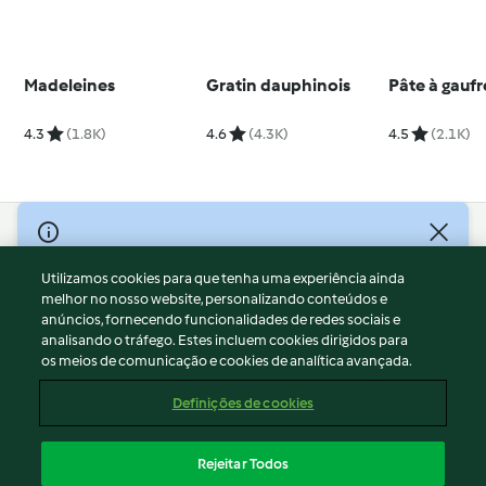
Madeleines
Gratin dauphinois
Pâte à gaufr
4.3
(1.8K)
4.6
(4.3K)
4.5
(2.1K)
© Copyright 2026
Utilizamos cookies para que tenha uma experiência ainda
Termos de Utilização
melhor no nosso website, personalizando conteúdos e
Aviso sobre Proteção de Dados
anúncios, fornecendo funcionalidades de redes sociais e
Aviso
analisando o tráfego. Estes incluem cookies dirigidos para
os meios de comunicação e cookies de analítica avançada.
Apoio legal
Cookies
Definições de cookies
Conteúdo do relatório
Rescisão do contrato
Rejeitar Todos
Declaração de acessibilidade