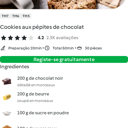
TM7
TM6
TM5
Cookies aux pépites de chocolat
4.2
2.3K avaliações
Preparação 20min
Total 50min
30 pièces
Registe-se gratuitamente
Ingredientes
200 g de chocolat noir
détaillé en morceaux
200 g de beurre
coupé en morceaux
100 g de sucre en poudre