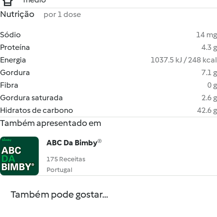
Nutrição
por 1 dose
Sódio
14 mg
Proteína
4.3 g
Energia
1037.5 kJ / 248 kcal
Gordura
7.1 g
Fibra
0 g
Gordura saturada
2.6 g
Hidratos de carbono
42.6 g
Também apresentado em
ABC Da Bimby®
175 Receitas
Portugal
Também pode gostar...