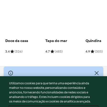
Doce da casa
Tapa do mar
Quindins
3.4
(326)
4.7
(483)
4.9
(303)
© Copyright 2026
Utilizamos cookies para que tenha uma experiência ainda
Termos de Utilização
melhor no nosso website, personalizando conteúdos e
Aviso sobre Proteção de Dados
anúncios, fornecendo funcionalidades de redes sociais e
Aviso
analisando o tráfego. Estes incluem cookies dirigidos para
os meios de comunicação e cookies de analítica avançada.
Apoio legal