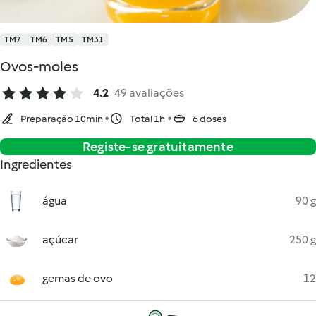
TM7
TM6
TM5
TM31
Ovos-moles
4.2
49 avaliações
Preparação 10min
Total 1h
6 doses
Registe-se gratuitamente
Ingredientes
água
90 g
açúcar
250 g
gemas de ovo
12