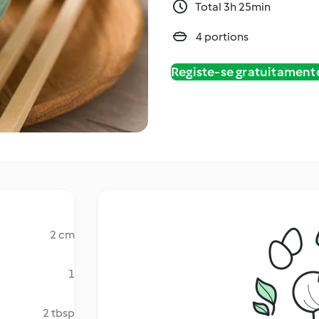
Total 3h 25min
4 portions
Registe-se gratuitament
2 cm
1
2 tbsp