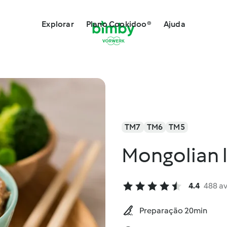
Explorar
Plano Cookidoo®
Ajuda
TM7
TM6
TM5
Mongolian 
4.4
488 a
Preparação 20min