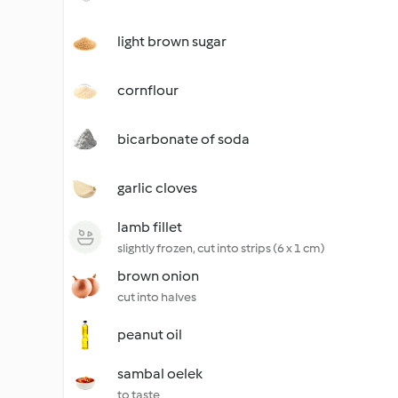
light brown sugar
cornflour
bicarbonate of soda
garlic cloves
lamb fillet
slightly frozen, cut into strips (6 x 1 cm)
brown onion
cut into halves
peanut oil
sambal oelek
to taste