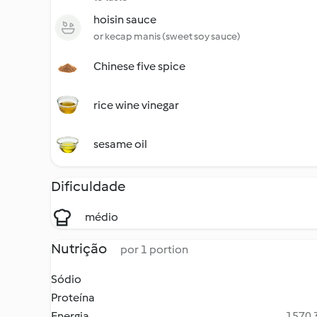
hoisin sauce
or kecap manis (sweet soy sauce)
Chinese five spice
rice wine vinegar
sesame oil
Dificuldade
médio
Nutrição
por 1 portion
Sódio
Proteína
Energia
1570.3