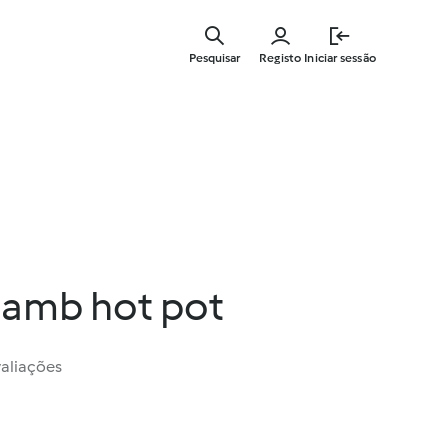
Saltar
para
Pesquisar
Registo
Iniciar sessão
o
conteúdo
principal
lamb hot pot
valiações