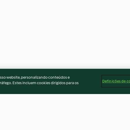
osso website, personalizando conteúdos e
Definições de c
ráfego. Estes incluem cookies dirigidos para os