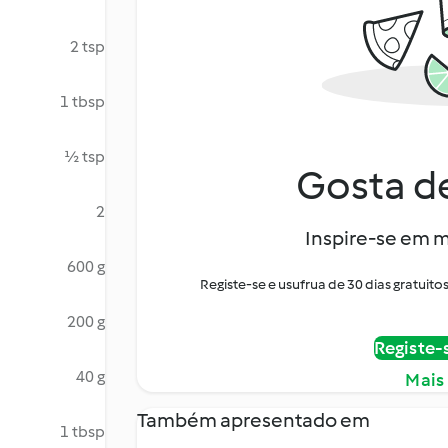
2 tsp
1 tbsp
½ tsp
Gosta de
2
Inspire-se em m
600 g
Registe-se e usufrua de 30 dias gratui
200 g
Registe-
40 g
Mais
Também apresentado em
1 tbsp