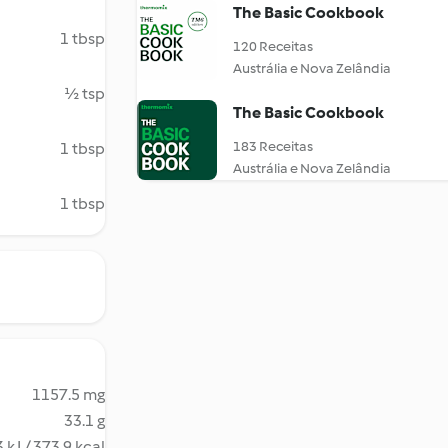
The Basic Cookbook
1 tbsp
120 Receitas
Austrália e Nova Zelândia
½ tsp
The Basic Cookbook
183 Receitas
1 tbsp
Austrália e Nova Zelândia
1 tbsp
1157.5 mg
33.1 g
 kJ / 373.9 kcal