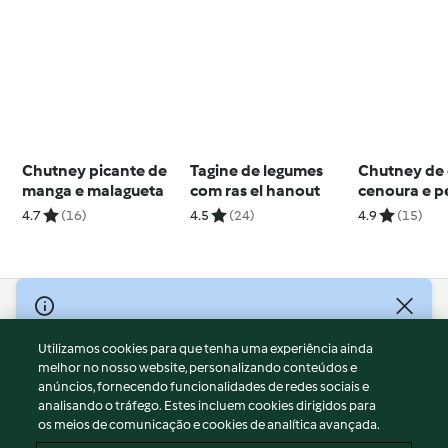
Chutney picante de
Tagine de legumes
Chutney de 
manga e malagueta
com ras el hanout
cenoura e p
4.7
(16)
4.5
(24)
4.9
(15)
© Copyright 2026
Utilizamos cookies para que tenha uma experiência ainda
Termos de Utilização
melhor no nosso website, personalizando conteúdos e
Aviso sobre Proteção de Dados
anúncios, fornecendo funcionalidades de redes sociais e
Aviso
analisando o tráfego. Estes incluem cookies dirigidos para
os meios de comunicação e cookies de analítica avançada.
Apoio legal