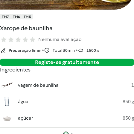
TM7
TM6
TM5
Xarope de baunilha
Nenhuma avaliação
Preparação 5min
Total 30min
1500 g
Registe-se gratuitamente
Ingredientes
vagem de baunilha
1
água
850 g
açúcar
850 g