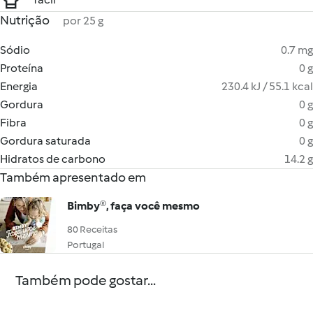
Nutrição
por 25 g
Sódio
0.7 mg
Proteína
0 g
Energia
230.4 kJ / 55.1 kcal
Gordura
0 g
Fibra
0 g
Gordura saturada
0 g
Hidratos de carbono
14.2 g
Também apresentado em
Bimby®, faça você mesmo
80 Receitas
Portugal
Também pode gostar...