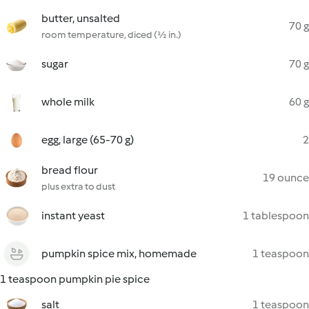
butter, unsalted
70 g
room temperature, diced (½ in.)
sugar
70 g
whole milk
60 g
egg, large (65-70 g)
2
bread flour
19 ounce
plus extra to dust
instant yeast
1 tablespoon
pumpkin spice mix, homemade
1 teaspoon
1 teaspoon pumpkin pie spice
salt
1 teaspoon