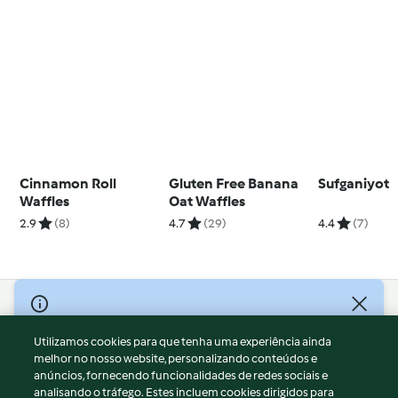
Cinnamon Roll
Gluten Free Banana
Sufganiyot
Waffles
Oat Waffles
2.9
(8)
4.7
(29)
4.4
(7)
© Copyright 2026
Utilizamos cookies para que tenha uma experiência ainda
Termos de Utilização
melhor no nosso website, personalizando conteúdos e
Aviso sobre Proteção de Dados
anúncios, fornecendo funcionalidades de redes sociais e
Aviso
analisando o tráfego. Estes incluem cookies dirigidos para