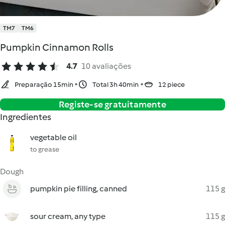
TM7
TM6
Pumpkin Cinnamon Rolls
4.7
10 avaliações
Preparação 15min
Total 3h 40min
12 piece
Registe-se gratuitamente
Ingredientes
vegetable oil
to grease
Dough
pumpkin pie filling, canned
115 g
sour cream, any type
115 g