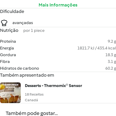
Mais Informações
Dificuldade
avançadas
Nutrição
por 1 piece
Proteína
9.2 g
Energia
1821.7 kJ / 435.4 kcal
Gordura
18.3 g
Fibra
3.1 g
Hidratos de carbono
60.2 g
Também apresentado em
Desserts - Thermomix® Sensor
18 Receitas
Canadá
Também pode gostar...