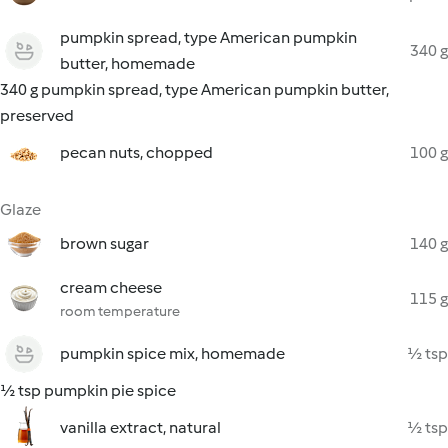
pumpkin spread, type American pumpkin
340 g
butter, homemade
340 g pumpkin spread, type American pumpkin butter,
preserved
pecan nuts, chopped
100 g
Glaze
brown sugar
140 g
cream cheese
115 g
room temperature
pumpkin spice mix, homemade
½ tsp
½ tsp pumpkin pie spice
vanilla extract, natural
½ tsp