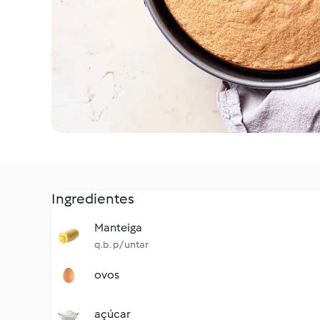
Ingredientes
Manteiga
q.b. p/ untar
ovos
açúcar