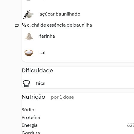
açúcar baunilhado
½ c. chá de essência de baunilha
farinha
sal
Dificuldade
fácil
Nutrição
por 1 dose
Sódio
Proteína
Energia
627
Gordura