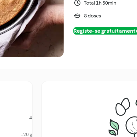
Total 1h 50min
8 doses
Registe-se gratuitament
4
120 g