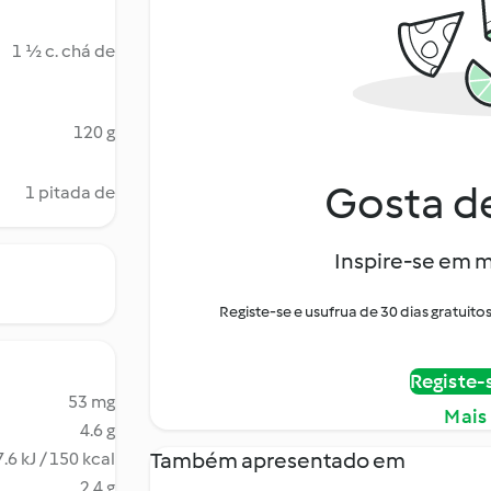
1 ½ c. chá de
120 g
Gosta de
1 pitada de
Inspire-se em m
Registe-se e usufrua de 30 dias gratui
Registe-
53 mg
Mais
4.6 g
Também apresentado em
.6 kJ / 150 kcal
2.4 g