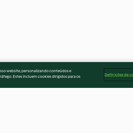
osso website, personalizando conteúdos e
Definições de c
ráfego. Estes incluem cookies dirigidos para os
 pequenos
Pão saloio
Torta de laranja