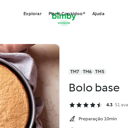
Explorar
Plano Cookidoo®
Ajuda
TM7
TM6
TM5
Bolo base
4.3
51 ava
Preparação 10min