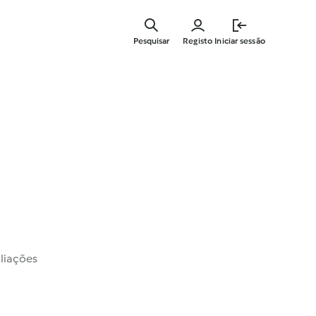
Saltar
para
Pesquisar
Registo
Iniciar sessão
o
conteúdo
principal
liações