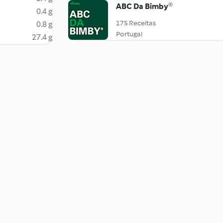
ABC Da Bimby®
0.4 g
175 Receitas
0.8 g
Portugal
27.4 g