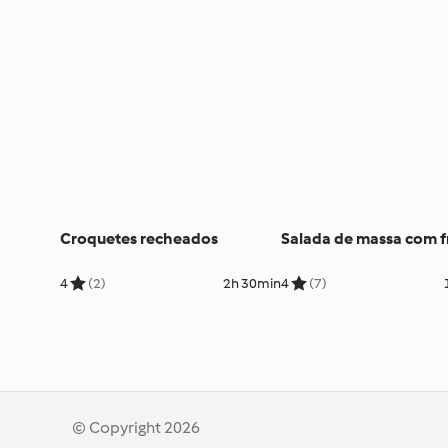
Croquetes recheados
Salada de massa com 
4
(2)
2h 30min
4
(7)
© Copyright 2026