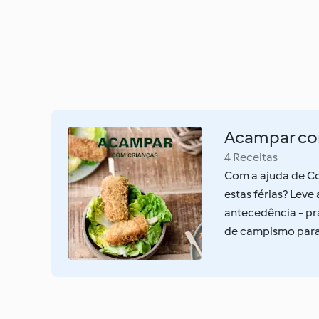
Acampar co
4 Receitas
Com a ajuda de Co
estas férias? Lev
antecedência - prá
de campismo para