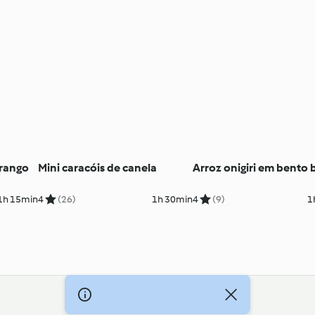
frango
Mini caracóis de canela
Arroz onigiri em bento 
1h 15min
4
(26)
1h 30min
4
(9)
1