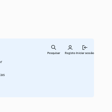
Saltar
para
Pesquisar
Registo
Iniciar sessão
o
conteúdo
ar
principal
tas