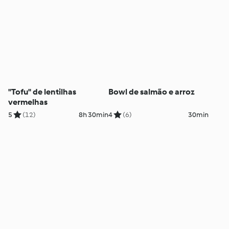
"Tofu" de lentilhas
Bowl de salmão e arroz
vermelhas
5
(12)
8h 30min
4
(6)
30min