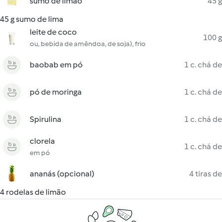
sumo de limão
45 g
45 g sumo de lima
leite de coco
100 g
ou, bebida de amêndoa, de soja), frio
baobab em pó
1 c. chá de
pó de moringa
1 c. chá de
Spirulina
1 c. chá de
clorela
1 c. chá de
em pó
ananás (opcional)
4 tiras de
4 rodelas de limão