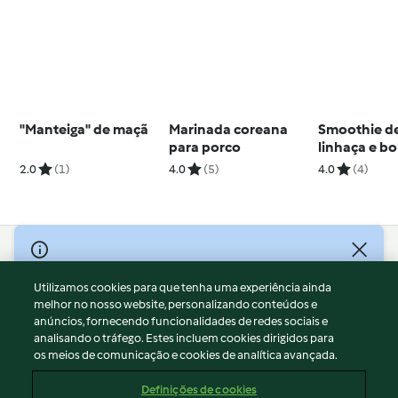
"Manteiga" de maçã
Marinada coreana
Smoothie de
para porco
linhaça e b
chocolate
2.0
(1)
4.0
(5)
4.0
(4)
© Copyright 2026
Utilizamos cookies para que tenha uma experiência ainda
Termos de Utilização
melhor no nosso website, personalizando conteúdos e
Aviso sobre Proteção de Dados
anúncios, fornecendo funcionalidades de redes sociais e
Aviso
analisando o tráfego. Estes incluem cookies dirigidos para
os meios de comunicação e cookies de analítica avançada.
Apoio legal
Cookies
Definições de cookies