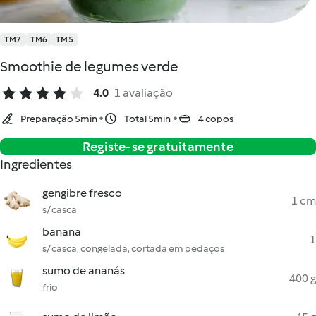
TM7
TM6
TM5
Smoothie de legumes verde
4.0
1 avaliação
Preparação 5min
Total 5min
4 copos
Registe-se gratuitamente
Ingredientes
gengibre fresco
1 cm
s/ casca
banana
1
s/ casca, congelada, cortada em pedaços
sumo de ananás
400 g
frio