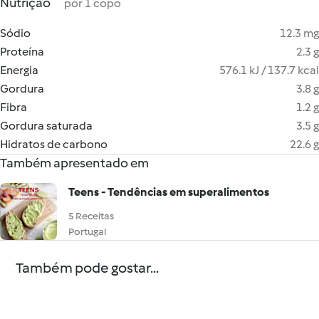
Nutrição
por 1 copo
Sódio
12.3 mg
Proteína
2.3 g
Energia
576.1 kJ / 137.7 kcal
Gordura
3.8 g
Fibra
1.2 g
Gordura saturada
3.5 g
Hidratos de carbono
22.6 g
Também apresentado em
Teens - Tendências em superalimentos
5 Receitas
Portugal
Também pode gostar...