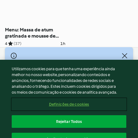
Menu: Massa de atum
gratinada e mousse de
amora
4
(37)
1h
© Copyright 2026
Utilizamos cookies para que tenha uma experiência ainda
Termos de Utilização
melhor no nosso website, personalizando conteúdos e
Aviso sobre Proteção de Dados
anúncios, fornecendo funcionalidades de redes sociais e
Aviso
analisando o tráfego. Estes incluem cookies dirigidos para
os meios de comunicação e cookies de analítica avançada.
Apoio legal
Cookies
Definições de cookies
Conteúdo do relatório
Rescisão do contrato
Rejeitar Todos
Declaração de acessibilidade