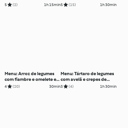
pera caramelizada
de maçã
5
(2)
1h 15min
5
(15)
1h 30min
Menu: Arroz de legumes
Menu: Tártaro de legumes
com fiambre e omelete e
com avelã e crepes de
trifle com noz e uva
espinafres e ricota em
4
(20)
30min
3
(4)
1h 30min
molho de tomate