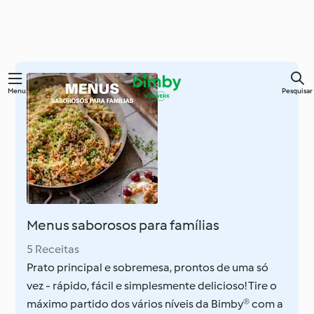
Saltar
Menu
Pesquisar
para
o
conteúdo
principal
Menus saborosos para famílias
5 Receitas
Prato principal e sobremesa, prontos de uma só
vez - rápido, fácil e simplesmente delicioso! Tire o
máximo partido dos vários níveis da Bimby® com a