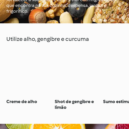
que encontra na sua cozinha, despensa, jardim e
frigorífico.
À volta do mundo com
Aprenda com o
o Cookidoo®
Cookidoo®
Utilize alho, gengibre e curcuma
Creme de alho
Shot de gengibre e
Sumo estim
limão