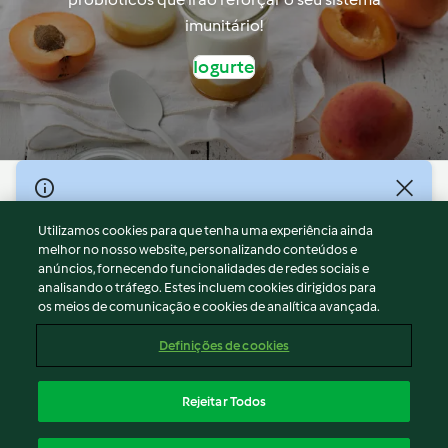
imunitário!
Iogurte
© Copyright 2026
Utilizamos cookies para que tenha uma experiência ainda
Termos de Utilização
melhor no nosso website, personalizando conteúdos e
Aviso sobre Proteção de Dados
anúncios, fornecendo funcionalidades de redes sociais e
Aviso
analisando o tráfego. Estes incluem cookies dirigidos para
os meios de comunicação e cookies de analítica avançada.
Apoio legal
Cookies
Definições de cookies
Conteúdo do relatório
Rescisão do contrato
Rejeitar Todos
Declaração de acessibilidade