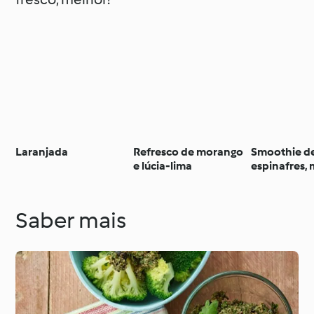
Laranjada
Refresco de morango
Smoothie d
e lúcia-lima
espinafres,
e sementes 
Saber mais