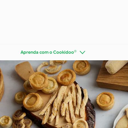
Aprenda com o Cookidoo®
Conheça o Cookidoo®
Bimby®
Ocasiõe
Dietas e tendências
estaçõ