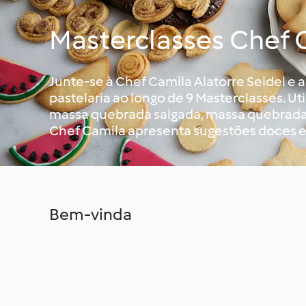
Masterclasses Chef 
Junte-se à Chef Camila Alatorre Seidel e 
pastelaria ao longo de 9 Masterclasses. Uti
massa quebrada salgada, massa quebrada 
Chef Camila apresenta sugestões doces e
Bem-vinda