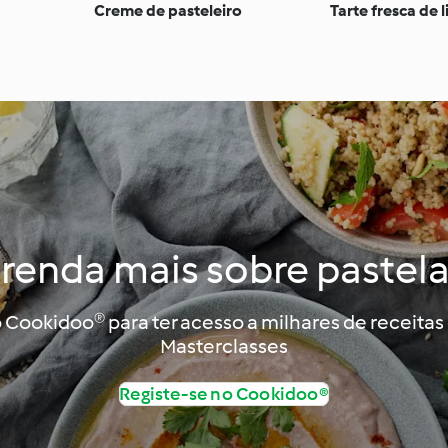
Creme de pasteleiro
Tarte fresca de 
renda mais sobre pastela
 Cookidoo® para ter acesso a milhares de receitas
Masterclasses
Registe-se no Cookidoo®