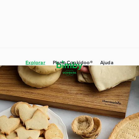
Explorar
Plano Cookidoo®
Ajuda
 Dicas e Truques
Ingredientes
s especiais e
À volta do mundo com o
es
Cookidoo®