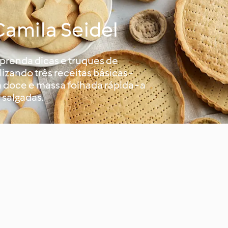
Camila Seidel
aprenda dicas e truques de
lizando três receitas básicas -
doce e massa folhada rápida - a
 salgadas.