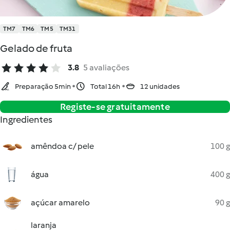
TM7
TM6
TM5
TM31
Gelado de fruta
3.8
5 avaliações
Preparação 5min
Total 16h
12 unidades
Registe-se gratuitamente
Ingredientes
amêndoa c/ pele
100 g
água
400 g
açúcar amarelo
90 g
laranja