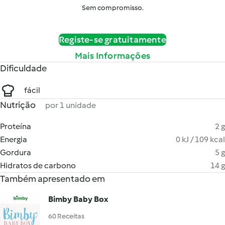
Sem compromisso.
Registe-se gratuitamente
Mais Informações
Dificuldade
fácil
Nutrição
por 1 unidade
Proteína
2 g
Energia
0 kJ / 109 kcal
Gordura
5 g
Hidratos de carbono
14 g
Também apresentado em
Bimby Baby Box
60 Receitas