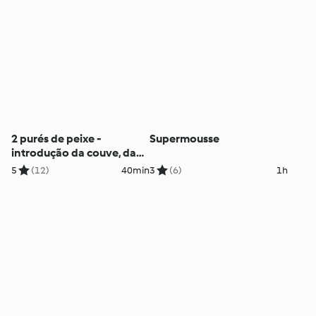
2 purés de peixe -
Supermousse
introdução da couve, da
beringela, do grão e dos
5
(12)
40min
3
(6)
1h
cogumelos