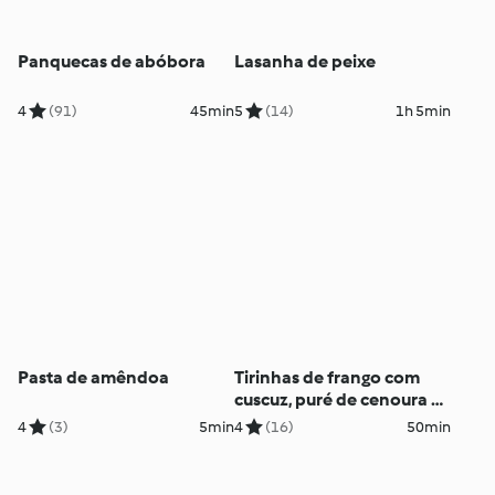
Panquecas de abóbora
Lasanha de peixe
4
(91)
45min
5
(14)
1h 5min
Pasta de amêndoa
Tirinhas de frango com
cuscuz, puré de cenoura e
maçã
4
(3)
5min
4
(16)
50min