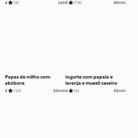
4
(5)
16h
5
(78)
40min
Papas de milho com
Iogurte com papaia e
abóbora
laranja e muesli caseiro
3
(13)
20min
4
(6)
35min