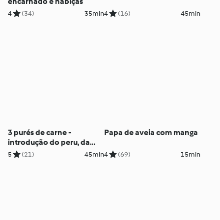
encarnado e nabiças
4
(34)
35min
4
(16)
45min
3 purés de carne -
Papa de aveia com manga
introdução do peru, da
couve-flor e dos brócolos
5
(21)
45min
4
(69)
15min