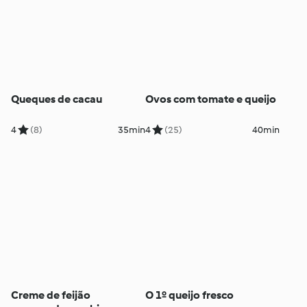
Queques de cacau
Ovos com tomate e queijo
4
(8)
35min
4
(25)
40min
Creme de feijão
O 1º queijo fresco