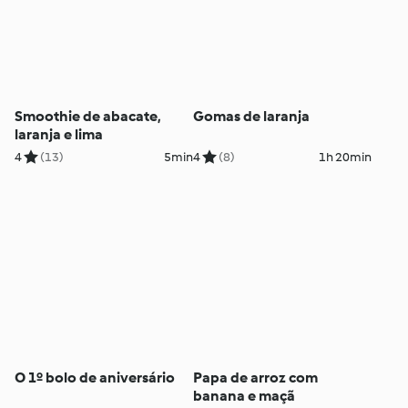
Smoothie de abacate,
Gomas de laranja
laranja e lima
4
(13)
5min
4
(8)
1h 20min
O 1º bolo de aniversário
Papa de arroz com
banana e maçã