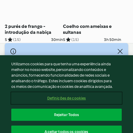
2 purés de frango -
Coelho com ameixas e
introdução da nabiça
sultanas
5
(15)
30min
5
(15)
3h 50min
© Copyright 2026
Utilizamos cookies para que tenha uma experiência ainda
Termos de Utilização
melhor no nosso website, personalizando conteúdos e
Aviso sobre Proteção de Dados
anúncios, fornecendo funcionalidades de redes sociais e
Aviso
analisando o tráfego. Estes incluem cookies dirigidos para
os meios de comunicação e cookies de analítica avançada.
Apoio legal
Cookies
Definições de cookies
Conteúdo do relatório
Rescisão do contrato
Rejeitar Todos
Declaração de acessibilidade
Português
Aceitar todos os cookies