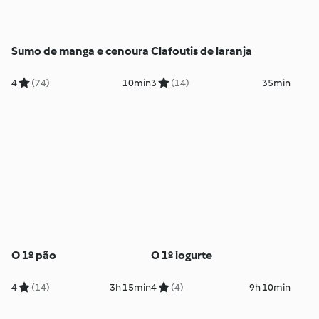
Sumo de manga e cenoura
Clafoutis de laranja
4
(74)
10min
3
(14)
35min
O 1º pão
O 1º iogurte
4
(14)
3h 15min
4
(4)
9h 10min