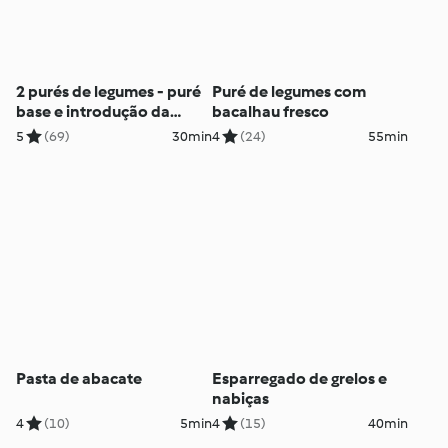
2 purés de legumes - puré
Puré de legumes com
base e introdução da
bacalhau fresco
alface
5
(69)
30min
4
(24)
55min
Pasta de abacate
Esparregado de grelos e
nabiças
4
(10)
5min
4
(15)
40min