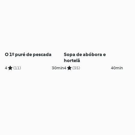
O 1º puré de pescada
Sopa de abóbora e
hortelã
4
(11)
30min
4
(35)
40min