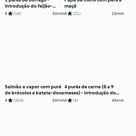
introdução do feijão-
maçã
verde e do agrião
5
(18)
30min
4
(21)
15min
Salmão a vapor com puré
4 purés de carne (8 a 9
de brócolos e batata-doce
meses) - introdução do
coelho, da rúcula e do
4
(254)
30min
4
(4)
45min
nabo