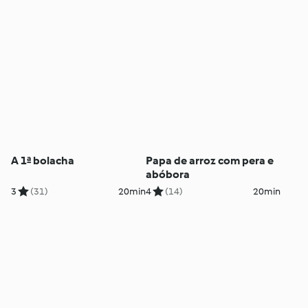
A 1ª bolacha
Papa de arroz com pera e
abóbora
3
(31)
20min
4
(14)
20min