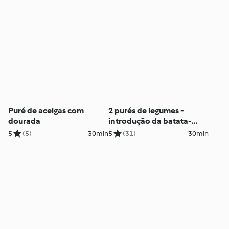
Puré de acelgas com
2 purés de legumes -
dourada
introdução da batata-
doce e da abóbora
5
(5)
30min
5
(31)
30min