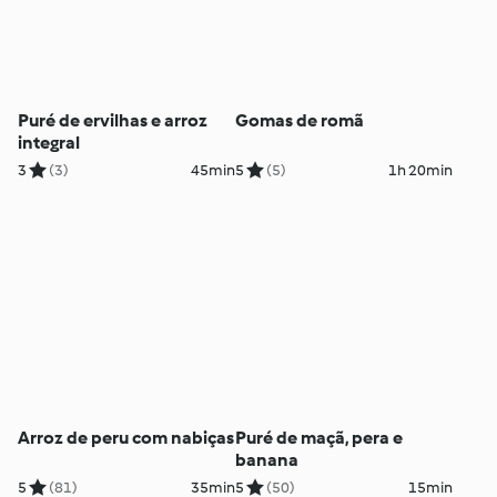
Puré de ervilhas e arroz
Gomas de romã
integral
3
(3)
45min
5
(5)
1h 20min
Arroz de peru com nabiças
Puré de maçã, pera e
banana
5
(81)
35min
5
(50)
15min