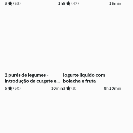
3
(33)
1h
5
(47)
15min
2 purés de legumes -
Iogurte líquido com
introdução da curgete e
bolacha e fruta
do chuchu
5
(30)
30min
3
(8)
8h 10min