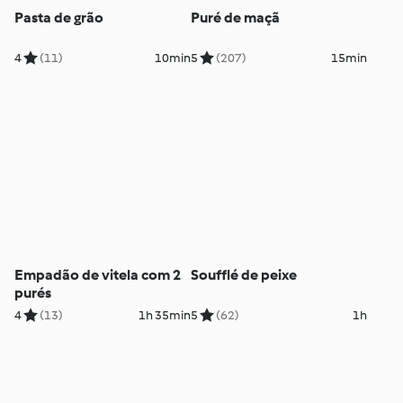
Pasta de grão
Puré de maçã
4
(11)
10min
5
(207)
15min
Empadão de vitela com 2
Soufflé de peixe
purés
4
(13)
1h 35min
5
(62)
1h