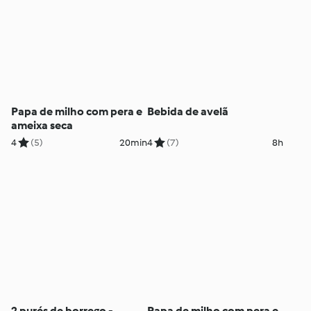
Papa de milho com pera e
Bebida de avelã
ameixa seca
4
(5)
20min
4
(7)
8h
2 purés de borrego -
Papa de milho com pera e