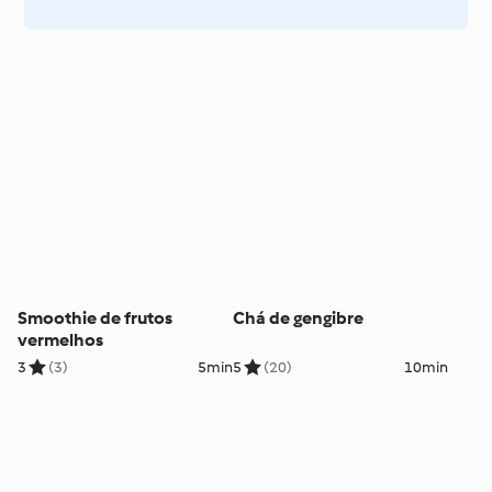
Smoothie de frutos
Chá de gengibre
vermelhos
3
(3)
5min
5
(20)
10min