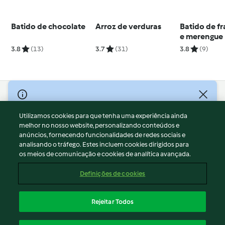
Batido de chocolate
Arroz de verduras
Batido de f
e merengue
3.8
(13)
3.7
(31)
3.8
(9)
© Copyright 2026
Utilizamos cookies para que tenha uma experiência ainda
Termos de Utilização
melhor no nosso website, personalizando conteúdos e
Aviso sobre Proteção de Dados
anúncios, fornecendo funcionalidades de redes sociais e
Aviso
analisando o tráfego. Estes incluem cookies dirigidos para
os meios de comunicação e cookies de analítica avançada.
Apoio legal
Cookies
Definições de cookies
Conteúdo do relatório
Rescisão do contrato
Rejeitar Todos
Declaração de acessibilidade