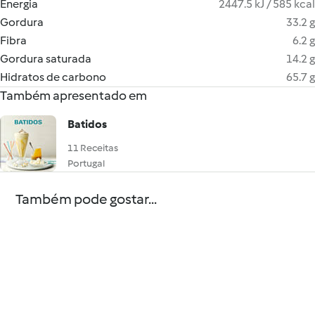
Energia
2447.5 kJ / 585 kcal
Gordura
33.2 g
Fibra
6.2 g
Gordura saturada
14.2 g
Hidratos de carbono
65.7 g
Também apresentado em
Batidos
11 Receitas
Portugal
Também pode gostar...