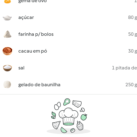
gema de ovo
1
açúcar
80 g
farinha p/ bolos
50 g
cacau em pó
30 g
sal
1 pitada de
gelado de baunilha
250 g