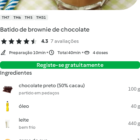
TM7
TM6
TM5
TM31
Batido de brownie de chocolate
4.3
7 avaliações
Preparação 10min
Total 40min
4 doses
Registe-se gratuitamente
Ingredientes
chocolate preto (50% cacau)
100 g
partido em pedaços
óleo
40 g
leite
440 g
bem frio