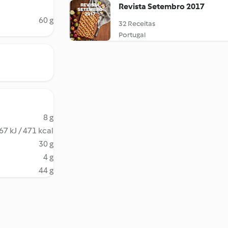
Revista Setembro 2017
60 g
32 Receitas
Portugal
8 g
67 kJ / 471 kcal
30 g
4 g
44 g