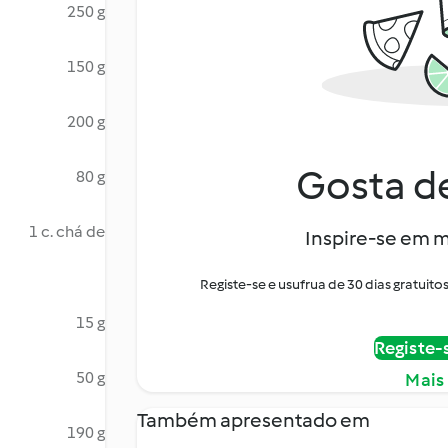
250 g
150 g
200 g
Gosta de
80 g
1 c. chá de
Inspire-se em m
Registe-se e usufrua de 30 dias gratui
15 g
Registe-
50 g
Mais
Também apresentado em
190 g