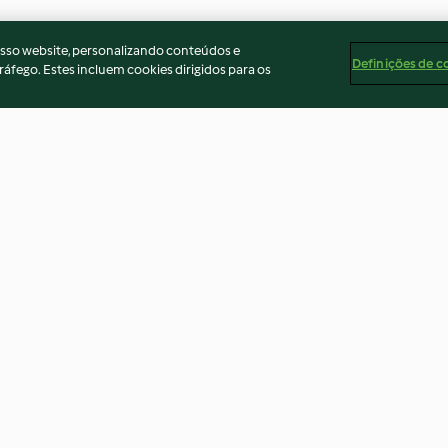
osso website, personalizando conteúdos e
Definições de c
ráfego. Estes incluem cookies dirigidos para os
mão e
Mix para bolachas de Natal
Brownies de Nat
rtura de
4.4
(23)
5.0
(4)
ados
Aviso
Apoio legal
Cookies
Conteúdo do relató