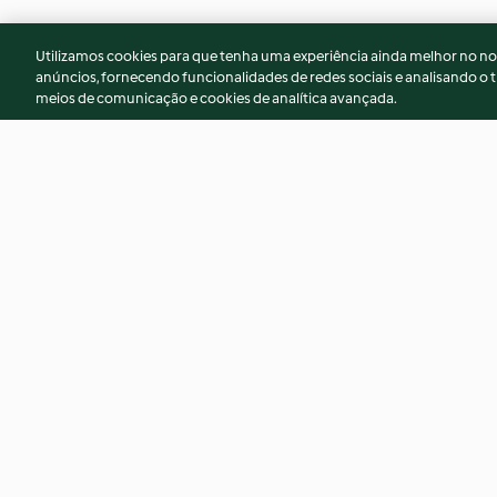
Utilizamos cookies para que tenha uma experiência ainda melhor no n
anúncios, fornecendo funcionalidades de redes sociais e analisando o t
meios de comunicação e cookies de analítica avançada.
Doce de figo e amêndoa
Bolo de iogurte, li
baunilha com cobe
iogurte
4.6
(28)
3.5
(23)
© Copyright 2026
Termos de Utilização
Aviso sobre Proteção de D