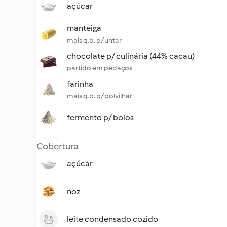
açúcar
manteiga
mais q.b. p/ untar
chocolate p/ culinária (44% cacau)
partido em pedaços
farinha
mais q.b. p/ polvilhar
fermento p/ bolos
Cobertura
açúcar
noz
leite condensado cozido