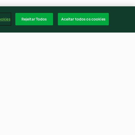
ookies
Rejeitar Todos
Aceitar todos os cookies
al
Compota de figo
4.9
(31)
Portu
rio
Rescisão do contrato