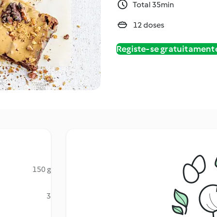
Total 35min
12 doses
Registe-se gratuitament
150 g
3