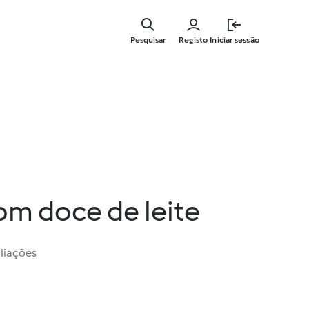
Saltar
para
Pesquisar
Registo
Iniciar sessão
o
conteúdo
principal
om doce de leite
liações