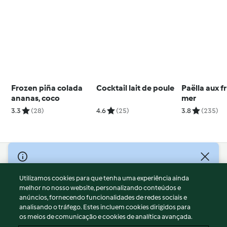
Frozen piña colada
Cocktail lait de poule
Paëlla aux fr
ananas, coco
mer
3.3
(28)
4.6
(25)
3.8
(235)
© Copyright 2026
Utilizamos cookies para que tenha uma experiência ainda
Termos de Utilização
melhor no nosso website, personalizando conteúdos e
Aviso sobre Proteção de Dados
anúncios, fornecendo funcionalidades de redes sociais e
Aviso
analisando o tráfego. Estes incluem cookies dirigidos para
os meios de comunicação e cookies de analítica avançada.
Apoio legal