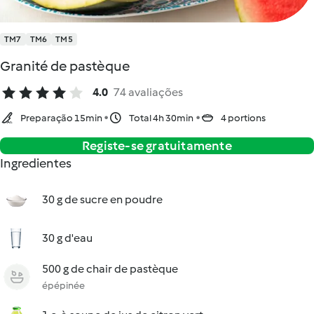
TM7
TM6
TM5
Granité de pastèque
4.0
74 avaliações
Preparação 15min
Total 4h 30min
4 portions
Registe-se gratuitamente
Ingredientes
30 g de sucre en poudre
30 g d'eau
500 g de chair de pastèque
épépinée