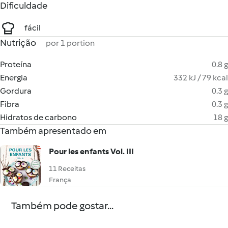
Dificuldade
fácil
Nutrição
por 1 portion
Proteína
0.8 g
Energia
332 kJ / 79 kcal
Gordura
0.3 g
Fibra
0.3 g
Hidratos de carbono
18 g
Também apresentado em
Pour les enfants Vol. III
11 Receitas
França
Também pode gostar...