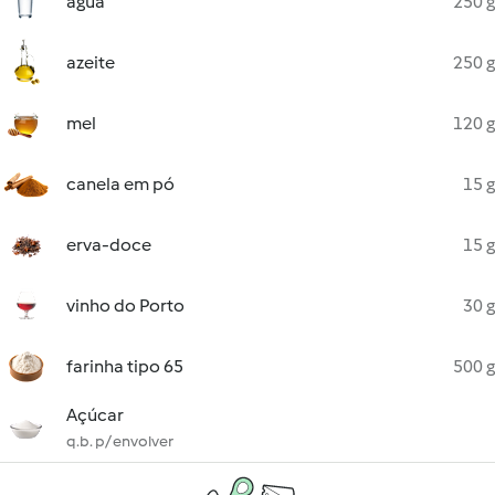
água
250 g
azeite
250 g
mel
120 g
canela em pó
15 g
erva-doce
15 g
vinho do Porto
30 g
farinha tipo 65
500 g
Açúcar
q.b. p/ envolver