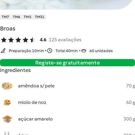
TM7
TM6
TM5
TM31
Broas
4.6
125 avaliações
Preparação 10min
Total 40min
60 unidades
Registe-se gratuitamente
Ingredientes
amêndoa s/ pele
70 g
miolo de noz
60 g
açúcar amarelo
300 g