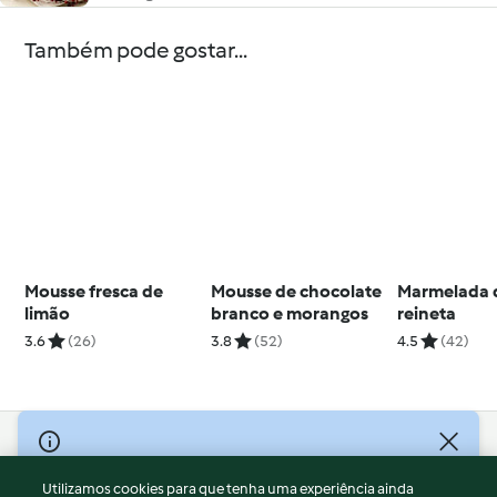
Também pode gostar...
Mousse fresca de
Mousse de chocolate
Marmelada 
limão
branco e morangos
reineta
3.6
(26)
3.8
(52)
4.5
(42)
© Copyright 2026
Utilizamos cookies para que tenha uma experiência ainda
Termos de Utilização