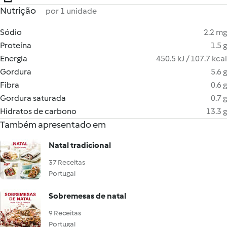
Nutrição
por 1 unidade
Sódio
2.2 mg
Proteína
1.5 g
Energia
450.5 kJ / 107.7 kcal
Gordura
5.6 g
Fibra
0.6 g
Gordura saturada
0.7 g
Hidratos de carbono
13.3 g
Também apresentado em
Natal tradicional
37 Receitas
Portugal
Sobremesas de natal
9 Receitas
Portugal